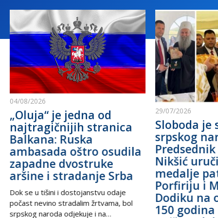
04/08/2026
29/07/2026
„Oluja“ je jedna od
Sloboda je 
najtragičnijih stranica
srpskog na
Balkana: Ruska
Predsednik
ambasada oštro osudila
Nikšić uru
zapadne dvostruke
medalje pa
aršine i stradanje Srba
Porfiriju i 
Dok se u tišini i dostojanstvu odaje
Dodiku na 
počast nevino stradalim žrtvama, bol
150 godina 
srpskog naroda odjekuje i na