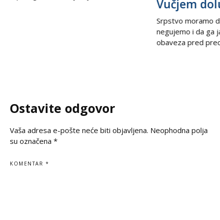
Vučjem dol
međunarodnoj sceni, podsećajući svet
na nepravdu koja decenijama traži istinu
Srpstvo moramo d
i pravdu. U trenucima kada se prisećamo
negujemo i da ga 
golgote krajiških Srba, iz Beograda stiže
obaveza pred prec
snažan glas solidarnosti – Ambasada
potomcima. U vrem
Ruske Federacije poručila je da zločin ne
često prekraja, a i
sme biti zaboravljen,
pitanje, naša je du
jasno kažemo: srps
korene, svoju veru
Ostavite odgovor
svoju istinu. Na
Vaša adresa e-pošte neće biti objavljena.
Neophodna polja
su označena
*
KOMENTAR
*