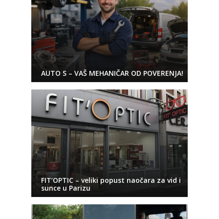
AUTO S – VAŠ MEHANIČAR OD POVERENJA!
FIT’OPTIC – veliki popust naočara za vid i
sunce u Parizu