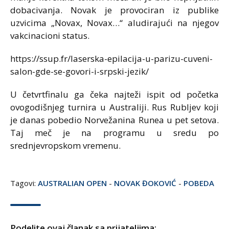
dobacivanja. Novak je provociran iz publike
uzvicima „Novax, Novax…“ aludirajući na njegov
vakcinacioni status.
https://ssup.fr/laserska-epilacija-u-parizu-cuveni-
salon-gde-se-govori-i-srpski-jezik/
U četvrtfinalu ga čeka najteži ispit od početka
ovogodišnjeg turnira u Australiji. Rus Rubljev koji
je danas pobedio Norvežanina Runea u pet setova.
Taj meč je na programu u sredu po
srednjevropskom vremenu.
Tagovi:
AUSTRALIAN OPEN
-
NOVAK ĐOKOVIĆ
-
POBEDA
Podelite ovaj članak sa prijateljima: