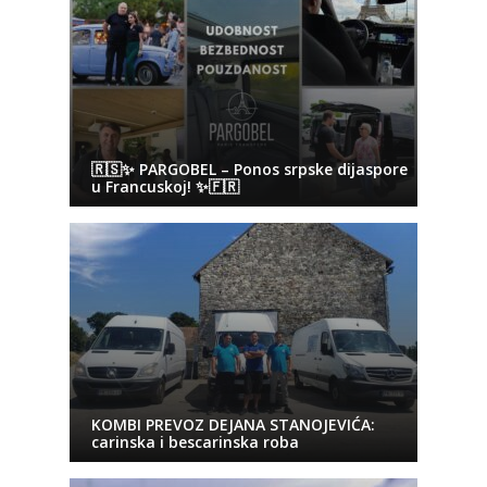
🇷🇸✨ PARGOBEL – Ponos srpske dijaspore
u Francuskoj! ✨🇫🇷
KOMBI PREVOZ DEJANA STANOJEVIĆA:
carinska i bescarinska roba