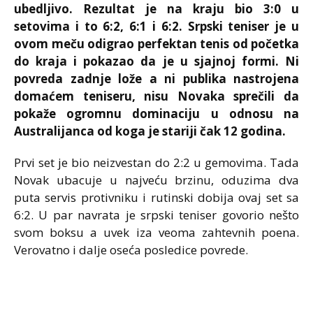
ubedljivo. Rezultat je na kraju bio 3:0 u
setovima i to 6:2, 6:1 i 6:2. Srpski teniser je u
ovom meču odigrao perfektan tenis od početka
do kraja i pokazao da je u sjajnoj formi. Ni
povreda zadnje lože a ni publika nastrojena
domaćem teniseru, nisu Novaka sprečili da
pokaže ogromnu dominaciju u odnosu na
Australijanca od koga je stariji čak 12 godina.
Prvi set je bio neizvestan do 2:2 u gemovima. Tada
Novak ubacuje u najveću brzinu, oduzima dva
puta servis protivniku i rutinski dobija ovaj set sa
6:2. U par navrata je srpski teniser govorio nešto
svom boksu a uvek iza veoma zahtevnih poena.
Verovatno i dalje oseća posledice povrede.