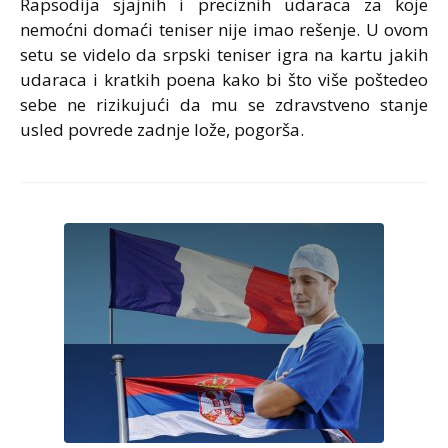
Rapsodija sjajnih i preciznih udaraca za koje
nemoćni domaći teniser nije imao rešenje. U ovom
setu se videlo da srpski teniser igra na kartu jakih
udaraca i kratkih poena kako bi što više poštedeo
sebe ne rizikujući da mu se zdravstveno stanje
usled povrede zadnje lože, pogorša.