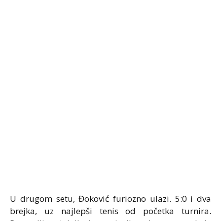
U drugom setu, Đoković furiozno ulazi. 5:0 i dva
brejka, uz najlepši tenis od početka turnira.