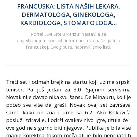
FRANCUSKA: LISTA NAŠIH LEKARA,
DERMATOLOGA, GINEKOLOGA,
KARDIOLOGA, STOMATOLOGA…
Portal „Svi Srbi u Parizu“ nastavlja sa
objavljivanjem korisnih informacija za naše ljude u
Francuskoj. Ovog puta, napravili smo listu
Treći set i odmah brejk na startu koji uzima srpski
teniser. Pa još jedan za 3:0. Sjajnim servisima
Novak nije davao nikakvu šansu De Minauru, koji je
počeo sve više da greši. Novak ovaj set završava
samo kako on zna i ume sa 6:2. Ako Đokovića
posluži zdravlje, i održi ovakav nivo igre, titula će i
ove godine sigurno biti njegova. Publika je bila više
manje korektna tokom meča ali je bilo neprijatnih