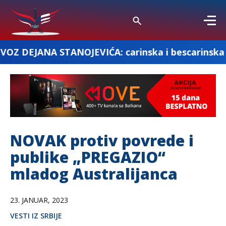
ANOJEVIĆA: carinska i bescarinska roba
NOVAK protiv povrede i
publike „PREGAZIO“
mladog Australijanca
23. JANUAR, 2023
VESTI IZ SRBIJE