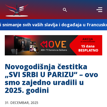
aših slavlja i događaja u Francuskoj
„Mile
Novogodišnja čestitka
„SVI SRBI U PARIZU“ – ovo
smo zajedno uradili u
2025. godini
31. DECEMBAR, 2025