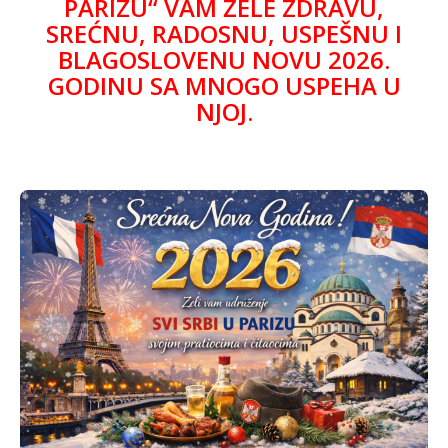
PARIZU“ VAM ŽELE ZDRAVU,
SREĆNU, RADOSNU, USPEŠNU I
BLAGOSLOVENU NOVU 2026.
GODINU SA MNOGO USPEHA U
NJOJ.