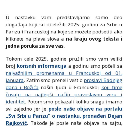
U nastavku vam predstavljamo samo deo
događaja koji su obeležili 2025. godinu za Srbe u
Parizu i Francuskoj na koje se možete podsetiti ako
kliknete na plava slova a
na kraju ovog teksta i
jedna poruka za sve vas.
Tokom cele 2025. godine pružili smo vam veliki
broj
korisnih informacija
a godinu smo počeli sa
najvažnijim promenama u Francuskoj od 01.
januara
. Zatim smo preneli vest o
proslavi Badnjeg
dana i Božića
naših ljudi u Francuskoj
koji time
čuvaju na najlepši način pravoslavnu veru i
identitet
. Potom smo pokazali koliku snagu imamo
svi zajedno jer je
posle naše objave na portalu
„Svi Srbi u Parizu“ o nestanku, pronađen Dejan
Rajković
. Takođe je posle naše objave na sajtu,