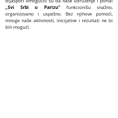
dijaspori omogućili su da naše udruženje i portal
„Svi Srbi u Parizu“
funkcionišu snažno,
organizovano i uspešno. Bez njihove pomoći,
mnoge naše aktivnosti, inicijative i rezultati ne bi
bili mogući.