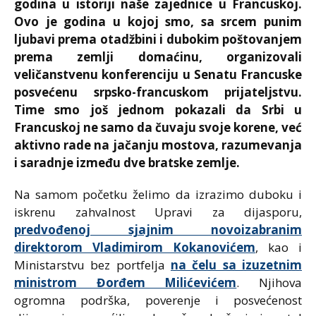
godina u istoriji naše zajednice u Francuskoj.
Ovo je godina u kojoj smo, sa srcem punim
ljubavi prema otadžbini i dubokim poštovanjem
prema zemlji domaćinu, organizovali
veličanstvenu konferenciju u Senatu Francuske
posvećenu srpsko-francuskom prijateljstvu.
Time smo još jednom pokazali da Srbi u
Francuskoj ne samo da čuvaju svoje korene, već
aktivno rade na jačanju mostova, razumevanja
i saradnje između dve bratske zemlje.
Na samom početku želimo da izrazimo duboku i
iskrenu zahvalnost Upravi za dijasporu,
predvođenoj sjajnim novoizabranim
direktorom Vladimirom Kokanovićem
, kao i
Ministarstvu bez portfelja
na čelu sa izuzetnim
ministrom Đorđem Milićevićem
. Njihova
ogromna podrška, poverenje i posvećenost