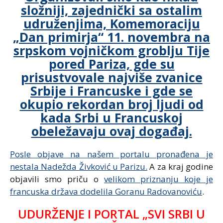
složniji, zajednički sa ostalim
udruženjima, Komemoraciju
„Dan primirja“ 11. novembra na
srpskom vojničkom groblju Tije
pored Pariza, gde su
prisustvovale najviše zvanice
Srbije i Francuske i gde se
okupio rekordan broj ljudi od
kada Srbi u Francuskoj
obeležavaju ovaj događaj.
Posle objave na našem portalu pronađena je
nestala Nadežda Živković u Parizu.
A za kraj godine
objavili smo priču o
velikom priznanju koje je
francuska država dodelila Goranu Radovanoviću
.
UDURŽENJE I PORTAL „SVI SRBI U