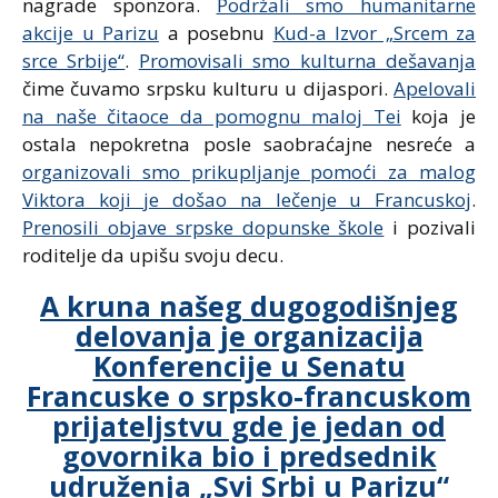
nagrade sponzora.
Podržali smo humanitarne
akcije u Parizu
a posebnu
Kud-a Izvor „Srcem za
srce Srbije“
.
Promovisali smo kulturna dešavanja
čime čuvamo srpsku kulturu u dijaspori.
Apelovali
na naše čitaoce da pomognu maloj Tei
koja je
ostala nepokretna posle saobraćajne nesreće a
organizovali smo prikupljanje pomoći za malog
Viktora koji je došao na lečenje u Francuskoj
.
Prenosili objave srpske dopunske škole
i pozivali
roditelje da upišu svoju decu.
A kruna našeg dugogodišnjeg
delovanja je organizacija
Konferencije u Senatu
Francuske o srpsko-francuskom
prijateljstvu gde je jedan od
govornika bio i predsednik
udruženja „Svi Srbi u Parizu“