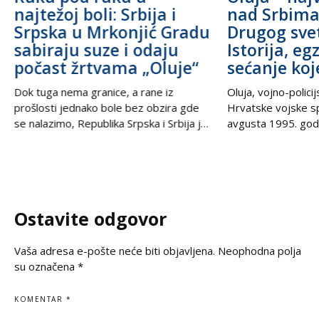
najtežoj boli: Srbija i
nad Srbim
Srpska u Mrkonjić Gradu
Drugog sve
sabiraju suze i odaju
Istorija, eg
počast žrtvama „Oluje“
sećanje koj
Dok tuga nema granice, a rane iz
Oluja, vojno-polici
prošlosti jednako bole bez obzira gde
Hrvatske vojske s
se nalazimo, Republika Srpska i Srbija još
avgusta 1995. godi
jednom stoje ruku pod ruku – ujedinjene
od najbolnijih i najt
u dostojanstvu, molitvi i trajnom
savremenoj istorij
sećanju. U trenucima kada se prisećamo
Srbe širom sveta,
najcrnjih dana naše istorije, kada su
Krajišnike i njihov
kolone progranih nosile samo nadu i
samo vojna akcija
Ostavite odgovor
suze, nesalomivo jedinstvo dva krila
egzodusa, stradanj
vekovnih ognjišta.
datum
Vaša adresa e-pošte neće biti objavljena.
Neophodna polja
su označena
*
KOMENTAR
*