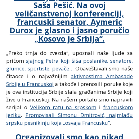
Saša Pešić. Na ovoj
veličanstvenoj konferenciji,
francuski senator, Aymeric
Durox je glasno i jasno poručio
„Kosovo je Srbija“.
„Preko trnja do zvezda“, upoznali naše ljude sa
pričom
sjajnog Petra koji šiša poslanike, senatore,
glumce, sportiste, pevače…
Obaveštavali smo naše
čitaoce i o najvažnijim
aktivnostima Ambasade
Srbije u Francuskoj
a takođe i prenosili poruke koje
je ova institucija Srbije slala građanima Srbije koji
žive u Francuskoj. Na našem portalu smo napravili
serijal o
Velikom ratu na srpskom
i
francuskom
jeziku
.
Promovisali Simonu Dmitrović, najmlađu
srpsku pesnikinju koja „osvaja Francusku“
.
Organizovali smo kao nikad