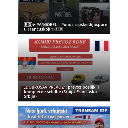
🇷🇸✨ PARGOBEL – Ponos srpske dijaspore
u Francuskoj! ✨🇫🇷
„DOBROSAV PREVOZ“: prevoz pošiljki i
kompletne selidbe (Srbija-Francuska-
Srbija)