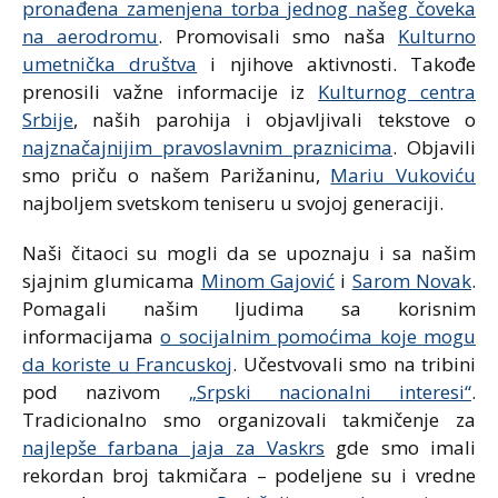
pronađena zamenjena torba jednog našeg čoveka
na aerodromu
. Promovisali smo naša
Kulturno
umetnička društva
i njihove aktivnosti. Takođe
prenosili važne informacije iz
Kulturnog centra
Srbije
, naših parohija i objavljivali tekstove o
najznačajnijim pravoslavnim praznicima
. Objavili
smo priču o našem Parižaninu,
Mariu Vukoviću
najboljem svetskom teniseru u svojoj generaciji.
Naši čitaoci su mogli da se upoznaju i sa našim
sjajnim glumicama
Minom Gajović
i
Sarom Novak
.
Pomagali našim ljudima sa korisnim
informacijama
o socijalnim pomoćima koje mogu
da koriste u Francuskoj
. Učestvovali smo na tribini
pod nazivom
„Srpski nacionalni interesi“
.
Tradicionalno smo organizovali takmičenje za
najlepše farbana jaja za Vaskrs
gde smo imali
rekordan broj takmičara – podeljene su i vredne