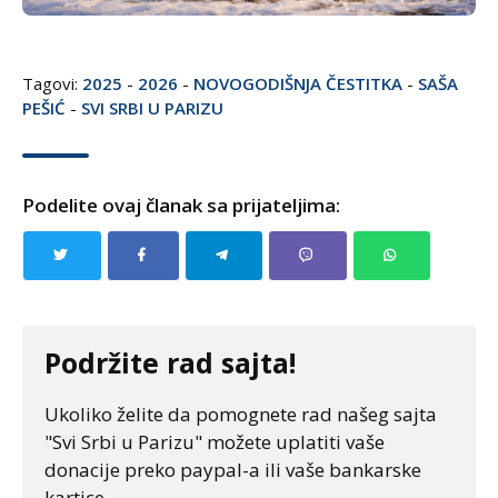
Tagovi:
2025
-
2026
-
NOVOGODIŠNJA ČESTITKA
-
SAŠA
PEŠIĆ
-
SVI SRBI U PARIZU
Podelite ovaj članak sa prijateljima:
Podržite rad sajta!
Ukoliko želite da pomognete rad našeg sajta
"Svi Srbi u Parizu" možete uplatiti vaše
donacije preko paypal-a ili vaše bankarske
kartice.