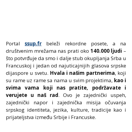
Portal
ssup.fr
beleži rekordne posete, a na
društvenim mrežama nas prati oko
140.000 ljudi
–
što potvrđuje da smo i dalje stub okupljanja Srba u
Francuskoj i jedan od najuticajnijih glasova srpske
dijaspore u svetu.
Hvala i našim partnerima
, koji
su rame uz rame sa nama u svim projektima,
kao i
svima vama koji nas pratite, podržavate i
verujete u naš rad
. Ovo je zajednički uspeh,
zajednički napor i zajednička misija očuvanja
srpskog identiteta, jezika, kulture, tradicije kao i
prijateljstva između Srbije i Francuske.