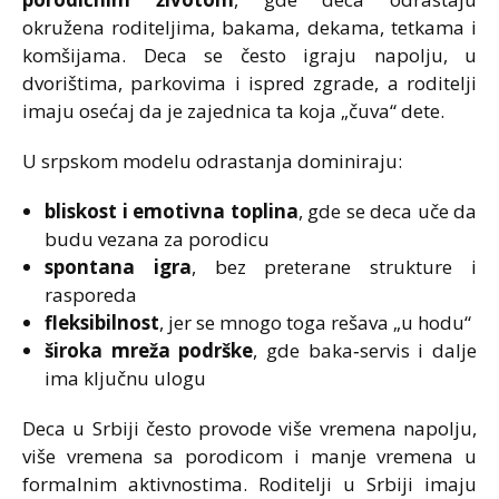
okružena roditeljima, bakama, dekama, tetkama i
komšijama. Deca se često igraju napolju, u
dvorištima, parkovima i ispred zgrade, a roditelji
imaju osećaj da je zajednica ta koja „čuva“ dete.
U srpskom modelu odrastanja dominiraju:
bliskost i emotivna toplina
, gde se deca uče da
budu vezana za porodicu
spontana igra
, bez preterane strukture i
rasporeda
fleksibilnost
, jer se mnogo toga rešava „u hodu“
široka mreža podrške
, gde baka‑servis i dalje
ima ključnu ulogu
Deca u Srbiji često provode više vremena napolju,
više vremena sa porodicom i manje vremena u
formalnim aktivnostima. Roditelji u Srbiji imaju