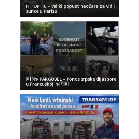
FIT’OPTIC – veliki popust naočara za vid i
sunce u Parizu
🇷🇸✨ PARGOBEL – Ponos srpske dijaspore
u Francuskoj! ✨🇫🇷