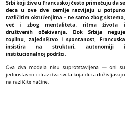
Srbi koji žive u Francuskoj često primećuju da se
deca u ove dve zemlje razvijaju u potpuno
različitim okruženjima – ne samo zbog sistema,
već i zbog mentaliteta, ritma života i
društvenih očekivanja. Dok Srbija neguje
toplinu, zajedništvo i spontanost, Francuska
insistira na strukturi, autonomiji i
institucionalnoj podršci.
Ova dva modela nisu suprotstavljena — oni su
jednostavno odraz dva sveta koja deca doživljavaju
na različite načine.