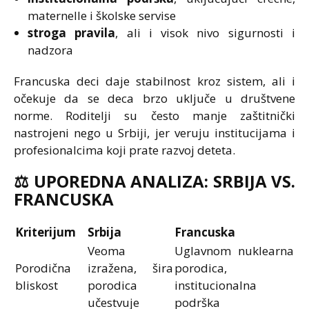
maternelle i školske servise
stroga pravila
, ali i visok nivo sigurnosti i
nadzora
Francuska deci daje stabilnost kroz sistem, ali i
očekuje da se deca brzo uključe u društvene
norme. Roditelji su često manje zaštitnički
nastrojeni nego u Srbiji, jer veruju institucijama i
profesionalcima koji prate razvoj deteta.
⚖️
UPOREDNA ANALIZA: SRBIJA VS.
FRANCUSKA
Kriterijum
Srbija
Francuska
Veoma
Uglavnom nuklearna
Porodična
izražena, šira
porodica,
bliskost
porodica
institucionalna
učestvuje
podrška