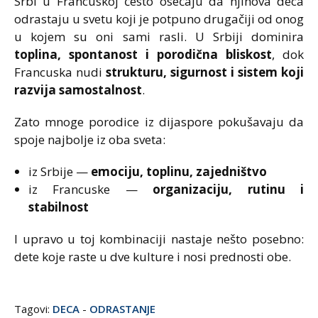
Srbi u Francuskoj često osećaju da njihova deca
odrastaju u svetu koji je potpuno drugačiji od onog
u kojem su oni sami rasli. U Srbiji dominira
toplina, spontanost i porodična bliskost
, dok
Francuska nudi
strukturu, sigurnost i sistem koji
razvija samostalnost
.
Zato mnoge porodice iz dijaspore pokušavaju da
spoje najbolje iz oba sveta:
iz Srbije —
emociju, toplinu, zajedništvo
iz Francuske —
organizaciju, rutinu i
stabilnost
I upravo u toj kombinaciji nastaje nešto posebno:
dete koje raste u dve kulture i nosi prednosti obe.
Tagovi:
DECA
-
ODRASTANJE