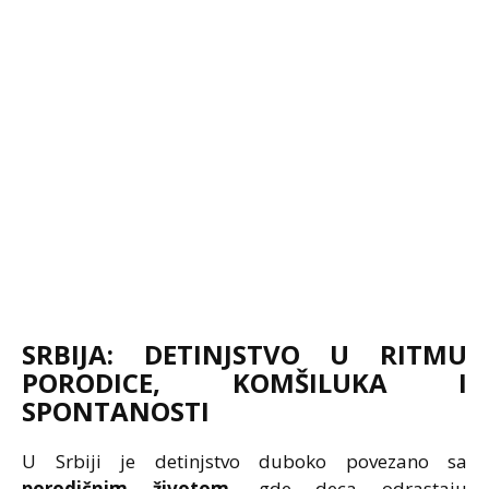
SRBIJA: DETINJSTVO U RITMU
PORODICE, KOMŠILUKA I
SPONTANOSTI
U Srbiji je detinjstvo duboko povezano sa
porodičnim životom
, gde deca odrastaju