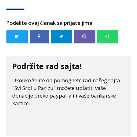
Podelite ovaj članak sa prijateljima:
Podržite rad sajta!
Ukoliko želite da pomognete rad našeg sajta
"Svi Srbi u Parizu" možete uplatiti vaše
donacije preko paypal-a ili vaše bankarske
kartice.