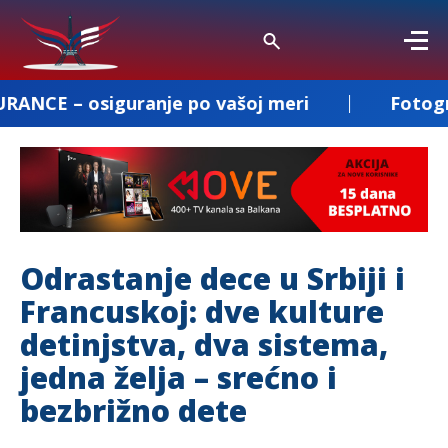
ranje po vašoj meri
Fotografisanje i snim
Odrastanje dece u Srbiji i
Francuskoj: dve kulture
detinjstva, dva sistema,
jedna želja – srećno i
bezbrižno dete