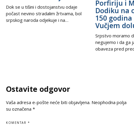
Porfiriju i 
Dok se u tišini i dostojanstvu odaje
Dodiku na 
počast nevino stradalim žrtvama, bol
150 godina 
srpskog naroda odjekuje i na
Vučjem dol
međunarodnoj sceni, podsećajući svet
na nepravdu koja decenijama traži istinu
Srpstvo moramo d
i pravdu. U trenucima kada se prisećamo
negujemo i da ga 
golgote krajiških Srba, iz Beograda stiže
obaveza pred prec
snažan glas solidarnosti – Ambasada
potomcima. U vrem
Ruske Federacije poručila je da zločin ne
često prekraja, a i
sme biti zaboravljen,
pitanje, naša je du
jasno kažemo: srps
korene, svoju veru
Ostavite odgovor
svoju istinu. Na
Vaša adresa e-pošte neće biti objavljena.
Neophodna polja
su označena
*
KOMENTAR
*