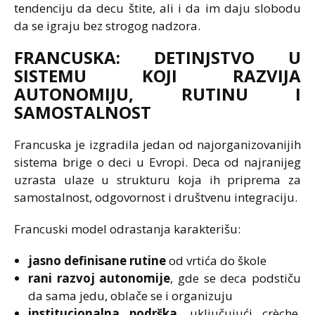
tendenciju da decu štite, ali i da im daju slobodu
da se igraju bez strogog nadzora.
FRANCUSKA: DETINJSTVO U
SISTEMU KOJI RAZVIJA
AUTONOMIJU, RUTINU I
SAMOSTALNOST
Francuska je izgradila jedan od najorganizovanijih
sistema brige o deci u Evropi. Deca od najranijeg
uzrasta ulaze u strukturu koja ih priprema za
samostalnost, odgovornost i društvenu integraciju.
Francuski model odrastanja karakterišu:
jasno definisane rutine
od vrtića do škole
rani razvoj autonomije
, gde se deca podstiču
da sama jedu, oblače se i organizuju
institucionalna podrška
, uključujući crèche,