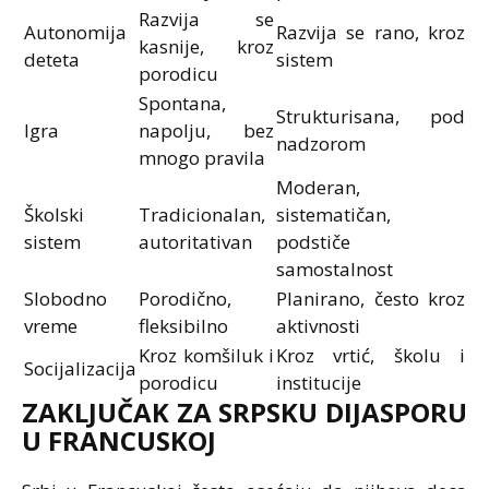
Razvija se
Autonomija
Razvija se rano, kroz
kasnije, kroz
deteta
sistem
porodicu
Spontana,
Strukturisana, pod
Igra
napolju, bez
nadzorom
mnogo pravila
Moderan,
Školski
Tradicionalan,
sistematičan,
sistem
autoritativan
podstiče
samostalnost
Slobodno
Porodično,
Planirano, često kroz
vreme
fleksibilno
aktivnosti
Kroz komšiluk i
Kroz vrtić, školu i
Socijalizacija
porodicu
institucije
ZAKLJUČAK ZA SRPSKU DIJASPORU
U FRANCUSKOJ