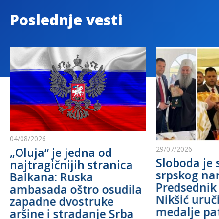
Poslednje vesti
04/08/2026
29/07/2026
„Oluja“ je jedna od
Sloboda je 
najtragičnijih stranica
srpskog na
Balkana: Ruska
Predsednik
ambasada oštro osudila
Nikšić uru
zapadne dvostruke
medalje pa
aršine i stradanje Srba