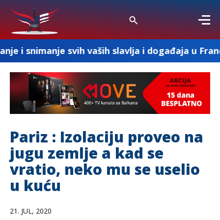
je svih vaših slavlja i događaja u Francuskoj
Pariz : Izolaciju proveo na
jugu zemlje a kad se
vratio, neko mu se uselio
u kuću
21. JUL, 2020