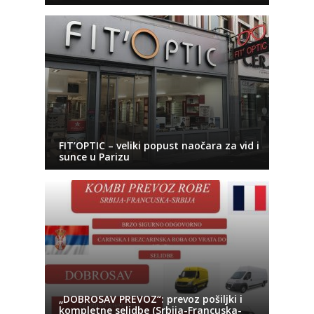
FIT’OPTIC – veliki popust naočara za vid i
sunce u Parizu
„DOBROSAV PREVOZ“: prevoz pošiljki i
kompletne selidbe (Srbija-Francuska-