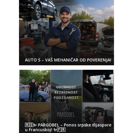
AUTO S – VAŠ MEHANIČAR OD POVERENJA!
🇷🇸✨ PARGOBEL – Ponos srpske dijaspore
u Francuskoj! ✨🇫🇷