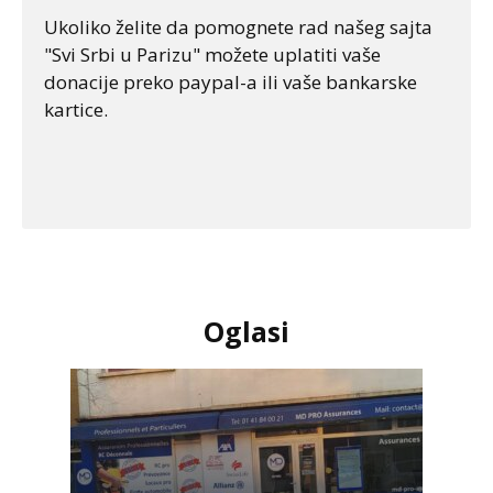
Ukoliko želite da pomognete rad našeg sajta
"Svi Srbi u Parizu" možete uplatiti vaše
donacije preko paypal-a ili vaše bankarske
kartice.
Oglasi