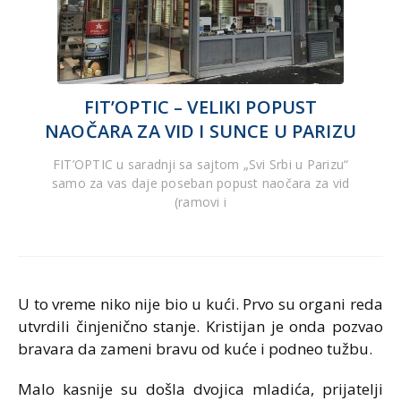
FIT’OPTIC – VELIKI POPUST
NAOČARA ZA VID I SUNCE U PARIZU
FIT’OPTIC u saradnji sa sajtom „Svi Srbi u Parizu“
samo za vas daje poseban popust naočara za vid
(ramovi i
U to vreme niko nije bio u kući. Prvo su organi reda
utvrdili činjenično stanje. Kristijan je onda pozvao
bravara da zameni bravu od kuće i podneo tužbu.
Malo kasnije su došla dvojica mladića, prijatelji