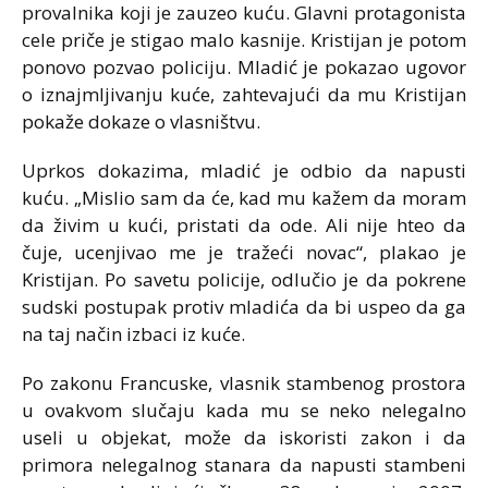
provalnika koji je zauzeo kuću. Glavni protagonista
cele priče je stigao malo kasnije. Kristijan je potom
ponovo pozvao policiju. Mladić je pokazao ugovor
o iznajmljivanju kuće, zahtevajući da mu Kristijan
pokaže dokaze o vlasništvu.
Uprkos dokazima, mladić je odbio da napusti
kuću. „Mislio sam da će, kad mu kažem da moram
da živim u kući, pristati da ode. Ali nije hteo da
čuje, ucenjivao me je tražeći novac“, plakao je
Kristijan. Po savetu policije, odlučio je da pokrene
sudski postupak protiv mladića da bi uspeo da ga
na taj način izbaci iz kuće.
Po zakonu Francuske, vlasnik stambenog prostora
u ovakvom slučaju kada mu se neko nelegalno
useli u objekat, može da iskoristi zakon i da
primora nelegalnog stanara da napusti stambeni