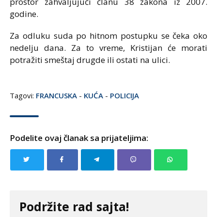
prostor zahvaljujući članu 38 zakona iz 2007.
godine.
Za odluku suda po hitnom postupku se čeka oko
nedelju dana. Za to vreme, Kristijan će morati
potražiti smeštaj drugde ili ostati na ulici.
Tagovi:
FRANCUSKA
-
KUĆA
-
POLICIJA
Podelite ovaj članak sa prijateljima:
Podržite rad sajta!