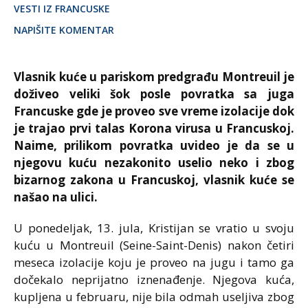
VESTI IZ FRANCUSKE
NAPIŠITE KOMENTAR
Vlasnik kuće u pariskom predgrađu Montreuil je
doživeo veliki šok posle povratka sa juga
Francuske gde je proveo sve vreme izolacije dok
je trajao prvi talas Korona virusa u Francuskoj.
Naime, prilikom povratka uvideo je da se u
njegovu kuću nezakonito uselio neko i zbog
bizarnog zakona u Francuskoj, vlasnik kuće se
našao na ulici.
U ponedeljak, 13. jula, Kristijan se vratio u svoju
kuću u Montreuil (Seine-Saint-Denis) nakon četiri
meseca izolacije koju je proveo na jugu i tamo ga
dočekalo neprijatno iznenađenje. Njegova kuća,
kupljena u februaru, nije bila odmah useljiva zbog