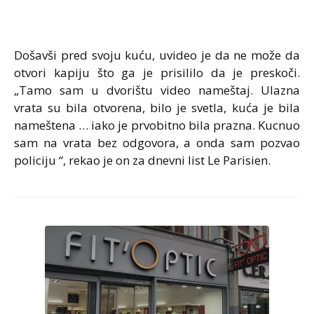
Došavši pred svoju kuću, uvideo je da ne može da
otvori kapiju što ga je prisililo da je preskoči.
„Tamo sam u dvorištu video nameštaj. Ulazna
vrata su bila otvorena, bilo je svetla, kuća je bila
nameštena … iako je prvobitno bila prazna. Kucnuo
sam na vrata bez odgovora, a onda sam pozvao
policiju “, rekao je on za dnevni list Le Parisien.