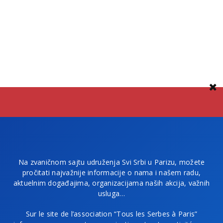
Na zvaničnom sajtu udruženja Svi Srbi u Parizu, možete
pročitati najvažnije informacije o nama i našem radu,
aktuelnim događajima, organizacijama naših akcija, važnih
usluga…
Sur le site de l’association “Tous les Serbes à Paris”