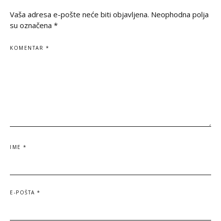
Vaša adresa e-pošte neće biti objavljena.
Neophodna polja
su označena
*
KOMENTAR
*
IME
*
E-POŠTA
*