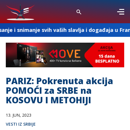
je svih vaših slavlja i događaja u Francuskoj
PARIZ: Pokrenuta akcija
POMOĆI za SRBE na
KOSOVU I METOHIJI
13. JUN, 2023
VESTI IZ SRBIJE