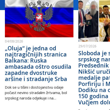
04/08/2026
29/07/2026
„Oluja“ je jedna od
Sloboda je 
najtragičnijih stranica
srpskog na
Balkana: Ruska
Predsednik
ambasada oštro osudila
Nikšić uru
zapadne dvostruke
medalje pa
aršine i stradanje Srba
Porfiriju i 
Dok se u tišini i dostojanstvu odaje
Dodiku na 
počast nevino stradalim žrtvama, bol
150 godina 
srpskog naroda odjekuje i na
Vučjem dol
međunarodnoj sceni, podsećajući svet
na nepravdu koja decenijama traži istinu