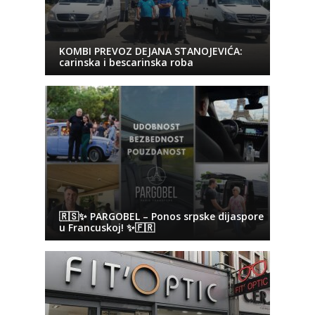
KOMBI PREVOZ DEJANA STANOJEVIĆA:
carinska i bescarinska roba
🇷🇸✨ PARGOBEL – Ponos srpske dijaspore
u Francuskoj! ✨🇫🇷