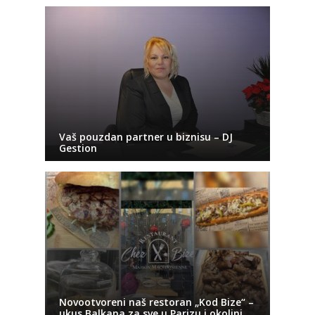
Vaš pouzdan partner u biznisu – DJ
Gestion
Novootvoreni naš restoran „Kod Bize“ –
ukus Balkana za sve u Parizu i okolini