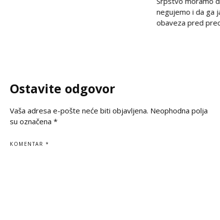
Srpstvo moramo d
i pravdu. U trenucima kada se prisećamo
negujemo i da ga 
golgote krajiških Srba, iz Beograda stiže
obaveza pred prec
snažan glas solidarnosti – Ambasada
potomcima. U vrem
Ruske Federacije poručila je da zločin ne
često prekraja, a i
sme biti zaboravljen,
pitanje, naša je du
jasno kažemo: srps
korene, svoju veru
Ostavite odgovor
svoju istinu. Na
Vaša adresa e-pošte neće biti objavljena.
Neophodna polja
su označena
*
KOMENTAR
*