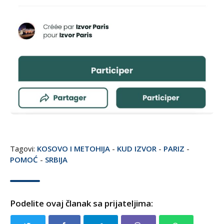
Tagovi:
KOSOVO I METOHIJA
-
KUD IZVOR
-
PARIZ
-
POMOĆ
-
SRBIJA
Podelite ovaj članak sa prijateljima: