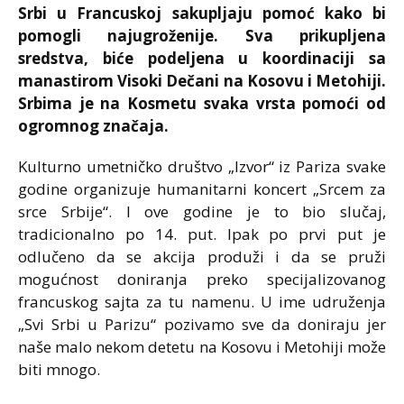
Srbi u Francuskoj sakupljaju pomoć kako bi
pomogli najugroženije. Sva prikupljena
sredstva, biće podeljena u koordinaciji sa
manastirom Visoki Dečani na Kosovu i Metohiji.
Srbima je na Kosmetu svaka vrsta pomoći od
ogromnog značaja.
Kulturno umetničko društvo „Izvor“ iz Pariza svake
godine organizuje humanitarni koncert „Srcem za
srce Srbije“. I ove godine je to bio slučaj,
tradicionalno po 14. put. Ipak po prvi put je
odlučeno da se akcija produži i da se pruži
mogućnost doniranja preko specijalizovanog
francuskog sajta za tu namenu. U ime udruženja
„Svi Srbi u Parizu“ pozivamo sve da doniraju jer
naše malo nekom detetu na Kosovu i Metohiji može
biti mnogo.