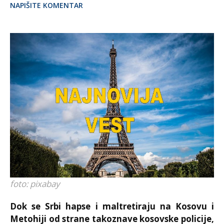
NAPIŠITE KOMENTAR
foto: pixabay
Dok se Srbi hapse i maltretiraju na Kosovu i
Metohiji od strane takoznave kosovske policije,