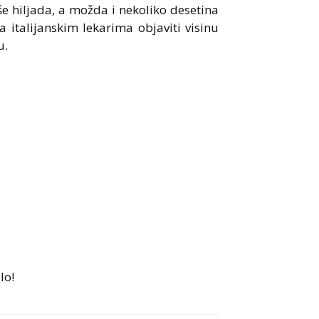
še hiljada, a možda i nekoliko desetina
a italijanskim lekarima objaviti visinu
u.
lo!