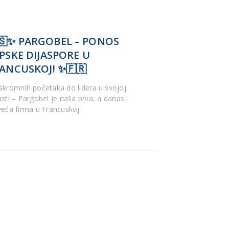
🇸✨ PARGOBEL – PONOS
PSKE DIJASPORE U
ANCUSKOJ! ✨🇫🇷
skromnih početaka do lidera u svojoj
asti – Pargobel je naša prva, a danas i
veća firma u Francuskoj