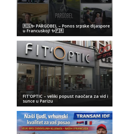
🇷🇸✨ PARGOBEL – Ponos srpske dijaspore
u Francuskoj! ✨🇫🇷
FIT’OPTIC – veliki popust naočara za vid i
sunce u Parizu