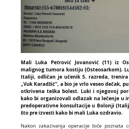
Mali Luka Petrović Jovanović (11) iz Os
malignog tumora kostiju (Osteosarkom). Luk
Italiji, odličan je učenik 5. razreda, treni
„Vuk Karadžić“, a bio je vrlo veseo dečak, pu
otkrivena teška bolest. Luki i njegovoj p
kako bi organizovali odlazak na lečenje u 
predoperativne konsultacije u Bolonji (Itali
što pre izvesti kako bi mali Luka ozdravio.
Nakon zakazivanja operacije biće poznata 