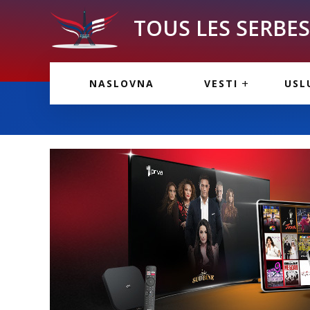
TOUS LES SERBES 
VESTI IZ FRANCU
OGL
NASLOVNA
VESTI
USL
VESTI IZ SRBIJE
VAŽ
VESTI IZ SVETA
KOR
INF