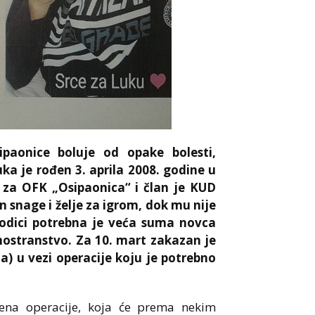
ipaonice boluje od opake bolesti,
a je rođen 3. aprila 2008. godine u
ra za OFK „Osipaonica“ i član je KUD
n snage i želje za igrom, dok mu nije
orodici potrebna je veća suma novca
inostranstvo. Za 10. mart zakazan je
ja) u vezi operacije koju je potrebno
cena operacije, koja će prema nekim