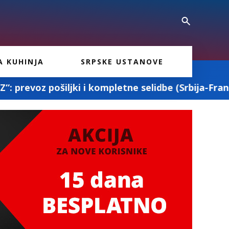
A KUHINJA
SRPSKE USTANOVE
letne selidbe (Srbija-Francuska-Srbija)