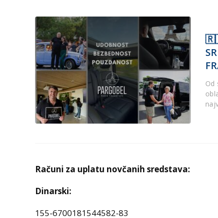
🇷
SR
FR
Od 
obl
naj
Računi za uplatu novčanih sredstava:
Dinarski:
155-6700181544582-83