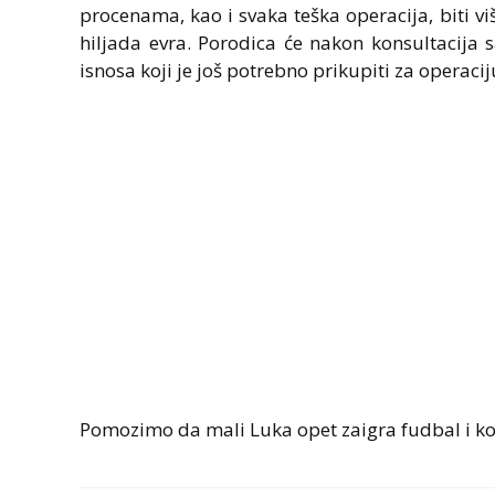
procenama, kao i svaka teška operacija, biti vi
hiljada evra. Porodica će nakon konsultacija s
isnosa koji je još potrebno prikupiti za operacij
Pomozimo da mali Luka opet zaigra fudbal i ko