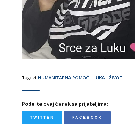
Tagovi:
HUMANITARNA POMOĆ
-
LUKA
-
ŽIVOT
Podelite ovaj članak sa prijateljima:
TWITTER
FACEBOOK