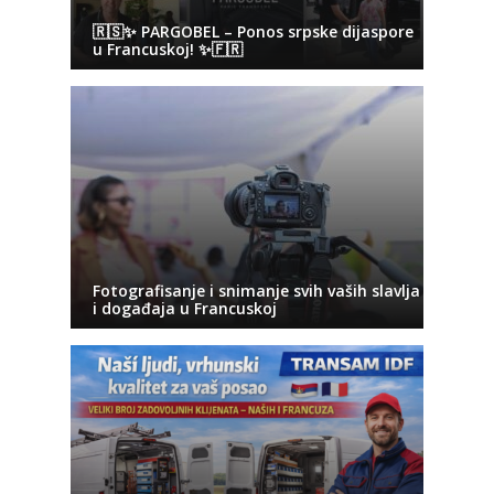
🇷🇸✨ PARGOBEL – Ponos srpske dijaspore
u Francuskoj! ✨🇫🇷
Fotografisanje i snimanje svih vaših slavlja
i događaja u Francuskoj