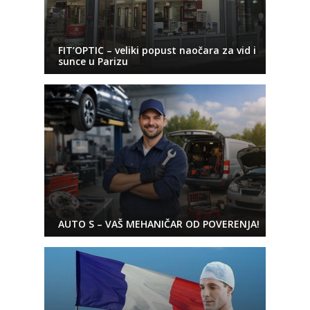
FIT’OPTIC – veliki popust naočara za vid i
sunce u Parizu
AUTO S – VAŠ MEHANIČAR OD POVERENJA!