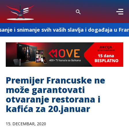
nje svih vaših slavlja i događaja u Francuskoj
Premijer Francuske ne
može garantovati
otvaranje restorana i
kafića za 20.januar
15. DECEMBAR, 2020