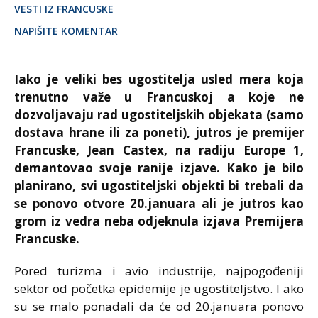
VESTI IZ FRANCUSKE
NAPIŠITE KOMENTAR
Iako je veliki bes ugostitelja usled mera koja
trenutno važe u Francuskoj a koje ne
dozvoljavaju rad ugostiteljskih objekata (samo
dostava hrane ili za poneti), jutros je premijer
Francuske, Jean Castex, na radiju Europe 1,
demantovao svoje ranije izjave. Kako je bilo
planirano, svi ugostiteljski objekti bi trebali da
se ponovo otvore 20.januara ali je jutros kao
grom iz vedra neba odjeknula izjava Premijera
Francuske.
Pored turizma i avio industrije, najpogođeniji
sektor od početka epidemije je ugostiteljstvo. I ako
su se malo ponadali da će od 20.januara ponovo