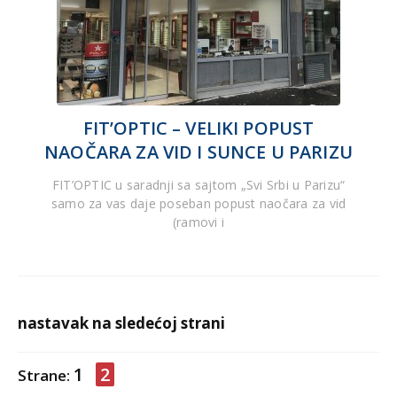
FIT’OPTIC – VELIKI POPUST
NAOČARA ZA VID I SUNCE U PARIZU
FIT’OPTIC u saradnji sa sajtom „Svi Srbi u Parizu“
samo za vas daje poseban popust naočara za vid
(ramovi i
nastavak na sledećoj strani
1
2
Strane: