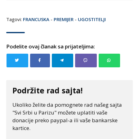
Tagovi:
FRANCUSKA
-
PREMIJER
-
UGOSTITELJI
Podelite ovaj članak sa prijateljima:
Podržite rad sajta!
Ukoliko želite da pomognete rad našeg sajta
"Svi Srbi u Parizu" možete uplatiti vaše
donacije preko paypal-a ili vaše bankarske
kartice.