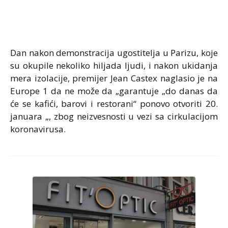
Dan nakon demonstracija ugostitelja u Parizu, koje
su okupile nekoliko hiljada ljudi, i nakon ukidanja
mera izolacije, premijer Jean Castex naglasio je na
Europe 1 da ne može da „garantuje „do danas da
će se kafići, barovi i restorani“ ponovo otvoriti 20.
januara „, zbog neizvesnosti u vezi sa cirkulacijom
koronavirusa.