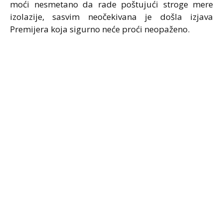
moći nesmetano da rade poštujući stroge mere
izolazije, sasvim neočekivana je došla izjava
Premijera koja sigurno neće proći neopaženo.