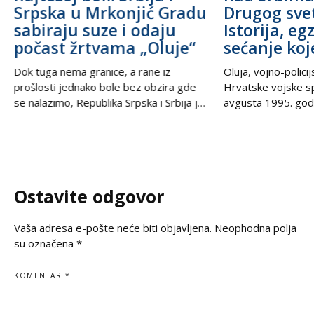
Srpska u Mrkonjić Gradu
Drugog sve
sabiraju suze i odaju
Istorija, eg
počast žrtvama „Oluje“
sećanje koj
Dok tuga nema granice, a rane iz
Oluja, vojno-polici
prošlosti jednako bole bez obzira gde
Hrvatske vojske s
se nalazimo, Republika Srpska i Srbija još
avgusta 1995. godi
jednom stoje ruku pod ruku – ujedinjene
od najbolnijih i najt
u dostojanstvu, molitvi i trajnom
savremenoj istorij
sećanju. U trenucima kada se prisećamo
Srbe širom sveta,
najcrnjih dana naše istorije, kada su
Krajišnike i njihov
kolone progranih nosile samo nadu i
samo vojna akcija
Ostavite odgovor
suze, nesalomivo jedinstvo dva krila
egzodusa, stradanj
vekovnih ognjišta.
datum
Vaša adresa e-pošte neće biti objavljena.
Neophodna polja
su označena
*
KOMENTAR
*