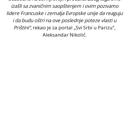
izašli sa zvaničnim saopštenjem i ovim pozivamo
lidere Francuske i zemalja Evropske unije da reaguju
i da budu oštri na ove poslednje poteze vlasti u
Prištini“
, rekao je za portal „Svi Srbi u Parizu“,
Aleksandar Nikolić.