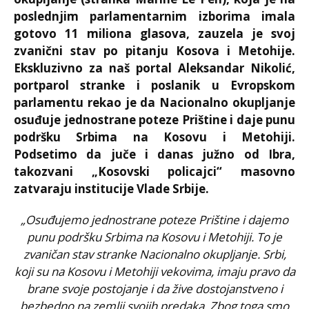
poslednjim parlamentarnim izborima imala
gotovo 11 miliona glasova, zauzela je svoj
zvanični stav po pitanju Kosova i Metohije.
Ekskluzivno za naš portal Aleksandar Nikolić,
portparol stranke i poslanik u Evropskom
parlamentu rekao je da Nacionalno okupljanje
osuđuje jednostrane poteze Prištine i daje punu
podršku Srbima na Kosovu i Metohiji.
Podsetimo da juče i danas južno od Ibra,
takozvani „Kosovski policajci“ masovno
zatvaraju institucije Vlade Srbije.
„Osuđujemo jednostrane poteze Prištine i dajemo
punu podršku Srbima na Kosovu i Metohiji. To je
zvaničan stav stranke Nacionalno okupljanje. Srbi,
koji su na Kosovu i Metohiji vekovima, imaju pravo da
brane svoje postojanje i da žive dostojanstveno i
bezbedno na zemlji svojih predaka. Zbog toga smo