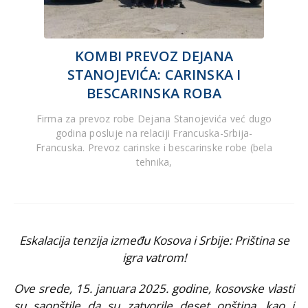
KOMBI PREVOZ DEJANA
STANOJEVIĆA: CARINSKA I
BESCARINSKA ROBA
Firma za prevoz robe Dejana Stanojevića već dugo
godina posluje na relaciji Francuska-Srbija-
Francuska. Prevoz carinske i bescarinske robe (bela
tehnika,
Eskalacija tenzija između Kosova i Srbije: Priština se
igra vatrom!
Ove srede, 15. januara 2025. godine, kosovske vlasti
su saopštile da su zatvorile deset opština, kao i