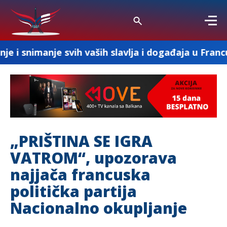
svih vaših slavlja i događaja u Francuskoj
„PRIŠTINA SE IGRA
VATROM“, upozorava
najjača francuska
politička partija
Nacionalno okupljanje