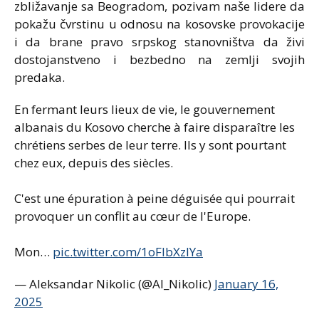
zbližavanje sa Beogradom, pozivam naše lidere da
pokažu čvrstinu u odnosu na kosovske provokacije
i da brane pravo srpskog stanovništva da živi
dostojanstveno i bezbedno na zemlji svojih
predaka.
En fermant leurs lieux de vie, le gouvernement
albanais du Kosovo cherche à faire disparaître les
chrétiens serbes de leur terre. Ils y sont pourtant
chez eux, depuis des siècles.
C'est une épuration à peine déguisée qui pourrait
provoquer un conflit au cœur de l'Europe.
Mon…
pic.twitter.com/1oFIbXzIYa
— Aleksandar Nikolic (@Al_Nikolic)
January 16,
2025