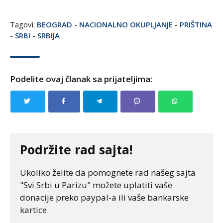
Tagovi:
BEOGRAD
-
NACIONALNO OKUPLJANJE
-
PRIŠTINA
-
SRBI
-
SRBIJA
Podelite ovaj članak sa prijateljima:
Podržite rad sajta!
Ukoliko želite da pomognete rad našeg sajta
"Svi Srbi u Parizu" možete uplatiti vaše
donacije preko paypal-a ili vaše bankarske
kartice.