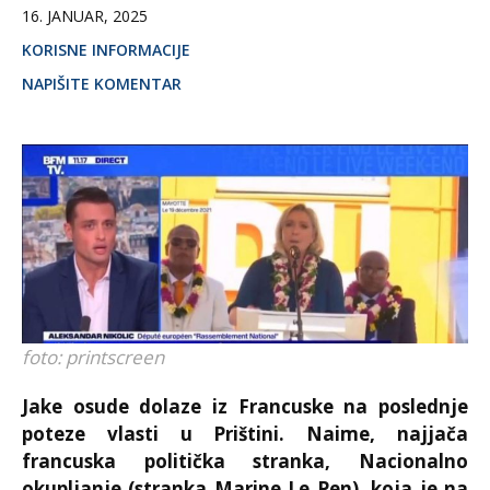
16. JANUAR, 2025
KORISNE INFORMACIJE
NAPIŠITE KOMENTAR
foto: printscreen
Jake osude dolaze iz Francuske na poslednje
poteze vlasti u Prištini. Naime, najjača
francuska politička stranka, Nacionalno
okupljanje (stranka Marine Le Pen), koja je na