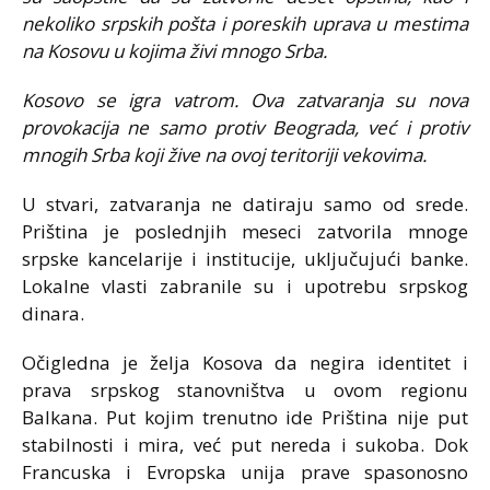
nekoliko srpskih pošta i poreskih uprava u mestima
na Kosovu u kojima živi mnogo Srba.
Kosovo se igra vatrom. Ova zatvaranja su nova
provokacija ne samo protiv Beograda, već i protiv
mnogih Srba koji žive na ovoj teritoriji vekovima.
U stvari, zatvaranja ne datiraju samo od srede.
Priština je poslednjih meseci zatvorila mnoge
srpske kancelarije i institucije, uključujući banke.
Lokalne vlasti zabranile su i upotrebu srpskog
dinara.
Očigledna je želja Kosova da negira identitet i
prava srpskog stanovništva u ovom regionu
Balkana. Put kojim trenutno ide Priština nije put
stabilnosti i mira, već put nereda i sukoba. Dok
Francuska i Evropska unija prave spasonosno