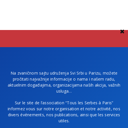
Na zvaničnom sajtu udruženja Svi Srbi u Parizu, možete
pročitati najvažnije informacije o nama i našem radu,
aktuelnim događajima, organizacijama naših akcija, važnih
usluga…
Sur le site de l’association “Tous les Serbes à Paris”
informez vous sur notre organisation et notre activité, nos
divers événements, nos publications, ainsi que les services
utiles.