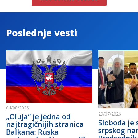
Poslednje vesti
04/08/2026
29/07/2026
„Oluja“ je jedna od
Sloboda je 
najtragičnijih stranica
srpskog na
Balkana: Ruska