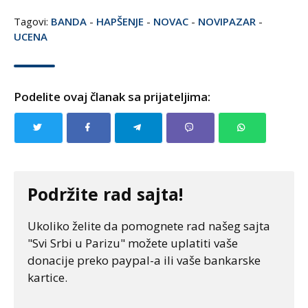
Tagovi:
BANDA
-
HAPŠENJE
-
NOVAC
-
NOVIPAZAR
-
UCENA
Podelite ovaj članak sa prijateljima:
Podržite rad sajta!
Ukoliko želite da pomognete rad našeg sajta
"Svi Srbi u Parizu" možete uplatiti vaše
donacije preko paypal-a ili vaše bankarske
kartice.