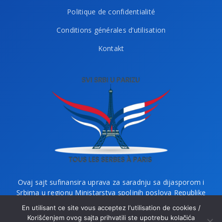
Politique de confidentialité
Conditions générales d’utilisation
Kontakt
Ovaj sajt sufinansira uprava za saradnju sa dijasporom i
Srbima u regionu Ministarstva spoljnih poslova Republike
Srbije i Ministarstvo bez portfelja zaduženo za dijasporu.
En utilisant ce site vous acceptez l'utilisation de cookies /
Korišćenjem ovog sajta prihvatili ste upotrebu kolačića