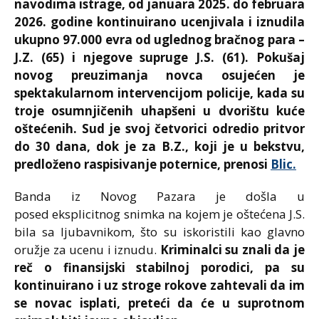
navodima istrage, od januara 2025. do februara
2026. godine kontinuirano ucenjivala i iznudila
ukupno 97.000 evra od uglednog bračnog para –
J.Z. (65) i njegove supruge J.S. (61). Pokušaj
novog preuzimanja novca osujećen je
spektakularnom intervencijom policije, kada su
troje osumnjičenih uhapšeni u dvorištu kuće
oštećenih. Sud je svoj četvorici odredio pritvor
do 30 dana, dok je za B.Z., koji je u bekstvu,
predloženo raspisivanje poternice, prenosi
Blic.
Banda iz Novog Pazara je došla u
posed eksplicitnog snimka na kojem je oštećena J.S.
bila sa ljubavnikom, što su iskoristili kao glavno
oružje za ucenu i iznudu.
Kriminalci su znali da je
reč o finansijski stabilnoj porodici, pa su
kontinuirano i uz stroge rokove zahtevali da im
se novac isplati, preteći da će u suprotnom