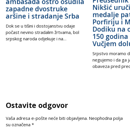
Predsednik
ambasada oštro osudila
Nikšić uru
zapadne dvostruke
medalje pa
aršine i stradanje Srba
Porfiriju i 
Dok se u tišini i dostojanstvu odaje
Dodiku na 
počast nevino stradalim žrtvama, bol
150 godina 
srpskog naroda odjekuje i na
Vučjem dol
međunarodnoj sceni, podsećajući svet
na nepravdu koja decenijama traži istinu
Srpstvo moramo d
i pravdu. U trenucima kada se prisećamo
negujemo i da ga 
golgote krajiških Srba, iz Beograda stiže
obaveza pred prec
snažan glas solidarnosti – Ambasada
potomcima. U vrem
Ruske Federacije poručila je da zločin ne
često prekraja, a i
sme biti zaboravljen,
pitanje, naša je du
jasno kažemo: srps
korene, svoju veru
Ostavite odgovor
svoju istinu. Na
Vaša adresa e-pošte neće biti objavljena.
Neophodna polja
su označena
*