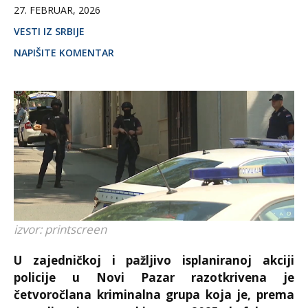
27. FEBRUAR, 2026
VESTI IZ SRBIJE
NAPIŠITE KOMENTAR
izvor: printscreen
U zajedničkoj i pažljivo isplaniranoj akciji
policije u
Novi Pazar
razotkrivena je
četvoročlana kriminalna grupa koja je, prema