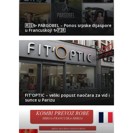
🇷🇸✨ PARGOBEL – Ponos srpske dijaspore
u Francuskoj! ✨🇫🇷
FIT’OPTIC – veliki popust naočara za vid i
sunce u Parizu