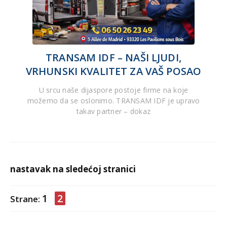
TRANSAM IDF – NAŠI LJUDI,
VRHUNSKI KVALITET ZA VAŠ POSAO
U srcu naše dijaspore postoje firme na koje
možemo da se oslonimo. TRANSAM IDF je upravo
takav partner – dokaz
nastavak na sledećoj stranici
1
2
Strane: