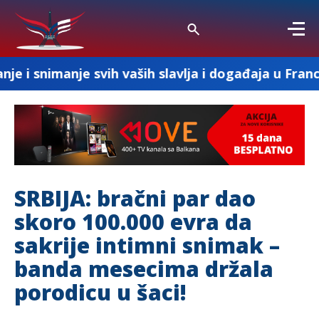
e svih vaših slavlja i događaja u Francuskoj
SRBIJA: bračni par dao
skoro 100.000 evra da
sakrije intimni snimak –
banda mesecima držala
porodicu u šaci!