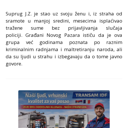
Suprug J.Z. je stao uz svoju ženu i, iz straha od
sramote u manjoj sredini, mesecima isplaćivao
tražene sume bez prijavljivanja slučaja
policiji. Građani Novog Pazara ističu da je ova
grupa već godinama poznata po raznim
kriminalnim radnjama i maltretiranju naroda, ali
da su ljudi u strahu i izbegavaju da o tome javno
govore.