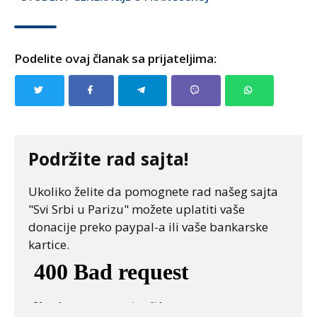
Podelite ovaj članak sa prijateljima:
Podržite rad sajta!
Ukoliko želite da pomognete rad našeg sajta
"Svi Srbi u Parizu" možete uplatiti vaše
donacije preko paypal-a ili vaše bankarske
kartice.