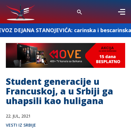
OJEVIĆA: carinska i bescarinska roba
„
Student generacije u
Francuskoj, a u Srbiji ga
uhapsili kao huligana
22. JUL, 2021
VESTI IZ SRBIJE