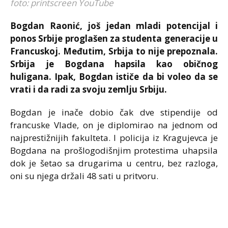
foto: printscreen YouTube
Bogdan Raonić, još jedan mladi potencijal i
ponos Srbije proglašen za studenta generacije u
Francuskoj. Međutim, Srbija to nije prepoznala.
Srbija je Bogdana hapsila kao običnog
huligana. Ipak, Bogdan ističe da bi voleo da se
vrati i da radi za svoju zemlju Srbiju.
Bogdan je inače dobio čak dve stipendije od
francuske Vlade, on je diplomirao na jednom od
najprestižnijih fakulteta. I policija iz Kragujevca je
Bogdana na prošlogodišnjim protestima uhapsila
dok je šetao sa drugarima u centru, bez razloga,
oni su njega držali 48 sati u pritvoru.