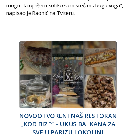
mogu da opišem koliko sam srećan zbog ovoga”,
napisao je Raonić na Tviteru.
NOVOOTVORENI NAŠ RESTORAN
„KOD BIZE“ – UKUS BALKANA ZA
SVE U PARIZU I OKOLINI