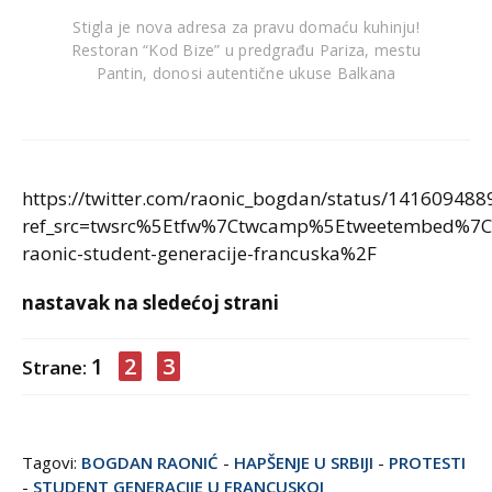
Stigla je nova adresa za pravu domaću kuhinju!
Restoran “Kod Bize” u predgrađu Pariza, mestu
Pantin, donosi autentične ukuse Balkana
https://twitter.com/raonic_bogdan/status/14160948
ref_src=twsrc%5Etfw%7Ctwcamp%5Etweetembed%7C
raonic-student-generacije-francuska%2F
nastavak na sledećoj strani
1
2
3
Strane:
Tagovi:
BOGDAN RAONIĆ
-
HAPŠENJE U SRBIJI
-
PROTESTI
-
STUDENT GENERACIJE U FRANCUSKOJ