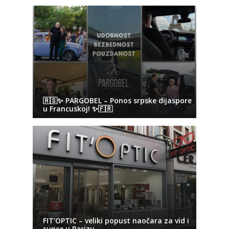
🇷🇸✨ PARGOBEL – Ponos srpske dijaspore
u Francuskoj! ✨🇫🇷
FIT’OPTIC – veliki popust naočara za vid i
sunce u Parizu