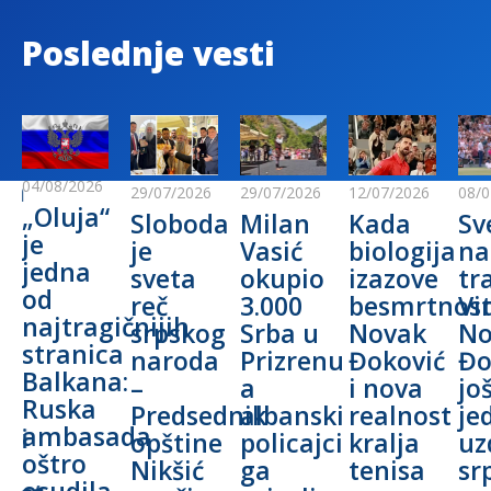
Poslednje vesti
na
04/08/2026
29/07/2026
29/07/2026
12/07/2026
08/0
„Oluja“
Sloboda
Milan
Kada
Sv
je
je
Vasić
biologija
na
jedna
sveta
okupio
izazove
tr
od
reč
3.000
besmrtnost
Vi
najtragičnijih
srpskog
Srba u
Novak
No
stranica
a:
naroda
Prizrenu
Đoković
Đo
Balkana:
e
–
a
i nova
jo
Ruska
am
Predsednik
albanski
realnost
je
ambasada
sti
opštine
policajci
kralja
uz
oštro
Nikšić
ga
tenisa
sr