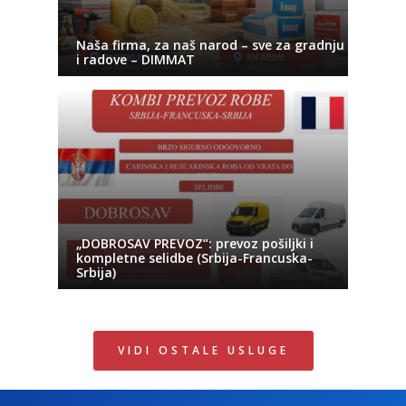
Naša firma, za naš narod – sve za gradnju
i radove – DIMMAT
„DOBROSAV PREVOZ“: prevoz pošiljki i
kompletne selidbe (Srbija-Francuska-
Srbija)
VIDI OSTALE USLUGE