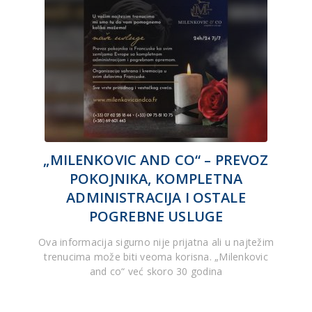
„MILENKOVIC AND CO“ – PREVOZ
POKOJNIKA, KOMPLETNA
ADMINISTRACIJA I OSTALE
POGREBNE USLUGE
Ova informacija sigurno nije prijatna ali u najtežim
trenucima može biti veoma korisna. „Milenkovic
and co“ već skoro 30 godina