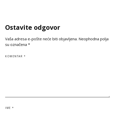
Ruske Federacije poručila je da zločin ne
često prekraja, a i
sme biti zaboravljen,
pitanje, naša je du
jasno kažemo: srps
korene, svoju veru
Ostavite odgovor
svoju istinu. Na
Vaša adresa e-pošte neće biti objavljena.
Neophodna polja
su označena
*
KOMENTAR
*
IME
*