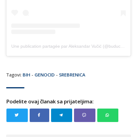
Une publication partagée par Aleksandar Vučić (@buducnostsrbijeav)
Tagovi:
BIH
-
GENOCID
-
SREBRENICA
Podelite ovaj članak sa prijateljima: