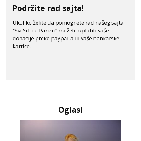
Podržite rad sajta!
Ukoliko želite da pomognete rad našeg sajta
"Svi Srbi u Parizu" možete uplatiti vaše
donacije preko paypal-a ili vaše bankarske
kartice.
Oglasi