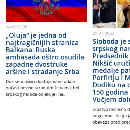
04/08/2026
29/07/2026
„Oluja“ je jedna od
Sloboda je 
najtragičnijih stranica
srpskog na
Balkana: Ruska
Predsednik
ambasada oštro osudila
Nikšić uru
zapadne dvostruke
medalje pa
aršine i stradanje Srba
Porfiriju i 
Dok se u tišini i dostojanstvu odaje
Dodiku na 
počast nevino stradalim žrtvama, bol
150 godina 
srpskog naroda odjekuje i na
Vučjem dol
međunarodnoj sceni, podsećajući svet
na nepravdu koja decenijama traži istinu
Srpstvo moramo d
i pravdu. U trenucima kada se prisećamo
negujemo i da ga 
golgote krajiških Srba, iz Beograda stiže
obaveza pred prec
snažan glas solidarnosti – Ambasada
potomcima. U vrem