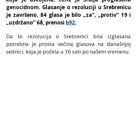
genocidnom.
Glasanje o rezoluciji u Srebrenicu
je završeno, 84 glasa je bilo „za“, „protiv“ 19 i
„uzdržano“ 68, prenosi
b92.
Da bi rezolucija o Srebrenici bila izglasana
potrebna je prosta većina glasova na današnjoj
sednici, koja je počela u 16 sati po našem vremenu.