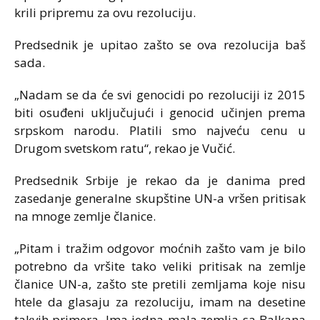
krili pripremu za ovu rezoluciju.
Predsednik je upitao zašto se ova rezolucija baš
sada.
„Nadam se da će svi genocidi po rezoluciji iz 2015
biti osuđeni uključujući i genocid učinjen prema
srpskom narodu. Platili smo najveću cenu u
Drugom svetskom ratu“, rekao je Vučić.
Predsednik Srbije je rekao da je danima pred
zasedanje generalne skupštine UN-a vršen pritisak
na mnoge zemlje članice.
„P
itam i tražim odgovor moćnih zašto vam je bilo
potrebno da vršite tako veliki pritisak na zemlje
članice UN-a, zašto ste pretili zemljama koje nisu
htele da glasaju za rezoluciju, imam na desetine
takvih primera. Ima jedna mala zemlja sa Balkana