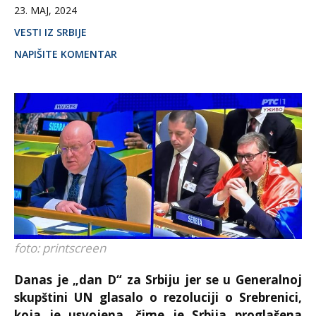
23. MAJ, 2024
VESTI IZ SRBIJE
NAPIŠITE KOMENTAR
foto: printscreen
Danas je „dan D“ za Srbiju jer se u Generalnoj
skupštini UN glasalo o rezoluciji o Srebrenici,
koja je usvojena, čime je Srbija proglašena