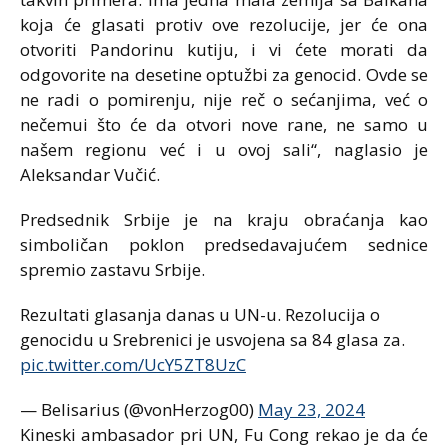
koja će glasati protiv ove rezolucije, jer će ona
otvoriti Pandorinu kutiju, i vi ćete morati da
odgovorite na desetine optužbi za genocid. Ovde se
ne radi o pomirenju, nije reč o sećanjima, već o
nečemui što će da otvori nove rane, ne samo u
našem regionu već i u ovoj sali“, naglasio je
Aleksandar Vučić.
Predsednik Srbije je na kraju obraćanja kao
simboličan poklon predsedavajućem sednice
spremio zastavu Srbije.
Rezultati glasanja danas u UN-u. Rezolucija o
genocidu u Srebrenici je usvojena sa 84 glasa za.
pic.twitter.com/UcY5ZT8UzC
— Belisarius (@vonHerzog00)
May 23, 2024
Kineski ambasador pri UN, Fu Cong rekao je da će