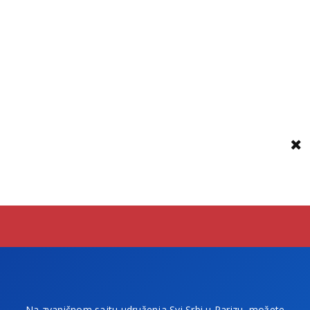
Na zvaničnom sajtu udruženja Svi Srbi u Parizu, možete