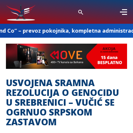
z pokojnika, kompletna administracija i ostale p
USVOJENA SRAMNA
REZOLUCIJA O GENOCIDU
U SREBRENICI – VUČIĆ SE
OGRNUO SRPSKOM
ZASTAVOM