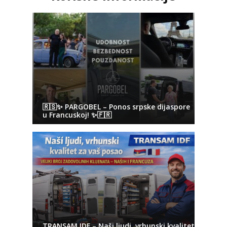
🇷🇸✨ PARGOBEL – Ponos srpske dijaspore
u Francuskoj! ✨🇫🇷
TRANSAM IDF – Naši ljudi, vrhunski kvalitet