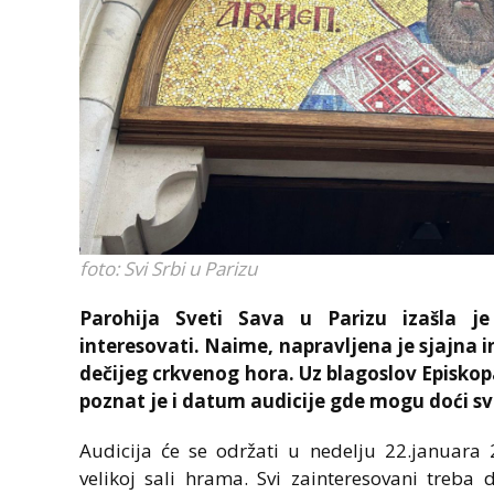
foto: Svi Srbi u Parizu
Parohija Sveti Sava u Parizu izašla 
interesovati. Naime, napravljena je sjajna i
dečijeg crkvenog hora. Uz blagoslov Episko
poznat je i datum audicije gde mogu doći sv
Audicija će se održati u nedelju 22.januara 2
velikoj sali hrama. Svi zainteresovani treb