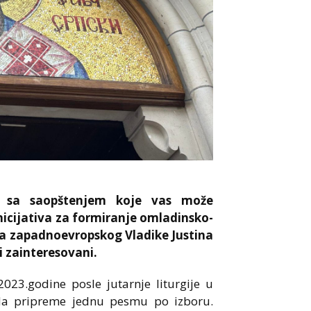
je sa saopštenjem koje vas može
nicijativa za formiranje omladinsko-
pa zapadnoevropskog Vladike Justina
i zainteresovani.
023.godine posle jutarnje liturgije u
a da pripreme jednu pesmu po izboru.