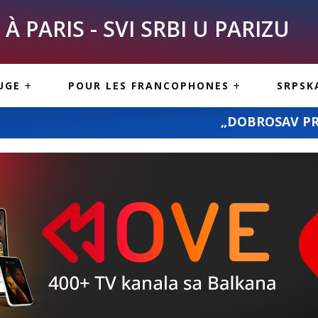
À PARIS - SVI SRBI U PARIZU
SKE
ASI
TOUS LES SERBES À
UGE
POUR LES FRANCOPHONES
SRPSK
PARIS
NE USLUGE
ARTICLES DE BLOG
„DOBROSAV PREVOZ“: prevoz pošiljki
ISNE
ORMACIJE
CUISINE SERBE
SERVICES