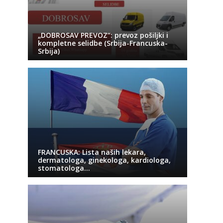
„DOBROSAV PREVOZ“: prevoz pošiljki i
kompletne selidbe (Srbija-Francuska-
Srbija)
FRANCUSKA: Lista naših lekara,
dermatologa, ginekologa, kardiologa,
stomatologa…