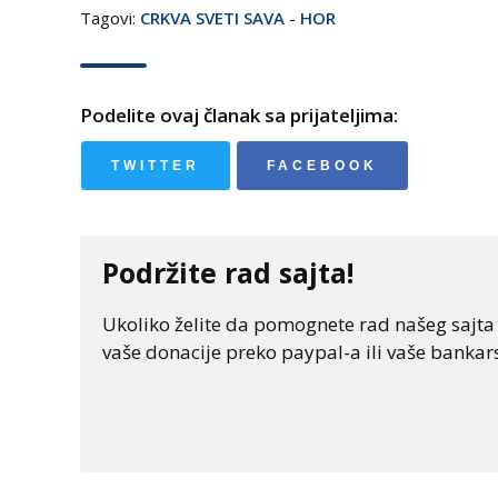
Tagovi:
CRKVA SVETI SAVA
-
HOR
Podelite ovaj članak sa prijateljima:
TWITTER
FACEBOOK
Podržite rad sajta!
Ukoliko želite da pomognete rad našeg sajta "
vaše donacije preko paypal-a ili vaše bankars