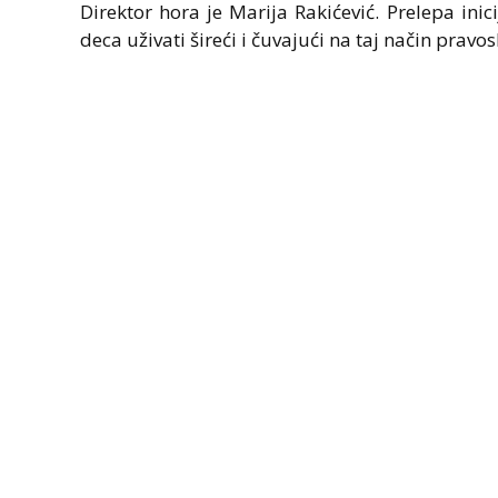
Direktor hora je Marija Rakićević. Prelepa inic
deca uživati šireći i čuvajući na taj način pravosl