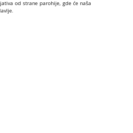
ijativa od strane parohije, gde će naša
avlje.