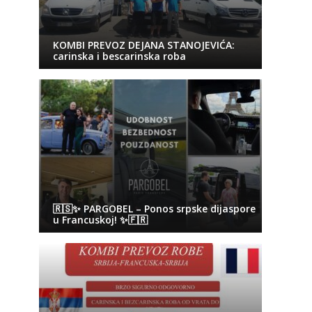
KOMBI PREVOZ DEJANA STANOJEVIĆA:
carinska i bescarinska roba
🇷🇸✨ PARGOBEL – Ponos srpske dijaspore
u Francuskoj! ✨🇫🇷