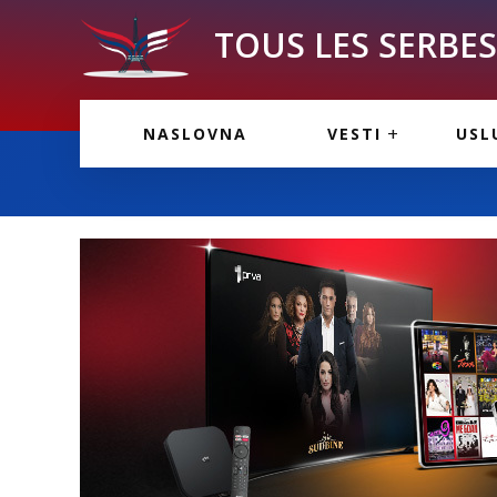
TOUS LES SERBES 
VESTI IZ FRANCU
OGL
NASLOVNA
VESTI
USL
VESTI IZ SRBIJE
VAŽ
VESTI IZ SVETA
KOR
INF