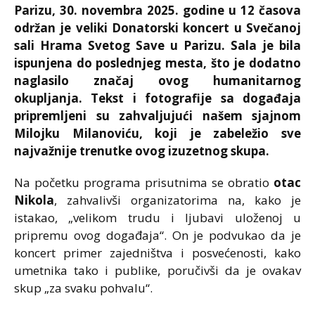
Parizu, 30. novembra 2025. godine u 12 časova
održan je veliki Donatorski koncert u Svečanoj
sali Hrama Svetog Save u Parizu. Sala je bila
ispunjena do poslednjeg mesta, što je dodatno
naglasilo značaj ovog humanitarnog
okupljanja. Tekst i fotografije sa događaja
pripremljeni su zahvaljujući našem sjajnom
Milojku Milanoviću, koji je zabeležio sve
najvažnije trenutke ovog izuzetnog skupa.
Na početku programa prisutnima se obratio
otac
Nikola
, zahvalivši organizatorima na, kako je
istakao, „velikom trudu i ljubavi uloženoj u
pripremu ovog događaja“. On je podvukao da je
koncert primer zajedništva i posvećenosti, kako
umetnika tako i publike, poručivši da je ovakav
skup „za svaku pohvalu“.