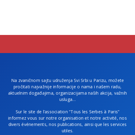
Na zvaničnom sajtu udruženja Svi Srbi u Parizu, možete
pročitati najvažnije informacije o nama i našem radu,
aktuelnim događajima, organizacijama naših akcija, važnih
usluga…
Sur le site de l’association “Tous les Serbes à Paris”
informez vous sur notre organisation et notre activité, nos
divers événements, nos publications, ainsi que les services
utiles.