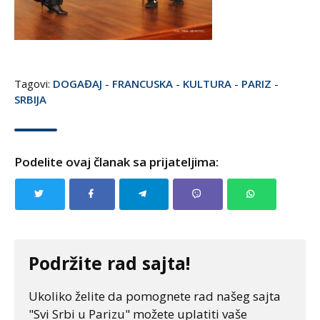
Tagovi:
DOGAĐAJ
-
FRANCUSKA
-
KULTURA
-
PARIZ
-
SRBIJA
Podelite ovaj članak sa prijateljima:
Podržite rad sajta!
Ukoliko želite da pomognete rad našeg sajta
"Svi Srbi u Parizu" možete uplatiti vaše