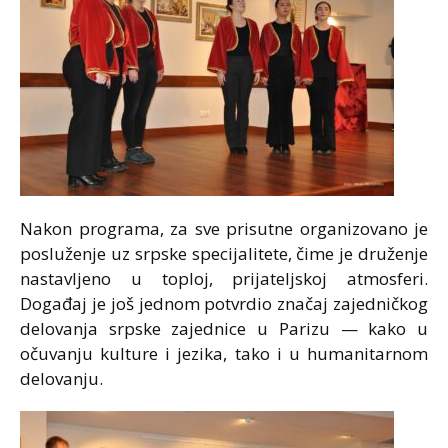
Nakon programa, za sve prisutne organizovano je
posluženje uz srpske specijalitete, čime je druženje
nastavljeno u toploj, prijateljskoj atmosferi.
Događaj je još jednom potvrdio značaj zajedničkog
delovanja srpske zajednice u Parizu — kako u
očuvanju kulture i jezika, tako i u humanitarnom
delovanju.