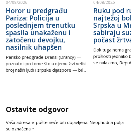
04/08/2026
04/08/2026
Horor u predgrađu
Ruku pod r
Pariza: Policija u
najtežoj boli
poslednjem trenutku
Srpska u M
spasila unakaženu i
sabiraju su
zatočenu devojku,
počast žrt
nasilnik uhapšen
Dok tuga nema gran
prošlosti jednako 
Parisko predgrađe Dransi (Drancy) —
se nalazimo, Republ
poznato i po tome što u njemu živi veliki
jednom stoje ruku 
broj naših ljudi i srpske dijaspore — bilo
u dostojanstvu, mol
je poprište prave drame u noći između
sećanju. U trenuc
petka i subote. Zahvaljujući izuzetnoj
najcrnjih dana naše
upornosti i profesionalizmu policijskih
kolone progranih n
službenika, iz zaključanog stana spasena
suze, nesalomivo j
je mlada žena koja je pretrpela brutalno
Ostavite odgovor
vršnjačko i partnerovo nasilje i
Vaša adresa e-pošte neće biti objavljena.
Neophodna polja
su označena
*