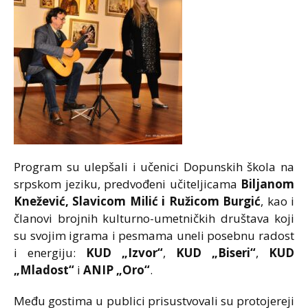
Program su ulepšali i učenici Dopunskih škola na
srpskom jeziku, predvođeni učiteljicama
Biljanom
Knežević, Slavicom Milić i Ružicom Burgić
, kao i
članovi brojnih kulturno-umetničkih društava koji
su svojim igrama i pesmama uneli posebnu radost
i energiju:
KUD „Izvor“
,
KUD „Biseri“
,
KUD
„Mladost“
i
ANIP „Oro“
.
Među gostima u publici prisustvovali su protojereji