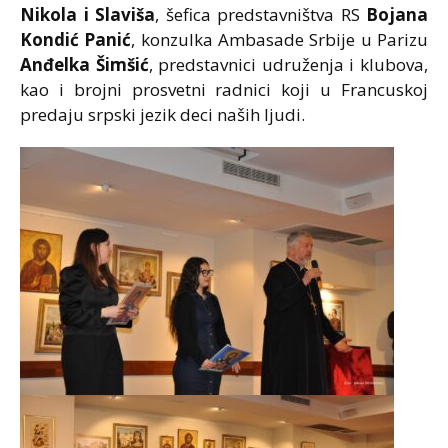
Nikola i Slaviša
, šefica predstavništva RS
Bojana
Kondić Panić
, konzulka Ambasade Srbije u Parizu
Anđelka Šimšić
, predstavnici udruženja i klubova,
kao i brojni prosvetni radnici koji u Francuskoj
predaju srpski jezik deci naših ljudi.