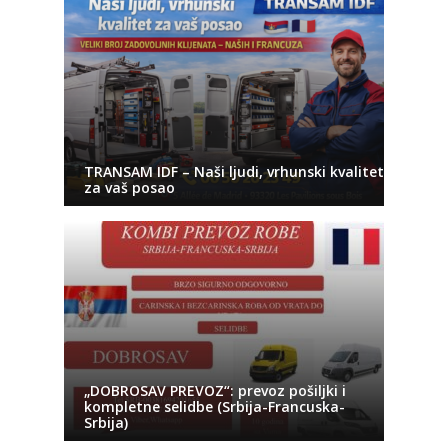
TRANSAM IDF – Naši ljudi, vrhunski kvalitet
za vaš posao
„DOBROSAV PREVOZ“: prevoz pošiljki i
kompletne selidbe (Srbija-Francuska-
Srbija)