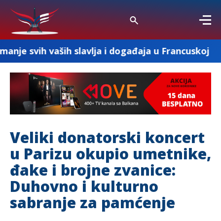
lja i događaja u Francuskoj
MD PRO ASSURA
Veliki donatorski koncert
u Parizu okupio umetnike,
đake i brojne zvanice:
Duhovno i kulturno
sabranje za pamćenje