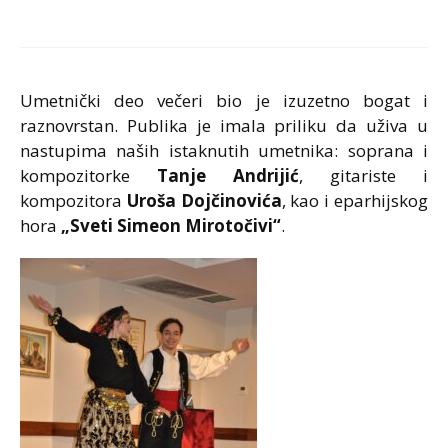
Umetnički deo večeri bio je izuzetno bogat i
raznovrstan. Publika je imala priliku da uživa u
nastupima naših istaknutih umetnika: soprana i
kompozitorke
Tanje Andrijić
, gitariste i
kompozitora
Uroša Dojčinovića
, kao i eparhijskog
hora
„Sveti Simeon Mirotočivi“
.