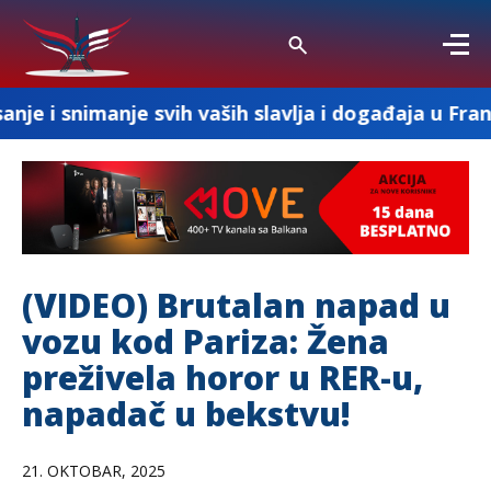
je svih vaših slavlja i događaja u Francuskoj
(VIDEO) Brutalan napad u
vozu kod Pariza: Žena
preživela horor u RER-u,
napadač u bekstvu!
21. OKTOBAR, 2025