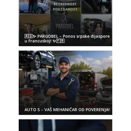
🇷🇸✨ PARGOBEL – Ponos srpske dijaspore
u Francuskoj! ✨🇫🇷
AUTO S – VAŠ MEHANIČAR OD POVERENJA!