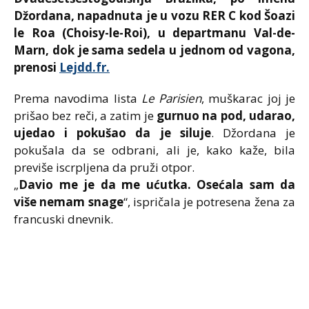
Džordana, napadnuta je u vozu RER C kod Šoazi
le Roa (Choisy-le-Roi), u departmanu Val-de-
Marn, dok je sama sedela u jednom od vagona,
prenosi
Lejdd.fr.
Prema navodima lista
Le Parisien
, muškarac joj je
prišao bez reči, a zatim je
gurnuo na pod, udarao,
ujedao i pokušao da je siluje
. Džordana je
pokušala da se odbrani, ali je, kako kaže, bila
previše iscrpljena da pruži otpor.
„
Davio me je da me ućutka. Osećala sam da
više nemam snage
“, ispričala je potresena žena za
francuski dnevnik.