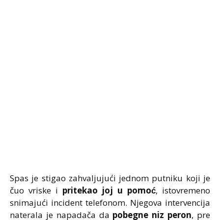
Spas je stigao zahvaljujući jednom putniku koji je
čuo vriske i
pritekao joj u pomoć
, istovremeno
snimajući incident telefonom. Njegova intervencija
naterala je napadača da
pobegne niz peron
, pre