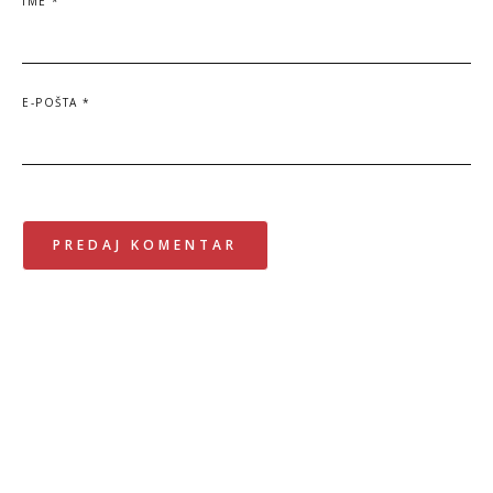
IME
*
E-POŠTA
*