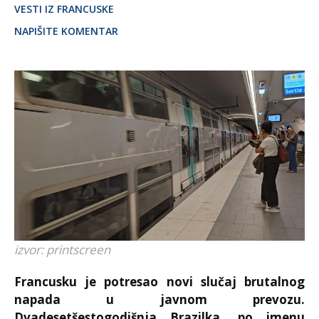
VESTI IZ FRANCUSKE
NAPIŠITE KOMENTAR
izvor: printscreen
Francusku je potresao novi slučaj brutalnog
napada u javnom prevozu.
Dvadesetšestogodišnja Brazilka, po imenu