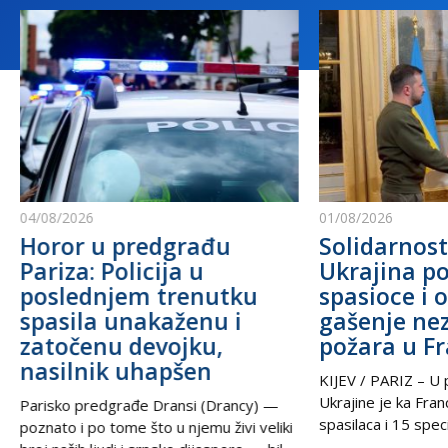
04/08/2026
01/08/2026
Horor u predgrađu
Solidarnost
Pariza: Policija u
Ukrajina po
poslednjem trenutku
spasioce i 
spasila unakaženu i
gašenje ne
zatočenu devojku,
požara u F
nasilnik uhapšen
KIJEV / PARIZ – U p
Ukrajine je ka Fra
Parisko predgrađe Dransi (Drancy) —
spasilaca i 15 speci
poznato i po tome što u njemu živi veliki
kako bi pomogli u g