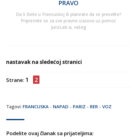
PRAVO
Da li živite u Francuskoj ili planirate da se preselite?
Pripremite se za sve pravne izazove uz pomoć
JurisLab-a, vašeg
nastavak na sledećoj stranici
1
2
Strane:
Tagovi:
FRANCUSKA
-
NAPAD
-
PARIZ
-
RER
-
VOZ
Podelite ovaj članak sa prijateljima: