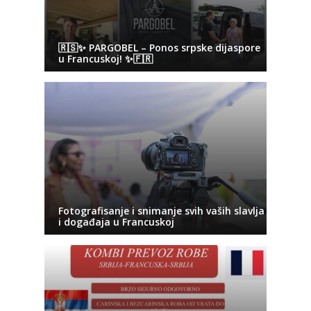
🇷🇸✨ PARGOBEL – Ponos srpske dijaspore
u Francuskoj! ✨🇫🇷
Fotografisanje i snimanje svih vaših slavlja
i događaja u Francuskoj