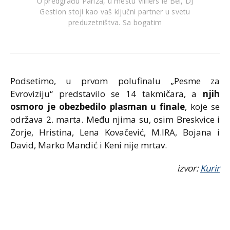
U predgrađu Pariza, u mestu Villiers le Bel, DJ
Gestion stoji kao vaš ključni partner u svetu
preduzetništva. Sa bogatim
Podsetimo, u prvom polufinalu „Pesme za
Evroviziju“ predstavilo se 14 takmičara, a
njih
osmoro je obezbedilo plasman u finale
, koje se
održava 2. marta. Među njima su, osim Breskvice i
Zorje, Hristina, Lena Kovačević, M.IRA, Bojana i
David, Marko Mandić i Keni nije mrtav.
izvor:
Kurir