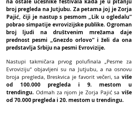
na ostale učesnike festivala kada
je u pitanju
broj pregleda na Jutjubu. Za petama joj je Zorja
Pajić, čiji je nastup s pesmom „Lik u ogledalu“
pobrao simpatije evrovizijske publike. Ogroman
broj ljudi na društvenim mrežama daje
prednost pesmi „Gnezdo orlovo“ i želi da ona
predstavlja Srbiju na pesmi Evrovizije.
Nastupi takmičara prvog polufinala „Pesme za
Evroviziju“ objavljeni su na Jutjubu, a na osnovu
broja pregleda, Breskvica je favorit večeri, sa
više
od 100.000 pregleda i 9. mestom u
trendingu.
Odmah za njom je Zorja Pajić sa
više
od 70.000 pregleda i 20. mestom u trendingu.