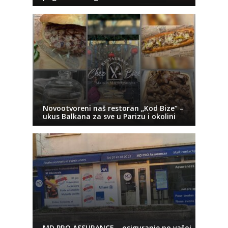
Novootvoreni naš restoran „Kod Bize“ –
ukus Balkana za sve u Parizu i okolini
MD PRO ASSURANCE – osiguranje po vašoj