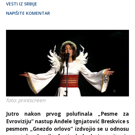
VESTI IZ SRBIJE
NAPIŠITE KOMENTAR
foto: printscreen
Jutro nakon prvog polufinala „Pesme za
Evroviziju“ nastup Anđele Ignjatović Breskvice s
pesmom „Gnezdo orlovo“ izdvojio se u odnosu