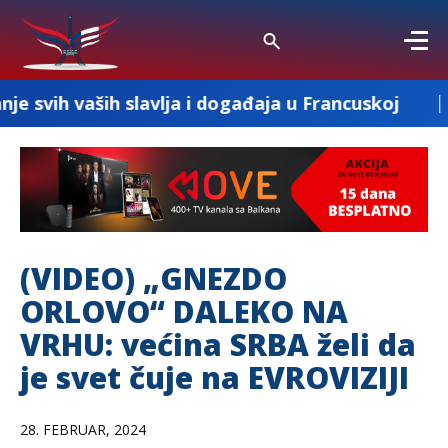
h slavlja i događaja u Francuskoj
KOMBI P
(VIDEO) „GNEZDO
ORLOVO“ DALEKO NA
VRHU: većina SRBA želi da
je svet čuje na EVROVIZIJI
28. FEBRUAR, 2024