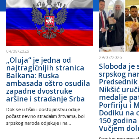
04/08/2026
29/07/2026
„Oluja“ je jedna od
Sloboda je 
najtragičnijih stranica
srpskog na
Balkana: Ruska
Predsednik
ambasada oštro osudila
Nikšić uru
zapadne dvostruke
medalje pa
aršine i stradanje Srba
Porfiriju i 
Dok se u tišini i dostojanstvu odaje
Dodiku na 
počast nevino stradalim žrtvama, bol
150 godina 
srpskog naroda odjekuje i na
Vučjem dol
međunarodnoj sceni, podsećajući svet
na nepravdu koja decenijama traži istinu
Srpstvo moramo d