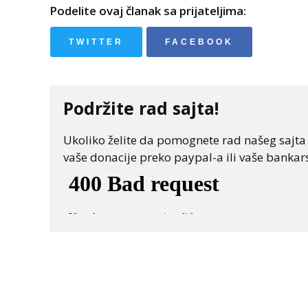
Podelite ovaj članak sa prijateljima:
TWITTER
FACEBOOK
Podržite rad sajta!
Ukoliko želite da pomognete rad našeg sajta "
vaše donacije preko paypal-a ili vaše bankars