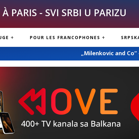
À PARIS - SVI SRBI U PARIZU
SKE
ASI
TOUS LES SERBES À
UGE
POUR LES FRANCOPHONES
SRPSK
PARIS
NE USLUGE
ARTICLES DE BLOG
„Milenkovic and Co“ – prevoz pokojnika
ISNE
ORMACIJE
CUISINE SERBE
SERVICES