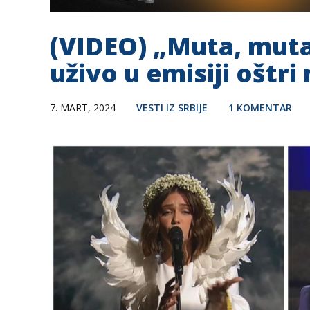
(VIDEO) „Muta, muta
uživo u emisiji oštr
7. MART, 2024
VESTI IZ SRBIJE
1 KOMENTAR