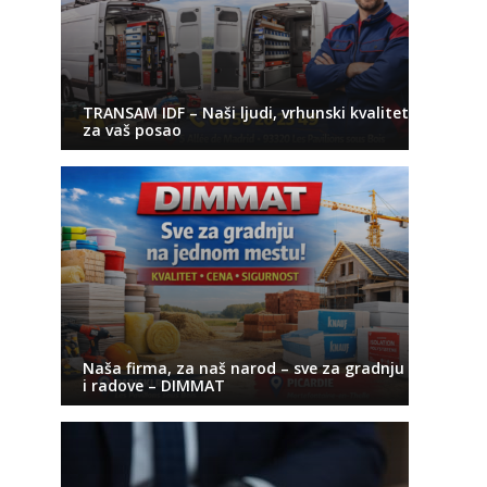
TRANSAM IDF – Naši ljudi, vrhunski kvalitet
za vaš posao
Naša firma, za naš narod – sve za gradnju
i radove – DIMMAT