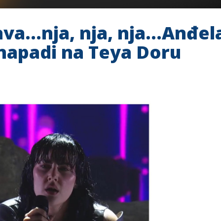
va…nja, nja, nja…Anđela 
i napadi na Teya Doru