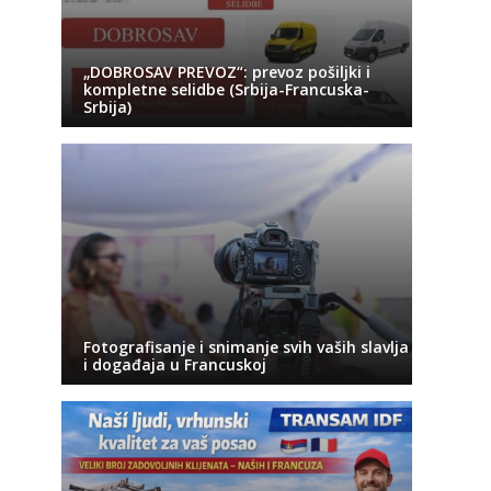
„DOBROSAV PREVOZ“: prevoz pošiljki i
kompletne selidbe (Srbija-Francuska-
Srbija)
Fotografisanje i snimanje svih vaših slavlja
i događaja u Francuskoj