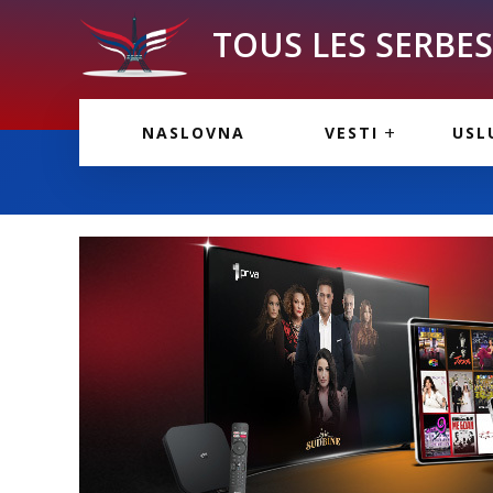
TOUS LES SERBES 
VESTI IZ FRANCU
OGL
NASLOVNA
VESTI
USL
VESTI IZ SRBIJE
VAŽ
VESTI IZ SVETA
KOR
INF