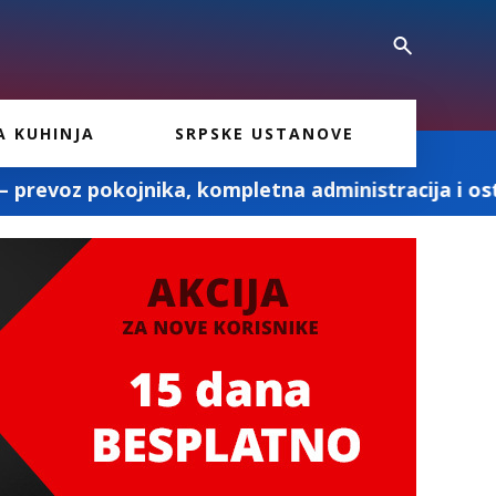
A KUHINJA
SRPSKE USTANOVE
, kompletna administracija i ostale pogrebne usl