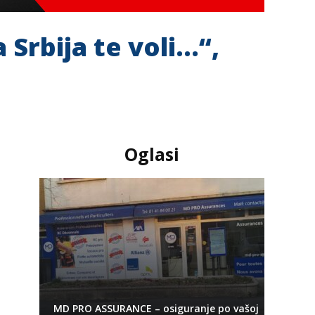
Srbija te voli…“,
Oglasi
MD PRO ASSURANCE – osiguranje po vašoj