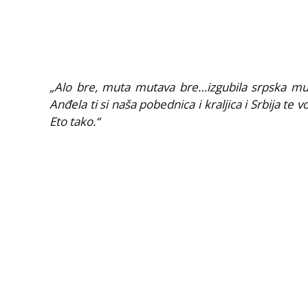
„Alo bre, muta mutava bre…izgubila srpska muz
Anđela ti si naša pobednica i kraljica i Srbija te vo
Eto tako.“