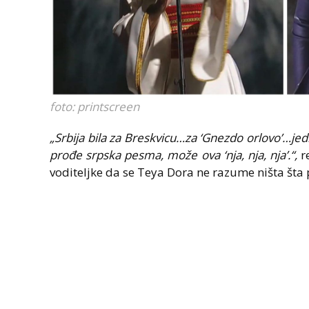
foto: printscreen
„Srbija bila za Breskvicu…za ‘Gnezdo orlovo’…
prođe srpska pesma, može ova ‘nja, nja, nja’.“,
r
voditeljke da se Teya Dora ne razume ništa šta p