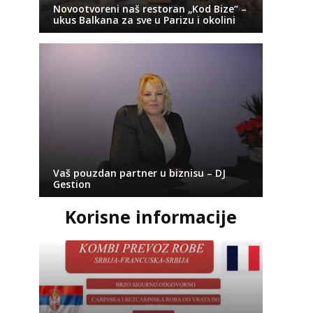
Novootvoreni naš restoran „Kod Bize“ –
ukus Balkana za sve u Parizu i okolini
Vaš pouzdan partner u biznisu – DJ
Gestion
Korisne informacije