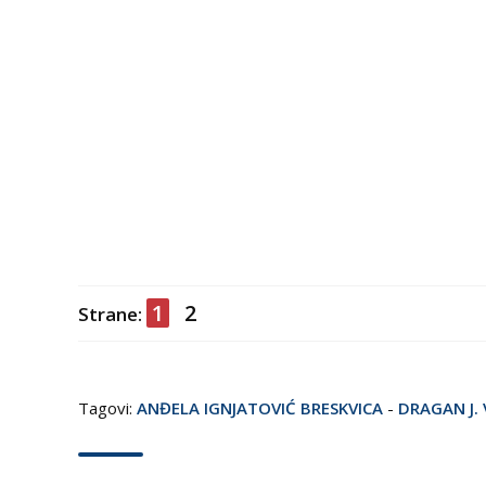
1
2
Strane:
Tagovi:
ANĐELA IGNJATOVIĆ BRESKVICA
-
DRAGAN J. 