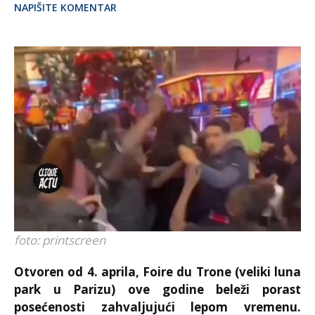
NAPIŠITE KOMENTAR
foto: printscreen
Otvoren od 4. aprila, Foire du Trone (veliki luna
park u Parizu) ove godine beleži porast
posećenosti zahvaljujući lepom vremenu.