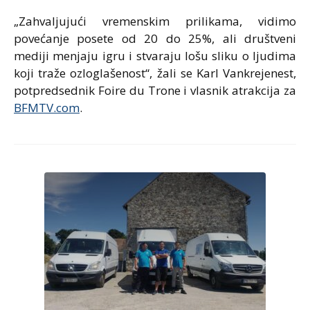
„Zahvaljujući vremenskim prilikama, vidimo
povećanje posete od 20 do 25%, ali društveni
mediji menjaju igru i stvaraju lošu sliku o ljudima
koji traže ozloglašenost“, žali se Karl Vankrejenest,
potpredsednik Foire du Trone i vlasnik atrakcija za
BFMTV.com
.