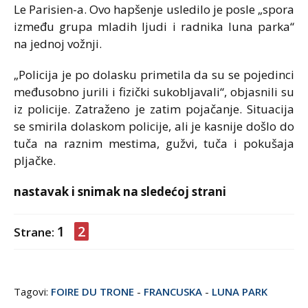
Le Parisien-a. Ovo hapšenje usledilo je posle „spora
između grupa mladih ljudi i radnika luna parka“
na jednoj vožnji.
„Policija je po dolasku primetila da su se pojedinci
međusobno jurili i fizički sukobljavali“, objasnili su
iz policije. Zatraženo je zatim pojačanje. Situacija
se smirila dolaskom policije, ali je kasnije došlo do
tuča na raznim mestima, gužvi, tuča i pokušaja
pljačke.
nastavak i snimak na sledećoj strani
1
2
Strane:
Tagovi:
FOIRE DU TRONE
-
FRANCUSKA
-
LUNA PARK