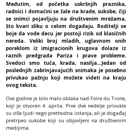
Međutim, od početka uskršnjih praznika,
radnici i domaćini se žale na krađe, sukobe, čiji
se snimci pojavljuju na društvenim mrežama,
što kvari sliku o celom događaju. Roditelji se
boje da vode decu jer postoji rizik od klasičnih
nereda. Veliki broj mladih, uglavnom onih
poreklom iz imigracionih krugova dolaze iz
raznih predgrađa Pariza i prave probleme.
Svedoci smo tuča, krađa, nasilja…Jedan od
poslednjih zabrinjavajućih snimaka je posebno
privukao pažnju koji možete videti na kraju
ovog teksta.
Ove godine je bilo malo oblaka nad Foire du Trone,
koji je otvoren 4. aprila. Prve dve nedelje privukle
su više ljudi nego prethodna izdanja, ali je događaj
pretrpeo sukobe koji su objavljeni na društvenim
medijima.