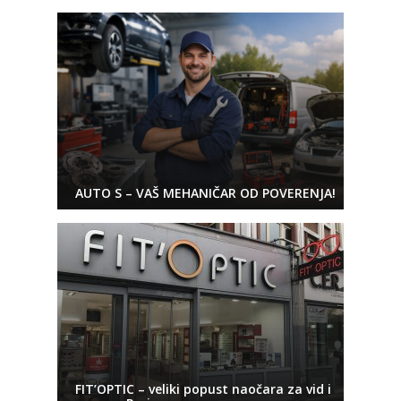
AUTO S – VAŠ MEHANIČAR OD POVERENJA!
FIT’OPTIC – veliki popust naočara za vid i