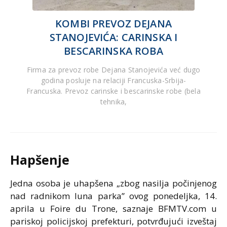
KOMBI PREVOZ DEJANA
STANOJEVIĆA: CARINSKA I
BESCARINSKA ROBA
Firma za prevoz robe Dejana Stanojevića već dugo
godina posluje na relaciji Francuska-Srbija-
Francuska. Prevoz carinske i bescarinske robe (bela
tehnika,
Hapšenje
Jedna osoba je uhapšena „zbog nasilja počinjenog
nad radnikom luna parka” ovog ponedeljka, 14.
aprila u Foire du Trone, saznaje BFMTV.com u
pariskoj policijskoj prefekturi, potvrđujući izveštaj