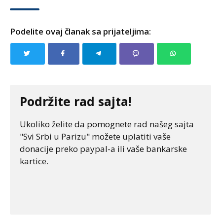
Podelite ovaj članak sa prijateljima:
Podržite rad sajta!
Ukoliko želite da pomognete rad našeg sajta
"Svi Srbi u Parizu" možete uplatiti vaše
donacije preko paypal-a ili vaše bankarske
kartice.