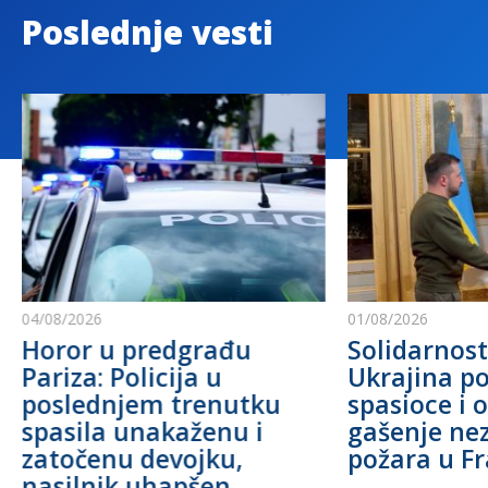
Poslednje vesti
04/08/2026
01/08/2026
Horor u predgrađu
Solidarnost
Pariza: Policija u
Ukrajina po
poslednjem trenutku
spasioce i 
spasila unakaženu i
gašenje ne
zatočenu devojku,
požara u F
nasilnik uhapšen