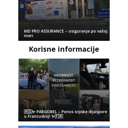
MD PRO ASSURANCE – osiguranje po vašoj
meri
Korisne informacije
🇷🇸✨ PARGOBEL – Ponos srpske dijaspore
u Francuskoj! ✨🇫🇷