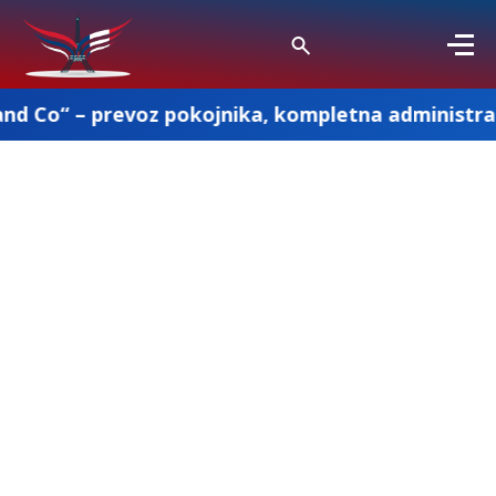
evoz pokojnika, kompletna administracija i ostal