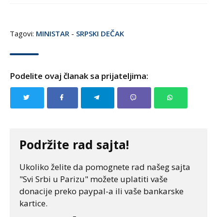
Tagovi:
MINISTAR
-
SRPSKI DEČAK
Podelite ovaj članak sa prijateljima:
Podržite rad sajta!
Ukoliko želite da pomognete rad našeg sajta
"Svi Srbi u Parizu" možete uplatiti vaše
donacije preko paypal-a ili vaše bankarske
kartice.