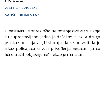
9. JUN, 2020
VESTI IZ FRANCUSKE
NAPIŠITE KOMENTAR
U nastavku je obrazložio da postoje dve verzije koje
su suprostavljene. Jedna je dečakov iskaz, a druga
je iskaz policajaca. „U slučaju da se potvrdi da je
iskaz policajaca u vezi privođenja netačan, ja ću
lično tražiti objašnjenje“, rekao je ministar.