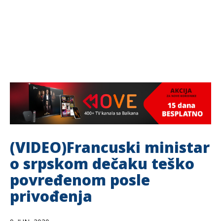
(VIDEO)Francuski ministar
o srpskom dečaku teško
povređenom posle
privođenja