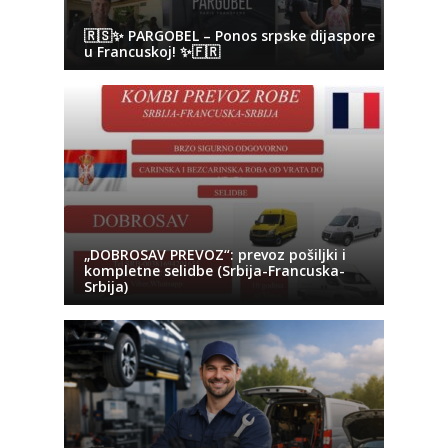
🇷🇸✨ PARGOBEL – Ponos srpske dijaspore
u Francuskoj! ✨🇫🇷
„DOBROSAV PREVOZ“: prevoz pošiljki i
kompletne selidbe (Srbija-Francuska-
Srbija)