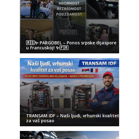
🇷🇸✨ PARGOBEL – Ponos srpske dijaspore
u Francuskoj! ✨🇫🇷
TRANSAM IDF – Naši ljudi, vrhunski kvalitet
za vaš posao