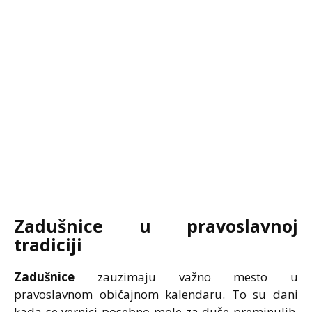
Zadušnice u pravoslavnoj
tradiciji
Zadušnice
zauzimaju važno mesto u
pravoslavnom običajnom kalendaru. To su dani
kada se vernici posebno mole za duše preminulih,