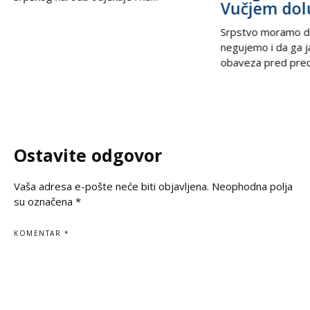
Vučjem dol
međunarodnoj sceni, podsećajući svet
na nepravdu koja decenijama traži istinu
Srpstvo moramo d
i pravdu. U trenucima kada se prisećamo
negujemo i da ga 
golgote krajiških Srba, iz Beograda stiže
obaveza pred prec
snažan glas solidarnosti – Ambasada
potomcima. U vrem
Ruske Federacije poručila je da zločin ne
često prekraja, a i
sme biti zaboravljen,
pitanje, naša je du
jasno kažemo: srps
korene, svoju veru
Ostavite odgovor
svoju istinu. Na
Vaša adresa e-pošte neće biti objavljena.
Neophodna polja
su označena
*
KOMENTAR
*