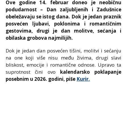
Ove godine 14. februar doneo je neobičnu
podudarnost – Dan zaljubljenih i Zadušnice
obeležavaju se istog dana. Dok je jedan praznik
posvećen ljubavi, poklonima i romantičnim
gestovima, drugi je dan molitve, sećanja i
obilaska grobova najmilijih.
Dok je jedan dan posvećen tišini, molitvi i sećanju
na one koji više nisu među živima, drugi slavi
bliskost, emocije i romantične odnose. Upravo ta
suprotnost čini ovo
kalendarsko poklapanje
posebnim u 2026. godini, piše
Kurir.