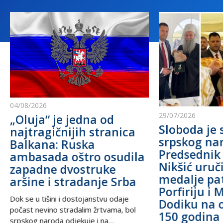
04/08/2026
29/07/2026
„Oluja“ je jedna od
Sloboda je 
najtragičnijih stranica
srpskog na
Balkana: Ruska
Predsednik
ambasada oštro osudila
Nikšić uru
zapadne dvostruke
medalje pa
aršine i stradanje Srba
Porfiriju i 
Dok se u tišini i dostojanstvu odaje
Dodiku na 
počast nevino stradalim žrtvama, bol
150 godina 
srpskog naroda odjekuje i na