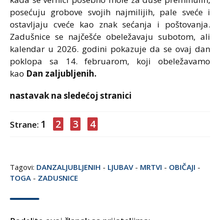
posećuju grobove svojih najmilijih, pale sveće i
ostavljaju cveće kao znak sećanja i poštovanja.
Zadušnice se najčešće obeležavaju subotom, ali
kalendar u 2026. godini pokazuje da se ovaj dan
poklopa sa 14. februarom, koji obeležavamo
kao
Dan zaljubljenih.
nastavak na sledećoj stranici
1
2
3
4
Strane:
Tagovi:
DANZALJUBLJENIH
-
LJUBAV
-
MRTVI
-
OBIČAJI
-
TOGA
-
ZADUSNICE