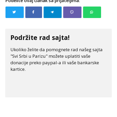
Podelite ovaj članak sa prijateljima:
Podržite rad sajta!
Ukoliko želite da pomognete rad našeg sajta
"Svi Srbi u Parizu" možete uplatiti vaše
donacije preko paypal-a ili vaše bankarske
kartice.