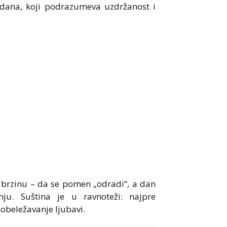
 dana, koji podrazumeva uzdržanost i
 brzinu – da se pomen „odradi“, a dan
u. Suština je u ravnoteži: najpre
 obeležavanje ljubavi.