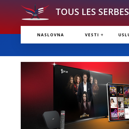
TOUS LES SERBES 
VESTI IZ FRANCU
OGL
NASLOVNA
VESTI
USL
VESTI IZ SRBIJE
VAŽ
VESTI IZ SVETA
KOR
INF