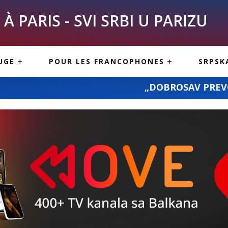
À PARIS - SVI SRBI U PARIZU
SKE
ASI
TOUS LES SERBES À
UGE
POUR LES FRANCOPHONES
SRPSK
PARIS
NE USLUGE
ARTICLES DE BLOG
„DOBROSAV PREVOZ“: prevoz pošiljki i
ISNE
ORMACIJE
CUISINE SERBE
SERVICES