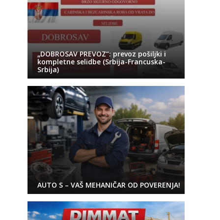
„DOBROSAV PREVOZ“: prevoz pošiljki i
kompletne selidbe (Srbija-Francuska-
Srbija)
AUTO S – VAŠ MEHANIČAR OD POVERENJA!