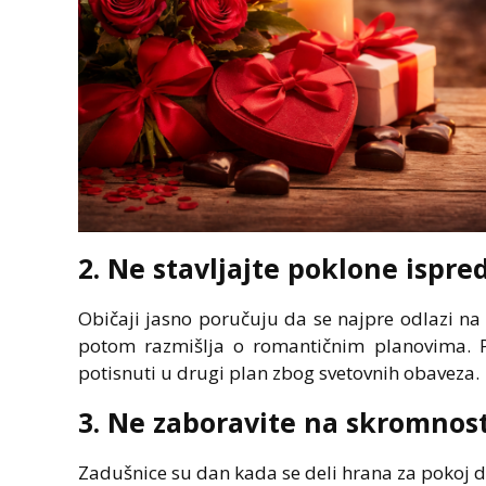
2. Ne stavljajte poklone ispr
Običaji jasno poručuju da se najpre odlazi na 
potom razmišlja o romantičnim planovima. P
potisnuti u drugi plan zbog svetovnih obaveza.
3. Ne zaboravite na skromnos
Zadušnice su dan kada se deli hrana za pokoj d