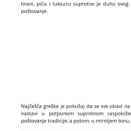
hrani, piću i luksuzu suprotno je duhu ovog
poštovanje.
Najčešća greška je pokušaj da se sve obavi na
nastavi u potpunom suprotnom raspoloženj
poštovanje tradicije, a potom, u mirnijem tonu,