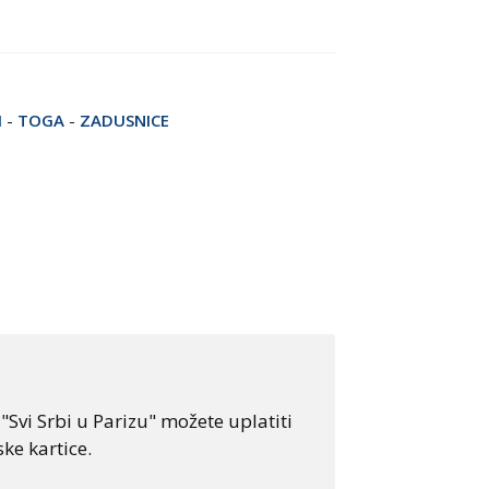
I
-
TOGA
-
ZADUSNICE
Svi Srbi u Parizu" možete uplatiti
ke kartice.