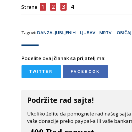
1
2
3
4
Strane:
Tagovi:
DANZALJUBLJENIH
-
LJUBAV
-
MRTVI
-
OBIČAJ
Podelite ovaj članak sa prijateljima:
TWITTER
FACEBOOK
Podržite rad sajta!
Ukoliko želite da pomognete rad našeg sajta "
vaše donacije preko paypal-a ili vaše bankars