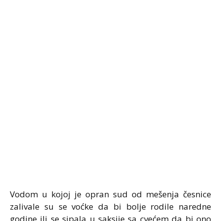
Vodom u kojoj je opran sud od mešenja česnice
zalivale su se voćke da bi bolje rodile naredne
godine ili se sipala u saksije sa cvećem da bi ono