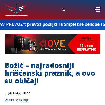
evoz pošiljki i kompletne selidbe (Srbija-Francus
Božić – najradosniji
hrišćanski praznik, a ovo
su običaji
6. JANUAR, 2022
VESTI IZ SRBIJE