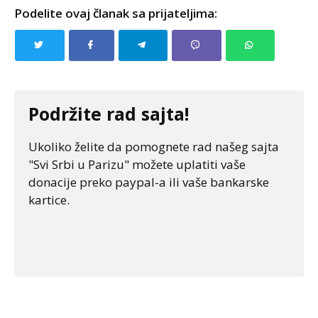
Podelite ovaj članak sa prijateljima:
Podržite rad sajta!
Ukoliko želite da pomognete rad našeg sajta
"Svi Srbi u Parizu" možete uplatiti vaše
donacije preko paypal-a ili vaše bankarske
kartice.