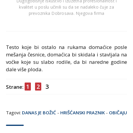
Dugogodišnje iskustvo i izuzetna profesionalnost i
kvalitet u poslu učinili su da se nadaleko čuje za
prevoznika Dobrosava. Njegova firma
Testo koje bi ostalo na rukama domaćice posle
mešanja česnice, domaćica bi skidala i stavljala na
voćke koje su slabo rodile, da bi naredne godine
dale više ploda.
1
2
3
Strane:
Tagovi:
DANAS JE BOŽIĆ
-
HRIŠĆANSKI PRAZNIK
-
OBIČAJU