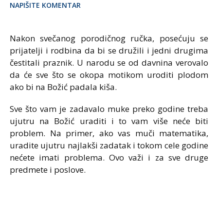
NAPIŠITE KOMENTAR
Na­kon sve­ča­nog po­ro­di­č­nog ru­č­ka, po­se­ću­ju se
pri­ja­te­lji i ro­d­bi­na da bi se dru­ži­li i jed­ni dru­gi­ma
če­sti­ta­li pra­znik. U na­ro­du se od dav­ni­na ve­ro­va­lo
da će sve što se oko­pa mo­ti­kom uro­di­ti plo­dom
ako bi na Bo­žić pa­da­la ki­ša.
Sve što vam je zadavalo muke preko godine treba
ujutru na Božić uraditi i to vam više neće biti
problem. Na primer, ako vas muči matematika,
uradite ujutru najlakši zadatak i tokom cele godine
nećete imati problema. Ovo važi i za sve druge
predmete i poslove.