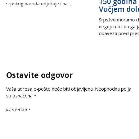
150 godina 
srpskog naroda odjekuje i na
Vučjem dol
međunarodnoj sceni, podsećajući svet
na nepravdu koja decenijama traži istinu
Srpstvo moramo d
i pravdu. U trenucima kada se prisećamo
negujemo i da ga 
golgote krajiških Srba, iz Beograda stiže
obaveza pred prec
snažan glas solidarnosti – Ambasada
potomcima. U vrem
Ruske Federacije poručila je da zločin ne
često prekraja, a i
sme biti zaboravljen,
pitanje, naša je du
jasno kažemo: srps
korene, svoju veru
Ostavite odgovor
svoju istinu. Na
Vaša adresa e-pošte neće biti objavljena.
Neophodna polja
su označena
*
KOMENTAR
*