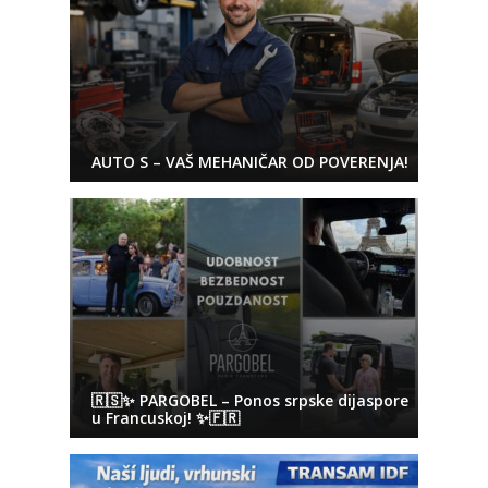
AUTO S – VAŠ MEHANIČAR OD POVERENJA!
🇷🇸✨ PARGOBEL – Ponos srpske dijaspore
u Francuskoj! ✨🇫🇷