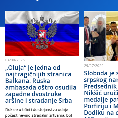
04/08/2026
29/07/2026
„Oluja“ je jedna od
Sloboda je 
najtragičnijih stranica
srpskog na
Balkana: Ruska
Predsednik
ambasada oštro osudila
Nikšić uru
zapadne dvostruke
medalje pa
aršine i stradanje Srba
Porfiriju i 
Dok se u tišini i dostojanstvu odaje
Dodiku na 
počast nevino stradalim žrtvama, bol