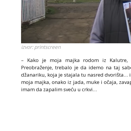
izvor: printscreen
– Kako je moja majka rodom iz Kalutre, t
Preobraženje, trebalo je da idemo na taj sab
džanariku, koja je stajala tu nasred dvorišta…
moja majka, onako iz jada, muke i očaja, zava
imam da zapalim sveću u crkvi…