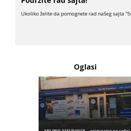
Podržite rad sajta!
Ukoliko želite da pomognete rad našeg sajta "Sv
Oglasi
MD PRO ASSURANCE – osiguranje po vašoj