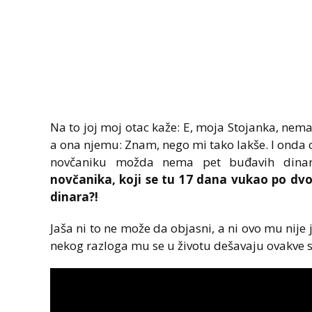
Na to joj moj otac kaže: E, moja Stojanka, nema
a ona njemu: Znam, nego mi tako lakše. I onda 
novčaniku možda nema pet buđavih dina
novčanika, koji se tu 17 dana vukao po dvo
dinara?!
Jaša ni to ne može da objasni, a ni ovo mu nije 
nekog razloga mu se u životu dešavaju ovakve s