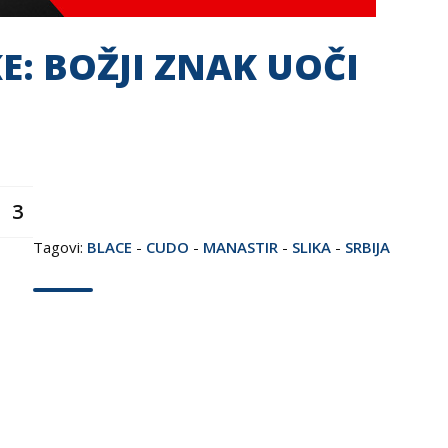
E: BOŽJI ZNAK UOČI
3
Tagovi:
BLACE
-
CUDO
-
MANASTIR
-
SLIKA
-
SRBIJA