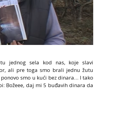
u jednog sela kod nas, koje slavi
or, ali pre toga smo brali jednu žutu
 i ponovo smo u kući bez dinara… I tako
pi: Božeee, daj mi 5 buđavih dinara da