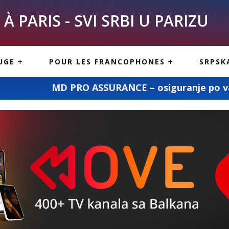
À PARIS - SVI SRBI U PARIZU
SKE
ASI
TOUS LES SERBES À
UGE
POUR LES FRANCOPHONES
SRPSK
PARIS
NE USLUGE
ARTICLES DE BLOG
PRO ASSURANCE – osiguranje po vašoj meri
ISNE
ORMACIJE
CUISINE SERBE
SERVICES