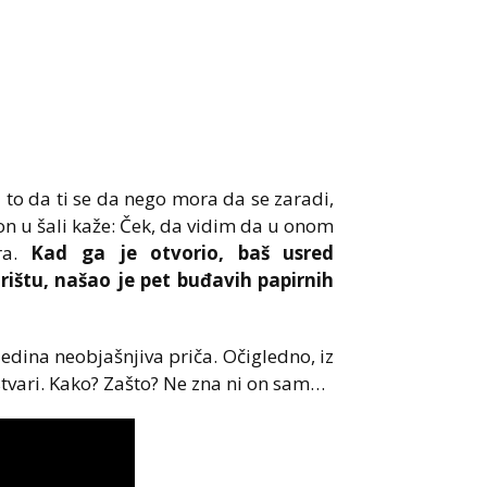
 to da ti se da nego mora da se zaradi,
on u šali kaže: Ček, da vidim da u onom
ra.
Kad ga je otvorio, baš usred
rištu, našao je pet buđavih papirnih
jedina neobjašnjiva priča. Očigledno, iz
tvari. Kako? Zašto? Ne zna ni on sam…