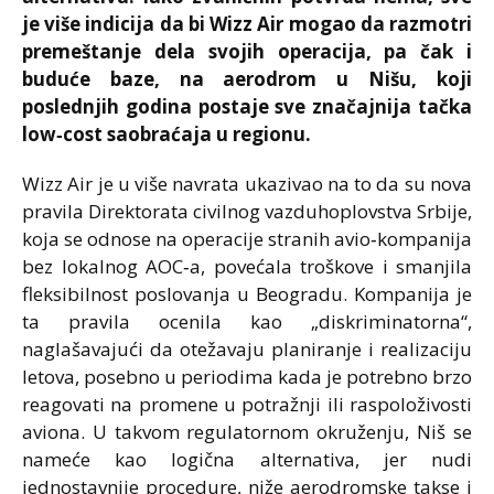
je više indicija da bi Wizz Air mogao da razmotri
premeštanje dela svojih operacija, pa čak i
buduće baze, na aerodrom u Nišu, koji
poslednjih godina postaje sve značajnija tačka
low‑cost saobraćaja u regionu.
Wizz Air je u više navrata ukazivao na to da su nova
pravila Direktorata civilnog vazduhoplovstva Srbije,
koja se odnose na operacije stranih avio‑kompanija
bez lokalnog AOC‑a, povećala troškove i smanjila
fleksibilnost poslovanja u Beogradu. Kompanija je
ta pravila ocenila kao „diskriminatorna“,
naglašavajući da otežavaju planiranje i realizaciju
letova, posebno u periodima kada je potrebno brzo
reagovati na promene u potražnji ili raspoloživosti
aviona. U takvom regulatornom okruženju, Niš se
nameće kao logična alternativa, jer nudi
jednostavnije procedure, niže aerodromske takse i