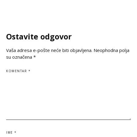
potomcima. U vrem
Ruske Federacije poručila je da zločin ne
često prekraja, a i
sme biti zaboravljen,
pitanje, naša je du
jasno kažemo: srps
korene, svoju veru
Ostavite odgovor
svoju istinu. Na
Vaša adresa e-pošte neće biti objavljena.
Neophodna polja
su označena
*
KOMENTAR
*
IME
*