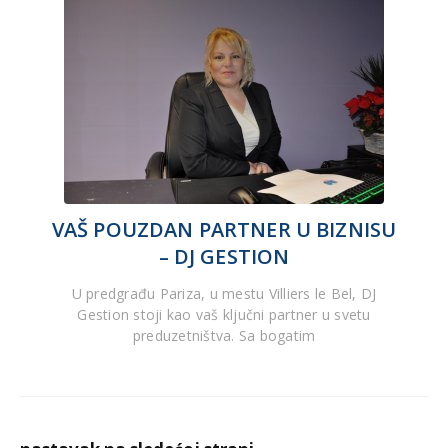
VAŠ POUZDAN PARTNER U BIZNISU
– DJ GESTION
U predgrađu Pariza, u mestu Villiers le Bel, DJ
Gestion stoji kao vaš ključni partner u svetu
preduzetništva. Sa bogatim