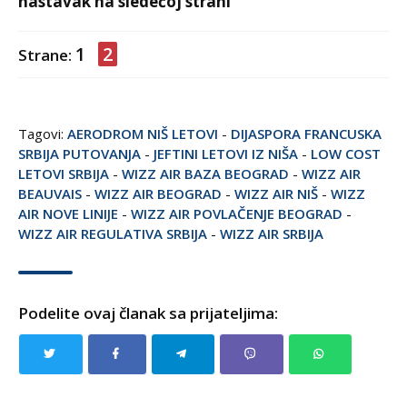
nastavak na sledećoj strani
1
2
Strane:
Tagovi:
AERODROM NIŠ LETOVI
-
DIJASPORA FRANCUSKA
SRBIJA PUTOVANJA
-
JEFTINI LETOVI IZ NIŠA
-
LOW COST
LETOVI SRBIJA
-
WIZZ AIR BAZA BEOGRAD
-
WIZZ AIR
BEAUVAIS
-
WIZZ AIR BEOGRAD
-
WIZZ AIR NIŠ
-
WIZZ
AIR NOVE LINIJE
-
WIZZ AIR POVLAČENJE BEOGRAD
-
WIZZ AIR REGULATIVA SRBIJA
-
WIZZ AIR SRBIJA
Podelite ovaj članak sa prijateljima: