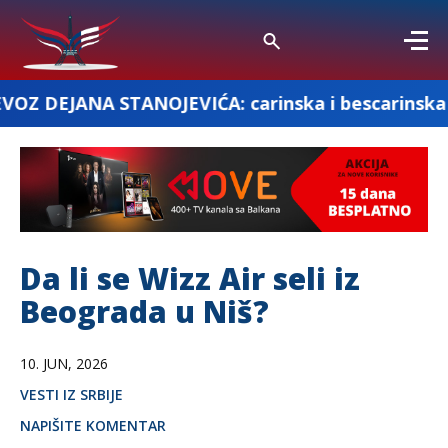
TANOJEVIĆA: carinska i bescarinska roba
Da li se Wizz Air seli iz
Beograda u Niš?
10. JUN, 2026
VESTI IZ SRBIJE
NAPIŠITE KOMENTAR