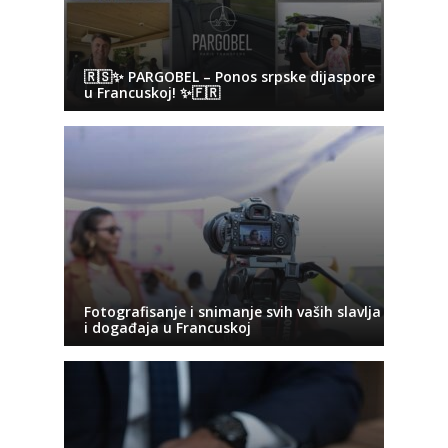
🇷🇸✨ PARGOBEL – Ponos srpske dijaspore
u Francuskoj! ✨🇫🇷
Fotografisanje i snimanje svih vaših slavlja
i događaja u Francuskoj