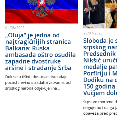
04/08/2026
29/07/2026
„Oluja“ je jedna od
Sloboda je 
najtragičnijih stranica
srpskog na
Balkana: Ruska
Predsednik
ambasada oštro osudila
Nikšić uru
zapadne dvostruke
medalje pa
aršine i stradanje Srba
Porfiriju i 
Dok se u tišini i dostojanstvu odaje
Dodiku na 
počast nevino stradalim žrtvama, bol
150 godina 
srpskog naroda odjekuje i na
Vučjem dol
međunarodnoj sceni, podsećajući svet
na nepravdu koja decenijama traži istinu
Srpstvo moramo d
i pravdu. U trenucima kada se prisećamo
negujemo i da ga 
golgote krajiških Srba, iz Beograda stiže
obaveza pred prec
snažan glas solidarnosti – Ambasada