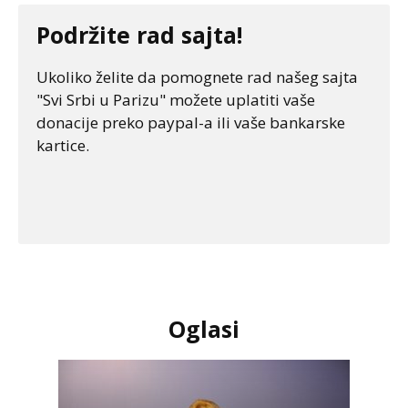
Podržite rad sajta!
Ukoliko želite da pomognete rad našeg sajta
"Svi Srbi u Parizu" možete uplatiti vaše
donacije preko paypal-a ili vaše bankarske
kartice.
Oglasi