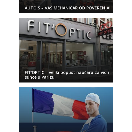
AUTO S – VAŠ MEHANIČAR OD POVERENJA!
FIT’OPTIC – veliki popust naočara za vid i
sunce u Parizu