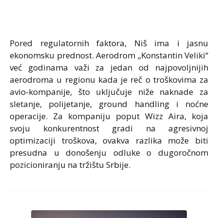
Pored regulatornih faktora, Niš ima i jasnu
ekonomsku prednost. Aerodrom „Konstantin Veliki“
već godinama važi za jedan od najpovoljnijih
aerodroma u regionu kada je reč o troškovima za
avio‑kompanije, što uključuje niže naknade za
sletanje, polijetanje, ground handling i noćne
operacije. Za kompaniju poput Wizz Aira, koja
svoju konkurentnost gradi na agresivnoj
optimizaciji troškova, ovakva razlika može biti
presudna u donošenju odluke o dugoročnom
pozicioniranju na tržištu Srbije.