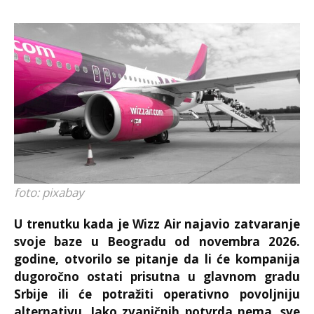
foto: pixabay
U trenutku kada je Wizz Air najavio zatvaranje
svoje baze u Beogradu od novembra 2026.
godine, otvorilo se pitanje da li će kompanija
dugoročno ostati prisutna u glavnom gradu
Srbije ili će potražiti operativno povoljniju
alternativu. Iako zvaničnih potvrda nema, sve