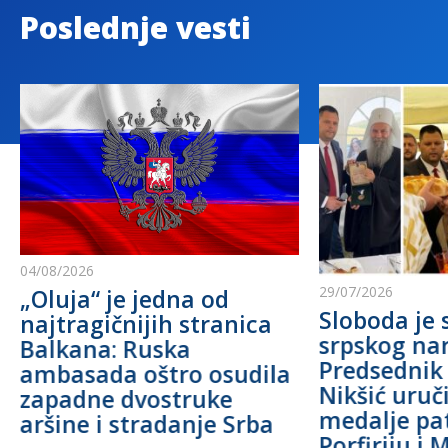
Poslednje vesti
04/08/2026
29/07/2026
„Oluja“ je jedna od
Sloboda je 
najtragičnijih stranica
srpskog na
Balkana: Ruska
Predsednik
ambasada oštro osudila
Nikšić uru
zapadne dvostruke
medalje pa
aršine i stradanje Srba
Porfiriju i 