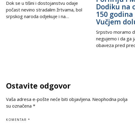
Dok se u tišini i dostojanstvu odaje
Dodiku na 
počast nevino stradalim žrtvama, bol
150 godina 
srpskog naroda odjekuje i na
Vučjem dol
međunarodnoj sceni, podsećajući svet
na nepravdu koja decenijama traži istinu
Srpstvo moramo d
i pravdu. U trenucima kada se prisećamo
negujemo i da ga 
golgote krajiških Srba, iz Beograda stiže
obaveza pred prec
snažan glas solidarnosti – Ambasada
potomcima. U vrem
Ruske Federacije poručila je da zločin ne
često prekraja, a i
sme biti zaboravljen,
pitanje, naša je du
jasno kažemo: srps
korene, svoju veru
Ostavite odgovor
svoju istinu. Na
Vaša adresa e-pošte neće biti objavljena.
Neophodna polja
su označena
*
KOMENTAR
*