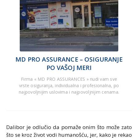
MD PRO ASSURANCE – OSIGURANJE
PO VAŠOJ MERI
Firma « MD PRO ASSURANCES » nudi vam sve
vrste osiguranja, individualna i profesionalna, po
najpovoljnijim uslovima i najpovoljnijim cenama.
Dalibor je odlučio da pomaže onim što može zato
što se kroz život vodi humanošću, jer, kako je rekao