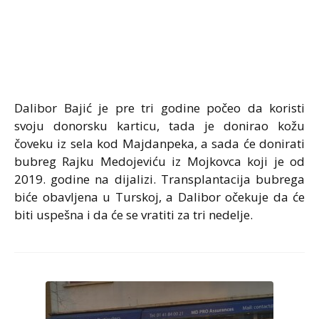
Dalibor Bajić je pre tri godine počeo da koristi
svoju donorsku karticu, tada je donirao kožu
čoveku iz sela kod Majdanpeka, a sada će donirati
bubreg Rajku Medojeviću iz Mojkovca koji je od
2019. godine na dijalizi. Transplantacija bubrega
biće obavljena u Turskoj, a Dalibor očekuje da će
biti uspešna i da će se vratiti za tri nedelje.