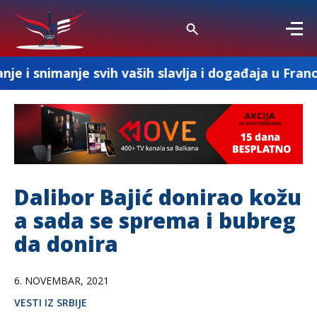
e svih vaših slavlja i događaja u Francuskoj
Dalibor Bajić donirao kožu
a sada se sprema i bubreg
da donira
6. NOVEMBAR, 2021
VESTI IZ SRBIJE