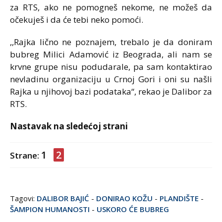
za RTS, ako ne pomogneš nekome, ne možeš da
očekuješ i da će tebi neko pomoći.
,,Rajka lično ne poznajem, trebalo je da doniram
bubreg Milici Adamović iz Beograda, ali nam se
krvne grupe nisu podudarale, pa sam kontaktirao
nevladinu organizaciju u Crnoj Gori i oni su našli
Rajka u njihovoj bazi podataka“, rekao je Dalibor za
RTS.
Nastavak na sledećoj strani
1
2
Strane:
Tagovi:
DALIBOR BAJIĆ
-
DONIRAO KOŽU
-
PLANDIŠTE
-
ŠAMPION HUMANOSTI
-
USKORO ĆE BUBREG