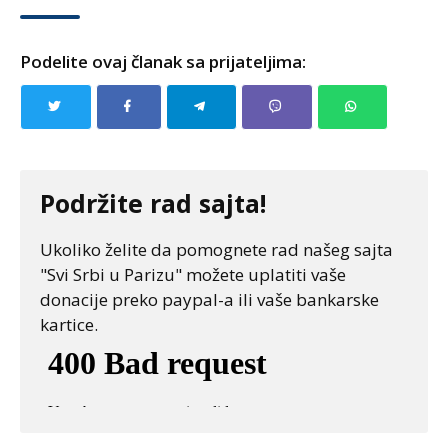
Podelite ovaj članak sa prijateljima:
Podržite rad sajta!
Ukoliko želite da pomognete rad našeg sajta
"Svi Srbi u Parizu" možete uplatiti vaše
donacije preko paypal-a ili vaše bankarske
kartice.