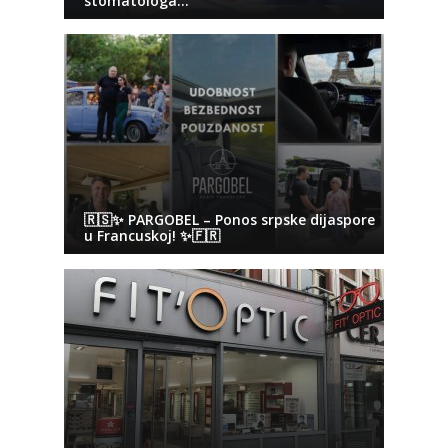
stomatologa…
🇷🇸✨ PARGOBEL – Ponos srpske dijaspore
u Francuskoj! ✨🇫🇷