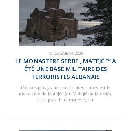
13. DECEMBAR, 2020
LE MONASTÈRE SERBE „MATEJČE“ A
ÉTÉ UNE BASE MILITAIRE DES
TERRORISTES ALBANAIS
L’un des plus grands sanctuaires serbes est le
monastère de Matejče (ou Matejić ou Matejič),
situé près de Kumanovo, sur