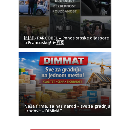
🇷🇸✨ PARGOBEL – Ponos srpske dijaspore
u Francuskoj! ✨🇫🇷
Naša firma, za naš narod – sve za gradnju
i radove – DIMMAT