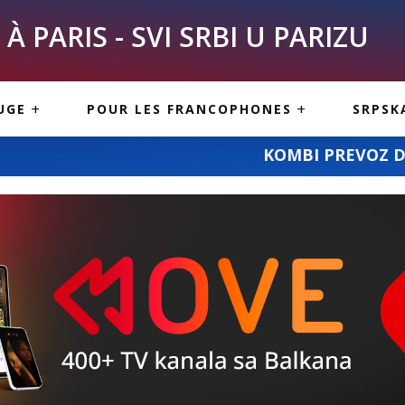
À PARIS - SVI SRBI U PARIZU
SKE
ASI
TOUS LES SERBES À
UGE
POUR LES FRANCOPHONES
SRPSK
PARIS
NE USLUGE
ARTICLES DE BLOG
KOMBI PREVOZ DEJANA STANOJEVIĆA:
ISNE
ORMACIJE
CUISINE SERBE
SERVICES