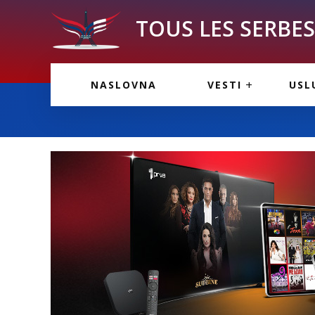
TOUS LES SERBES 
VESTI IZ FRANCU
OGL
NASLOVNA
VESTI
USL
VESTI IZ SRBIJE
VAŽ
VESTI IZ SVETA
KOR
INF