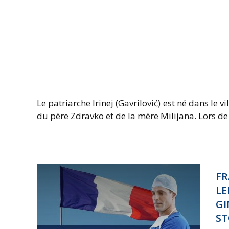
Le patriarche Irinej (Gavrilović) est né dans le 
du père Zdravko et de la mère Milijana. Lors de
FR
LE
GI
S