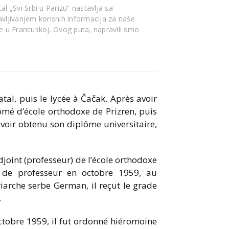
al „Svi Srbi u Parizu“ nastavlja sa
avljivanjem korisnih informacija za naše
de u Francuskoj. Ovog puta, napravili smo
u
atal, puis le lycée à Čačak. Après avoir
plômé d’école orthodoxe de Prizren, puis
avoir obtenu son diplôme universitaire,
djoint (professeur) de l’école orthodoxe
s de professeur en octobre 1959, au
iarche serbe German, il reçut le grade
.
ctobre 1959, il fut ordonné hiéromoine