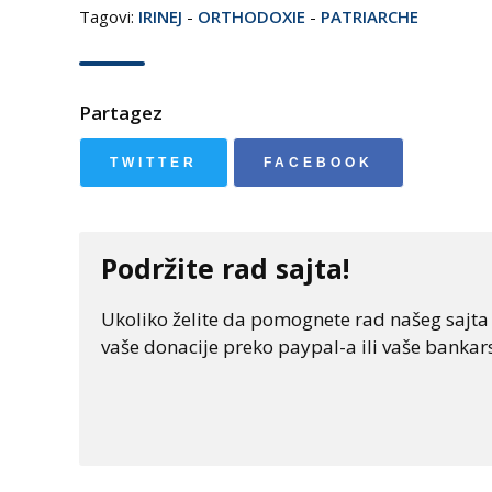
Tagovi:
IRINEJ
-
ORTHODOXIE
-
PATRIARCHE
Partagez
TWITTER
FACEBOOK
Podržite rad sajta!
Ukoliko želite da pomognete rad našeg sajta "
vaše donacije preko paypal-a ili vaše bankars