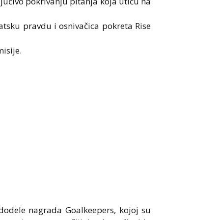
jučivo pokrivanju pitanja koja utiču na
atsku pravdu i osnivačica pokreta Rise
isije.
 dodele nagrada Goalkeepers, kojoj su