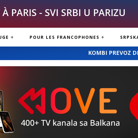
À PARIS - SVI SRBI U PARIZU
SKE
ASI
TOUS LES SERBES À
UGE
POUR LES FRANCOPHONES
SRPSK
PARIS
NE USLUGE
ARTICLES DE BLOG
KOMBI PREVOZ DEJANA STANOJEVIĆA: ca
ISNE
ORMACIJE
CUISINE SERBE
SERVICES