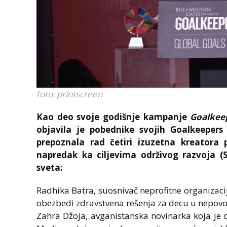
foto: printscreen
Kao deo svoje godišnje kampanje
Goalkee
objavila je pobednike svojih Goalkeepers
prepoznala rad četiri izuzetna kreatora
napredak ka ciljevima održivog razvoja (
sveta:
Radhika Batra, suosnivač neprofitne organizacije
obezbedi zdravstvena rešenja za decu u nepovol
Zahra Džoja, avganistanska novinarka koja je 