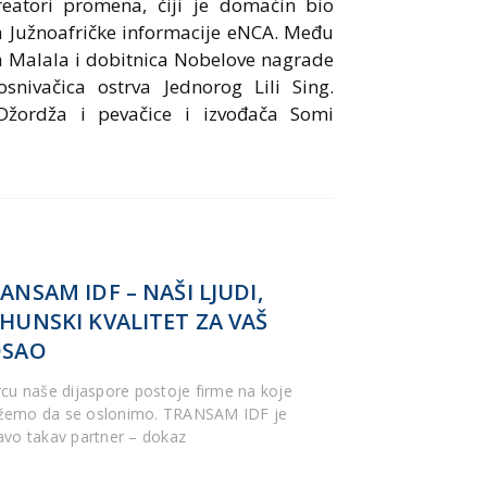
 kreatori promena, čiji je domaćin bio
 Južnoafričke informacije eNCA. Među
a Malala i dobitnica Nobelove nagrade
snivačica ostrva Jednorog Lili Sing.
 Džordža i pevačice i izvođača Somi
ANSAM IDF – NAŠI LJUDI,
HUNSKI KVALITET ZA VAŠ
OSAO
rcu naše dijaspore postoje firme na koje
emo da se oslonimo. TRANSAM IDF je
avo takav partner – dokaz