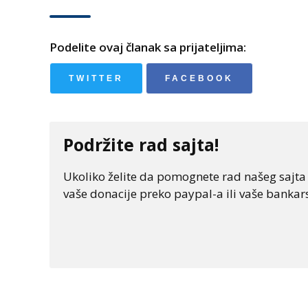
Podelite ovaj članak sa prijateljima:
TWITTER
FACEBOOK
Podržite rad sajta!
Ukoliko želite da pomognete rad našeg sajta "
vaše donacije preko paypal-a ili vaše bankars