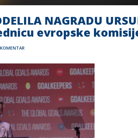
ODELILA NAGRADU URSUL
sednicu evropske komisij
E KOMENTAR