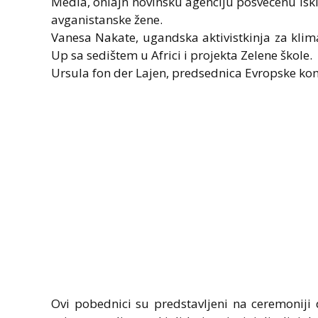
Media, onlajn novinsku agenciju posvećenu iskl
avganistanske žene.
Vanesa Nakate, ugandska aktivistkinja za klim
Up sa sedištem u Africi i projekta Zelene škole.
Ursula fon der Lajen, predsednica Evropske kom
Ovi pobednici su predstavljeni na ceremoniji