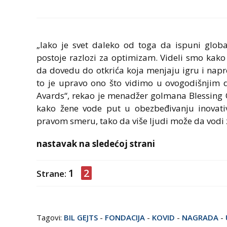
„Iako je svet daleko od toga da ispuni globa
postoje razlozi za optimizam. Videli smo kako
da dovedu do otkrića koja menjaju igru i napr
to je upravo ono što vidimo u ovogodišnjim 
Avards“, rekao je menadžer golmana Blessing
kako žene vode put u obezbeđivanju inovati
pravom smeru, tako da više ljudi može da vodi z
nastavak na sledećoj strani
1
2
Strane:
Tagovi:
BIL GEJTS
-
FONDACIJA
-
KOVID
-
NAGRADA
-