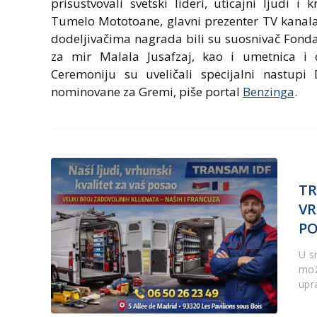
prisustvovali svetski lideri, uticajni ljudi i
Tumelo Mototoane, glavni prezenter TV kanala
dodeljivačima nagrada bili su suosnivač Fond
za mir Malala Jusafzaj, kao i umetnica i o
Ceremoniju su uveličali specijalni nastupi
nominovane za Gremi, piše portal
Benzinga
.
TR
VR
P
U s
mož
upr