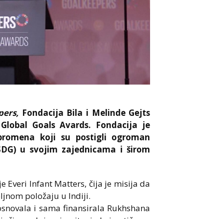
pers,
Fondacija Bila i Melinde Gejts
 Global Goals Avards. Fondacija je
 promena koji su postigli ogroman
SDG) u svojim zajednicama i širom
 Everi Infant Matters, čija je misija da
jnom položaju u Indiji.
osnovala i sama finansirala Rukhshana