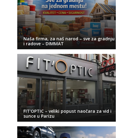
Naša firma, za naš narod – sve za gradnju
i radove – DIMMAT
FIT’OPTIC – veliki popust naočara za vid i
sunce u Parizu