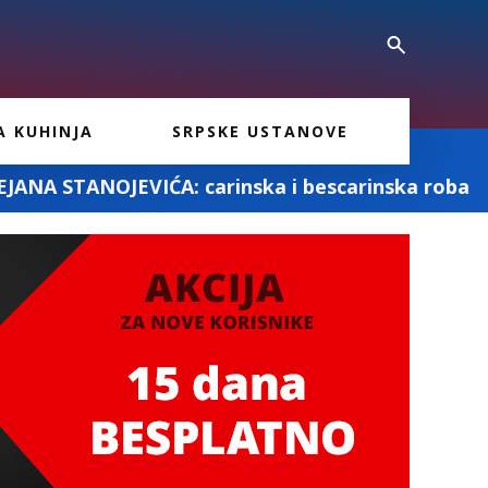
A KUHINJA
SRPSKE USTANOVE
rinska i bescarinska roba
Fotografisanj