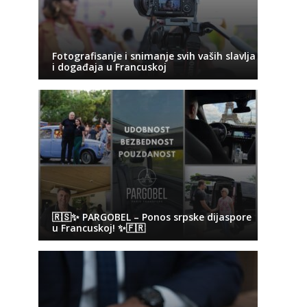
Fotografisanje i snimanje svih vaših slavlja
i događaja u Francuskoj
🇷🇸✨ PARGOBEL – Ponos srpske dijaspore
u Francuskoj! ✨🇫🇷