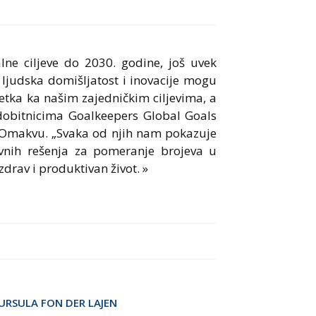
lne ciljeve do 2030. godine, još uvek
 ljudska domišljatost i inovacije mogu
etka ka našim zajedničkim ciljevima, a
dobitnicima Goalkeepers Global Goals
 Omakvu. „Svaka od njih nam pokazuje
vnih rešenja za pomeranje brojeva u
drav i produktivan život. »
URSULA FON DER LAJEN