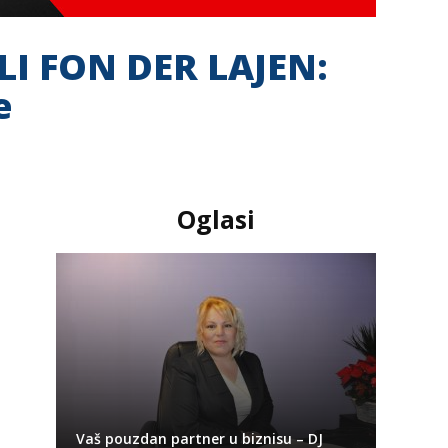
I FON DER LAJEN:
e
Oglasi
Vaš pouzdan partner u biznisu – DJ