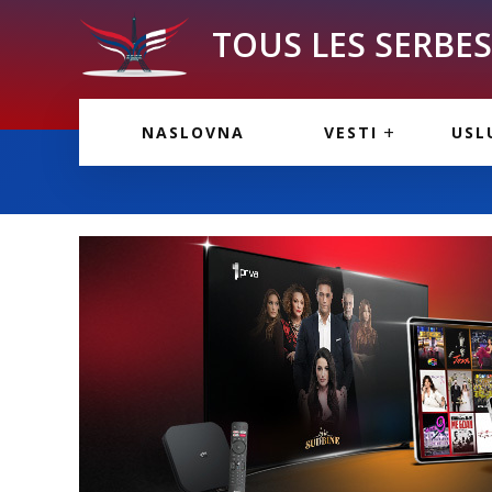
TOUS LES SERBES 
VESTI IZ FRANCU
OGL
NASLOVNA
VESTI
USL
VESTI IZ SRBIJE
VAŽ
VESTI IZ SVETA
KOR
INF