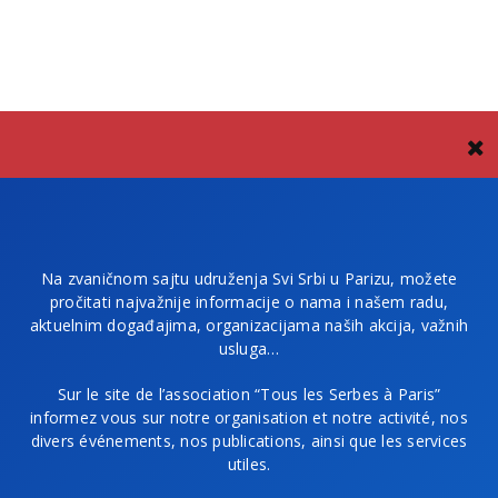
Na zvaničnom sajtu udruženja Svi Srbi u Parizu, možete
pročitati najvažnije informacije o nama i našem radu,
aktuelnim događajima, organizacijama naših akcija, važnih
usluga…
Sur le site de l’association “Tous les Serbes à Paris”
informez vous sur notre organisation et notre activité, nos
divers événements, nos publications, ainsi que les services
utiles.