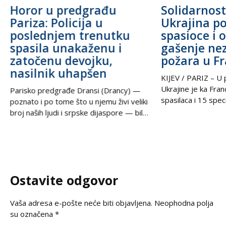
Horor u predgrađu
Solidarnost
Pariza: Policija u
Ukrajina po
poslednjem trenutku
spasioce i 
spasila unakaženu i
gašenje ne
zatočenu devojku,
požara u F
nasilnik uhapšen
KIJEV / PARIZ – U p
Ukrajine je ka Fra
Parisko predgrađe Dransi (Drancy) —
spasilaca i 15 speci
poznato i po tome što u njemu živi veliki
kako bi pomogli u g
broj naših ljudi i srpske dijaspore — bilo
šumskih požara koj
je poprište prave drame u noći između
pustoše jugozapad
petka i subote. Zahvaljujući izuzetnoj
Ova pomoć rezultat
upornosti i profesionalizmu policijskih
tokom nedelje u t
službenika, iz zaključanog stana spasena
postigli ukrajinski
je mlada žena koja je pretrpela brutalno
Ostavite odgovor
Zelenski i predsed
vršnjačko i partnerovo nasilje i
Vaša adresa e-pošte neće biti objavljena.
Neophodna polja
su označena
*