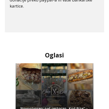
kartice.
Oglasi
Novootvoreni naš restoran „Kod Bize“ –