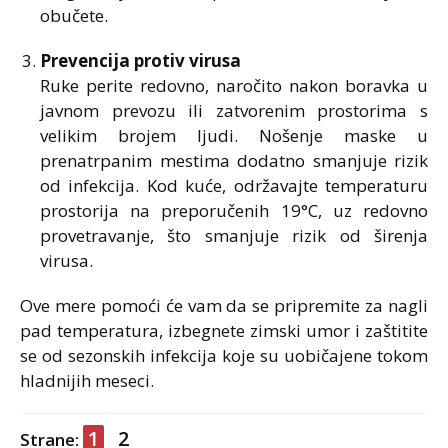
obučete.
Prevencija protiv virusa
Ruke perite redovno, naročito nakon boravka u
javnom prevozu ili zatvorenim prostorima s
velikim brojem ljudi. Nošenje maske u
prenatrpanim mestima dodatno smanjuje rizik
od infekcija. Kod kuće, održavajte temperaturu
prostorija na preporučenih 19°C, uz redovno
provetravanje, što smanjuje rizik od širenja
virusa.
Ove mere pomoći će vam da se pripremite za nagli
pad temperatura, izbegnete zimski umor i zaštitite
se od sezonskih infekcija koje su uobičajene tokom
hladnijih meseci.
1
2
Strane: