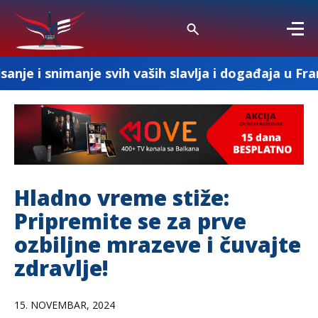
nje svih vaših slavlja i događaja u Francuskoj
Hladno vreme stiže:
Pripremite se za prve
ozbiljne mrazeve i čuvajte
zdravlje!
15. NOVEMBAR, 2024