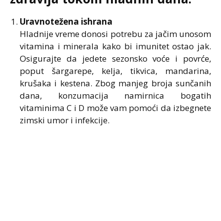
Uravnotežena ishrana
Hladnije vreme donosi potrebu za jačim unosom
vitamina i minerala kako bi imunitet ostao jak.
Osigurajte da jedete sezonsko voće i povrće,
poput šargarepe, kelja, tikvica, mandarina,
krušaka i kestena. Zbog manjeg broja sunčanih
dana, konzumacija namirnica bogatih
vitaminima C i D može vam pomoći da izbegnete
zimski umor i infekcije.