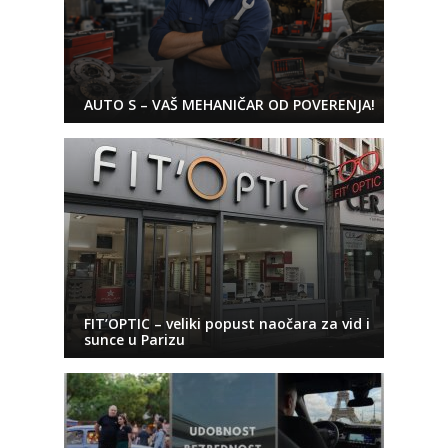
AUTO S – VAŠ MEHANIČAR OD POVERENJA!
FIT’OPTIC – veliki popust naočara za vid i
sunce u Parizu