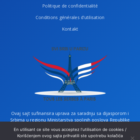
Politique de confidentialité
Conditions générales d’utilisation
Kontakt
Ovaj sajt sufinansira uprava za saradnju sa dijasporom i
Srbima u regionu Ministarstva spoljnih poslova Republike
Srbije i Ministarstvo bez portfelja zaduženo za dijasporu.
En utilisant ce site vous acceptez l'utilisation de cookies /
Korišćenjem ovog sajta prihvatili ste upotrebu kolačića