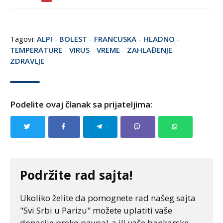
Tagovi:
ALPI
-
BOLEST
-
FRANCUSKA
-
HLADNO
-
TEMPERATURE
-
VIRUS
-
VREME
-
ZAHLAĐENJE
-
ZDRAVLJE
Podelite ovaj članak sa prijateljima:
Podržite rad sajta!
Ukoliko želite da pomognete rad našeg sajta
"Svi Srbi u Parizu" možete uplatiti vaše
donacije preko paypal-a ili vaše bankarske