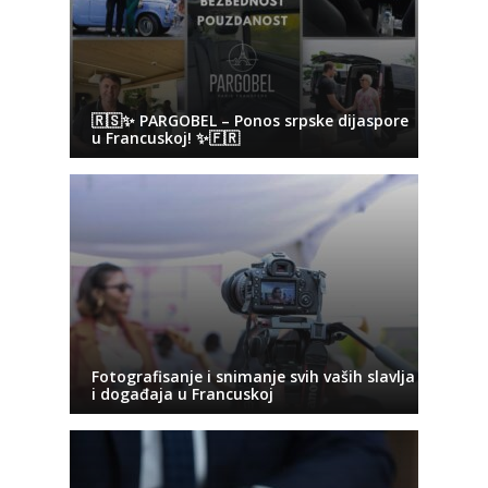
🇷🇸✨ PARGOBEL – Ponos srpske dijaspore
u Francuskoj! ✨🇫🇷
Fotografisanje i snimanje svih vaših slavlja
i događaja u Francuskoj