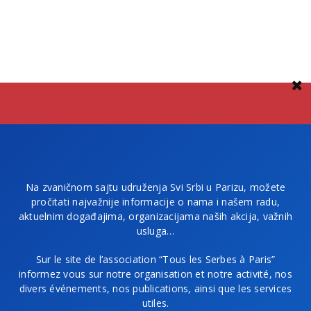
Na zvaničnom sajtu udruženja Svi Srbi u Parizu, možete
pročitati najvažnije informacije o nama i našem radu,
aktuelnim događajima, organizacijama naših akcija, važnih
usluga…
Sur le site de l’association “Tous les Serbes à Paris”
informez vous sur notre organisation et notre activité, nos
divers événements, nos publications, ainsi que les services
utiles.