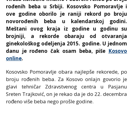
rođenih beba u Srbiji. Kosovsko Pomoravlje i
ove godine oborilo je raniji rekord po broju
novorođenih beba u kalendarskoj godini.
Meštani ovog kraja iz godine u godinu su
brojniji, a rekorde obaraju od otvaranja
ginekološkog odeljenja 2015. godine. U jednom
danu je rođeno čak osam beba, piše
Kosovo
online
.
Kosovsko Pomoravlje obara najlepše rekorede, po
broju rođenih beba. Za Kosovo onlajn govorio je
glavi tehničar Zdravstvenog centra u Pasjanu
Sreten Trajković, on je rekao da je do 22. decembra
rođeno više beba nego prošle godine.