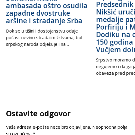
Predsednik
ambasada oštro osudila
Nikšić uru
zapadne dvostruke
medalje pa
aršine i stradanje Srba
Porfiriju i 
Dok se u tišini i dostojanstvu odaje
Dodiku na 
počast nevino stradalim žrtvama, bol
150 godina 
srpskog naroda odjekuje i na
Vučjem dol
međunarodnoj sceni, podsećajući svet
na nepravdu koja decenijama traži istinu
Srpstvo moramo d
i pravdu. U trenucima kada se prisećamo
negujemo i da ga 
golgote krajiških Srba, iz Beograda stiže
obaveza pred prec
snažan glas solidarnosti – Ambasada
potomcima. U vrem
Ruske Federacije poručila je da zločin ne
često prekraja, a i
sme biti zaboravljen,
pitanje, naša je du
jasno kažemo: srps
korene, svoju veru
Ostavite odgovor
svoju istinu. Na
Vaša adresa e-pošte neće biti objavljena.
Neophodna polja
su označena
*