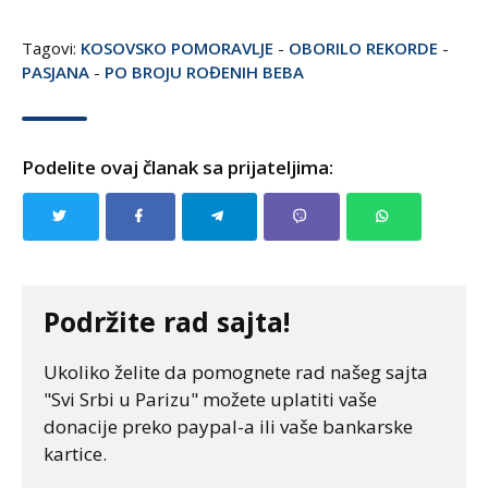
Tagovi:
KOSOVSKO POMORAVLJE
-
OBORILO REKORDE
-
PASJANA
-
PO BROJU ROĐENIH BEBA
Podelite ovaj članak sa prijateljima:
Podržite rad sajta!
Ukoliko želite da pomognete rad našeg sajta
"Svi Srbi u Parizu" možete uplatiti vaše
donacije preko paypal-a ili vaše bankarske
kartice.