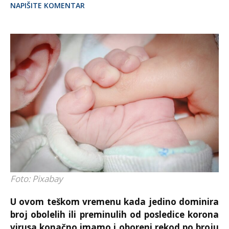
NAPIŠITE KOMENTAR
Foto: Pixabay
U ovom teškom vremenu kada jedino dominira
broj obolelih ili preminulih od posledice korona
virusa konačno imamo i oboreni rekod po broju