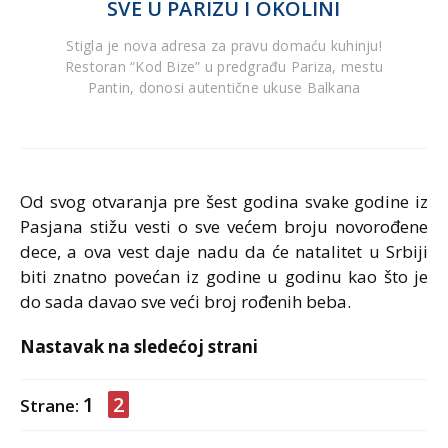
SVE U PARIZU I OKOLINI
Stigla je nova adresa za pravu domaću kuhinju!
Restoran “Kod Bize” u predgrađu Pariza, mestu
Pantin, donosi autentične ukuse Balkana
Od svog otvaranja pre šest godina svake godine iz
Pasjana stižu vesti o sve većem broju novorođene
dece, a ova vest daje nadu da će natalitet u Srbiji
biti znatno povećan iz godine u godinu kao što je
do sada davao sve veći broj rođenih beba.
Nastavak na sledećoj strani
1
2
Strane: