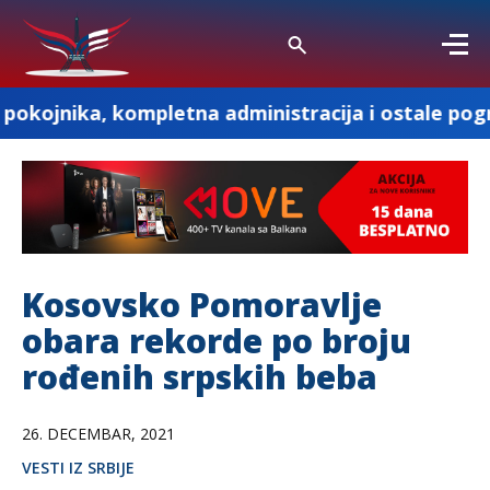
ompletna administracija i ostale pogrebne usluge
Kosovsko Pomoravlje
obara rekorde po broju
rođenih srpskih beba
26. DECEMBAR, 2021
VESTI IZ SRBIJE