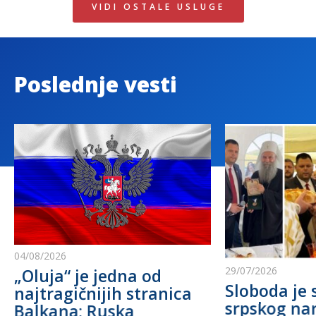
VIDI OSTALE USLUGE
Poslednje vesti
04/08/2026
29/07/2026
„Oluja“ je jedna od
Sloboda je 
najtragičnijih stranica
srpskog na
Balkana: Ruska