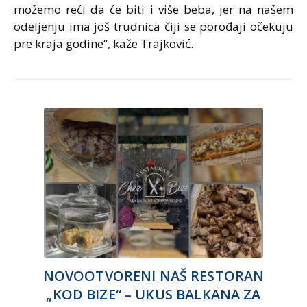
možemo reći da će biti i više beba, jer na našem
odeljenju ima još trudnica čiji se porođaji očekuju
pre kraja godine“, kaže Trajković.
NOVOOTVORENI NAŠ RESTORAN
„KOD BIZE“ – UKUS BALKANA ZA