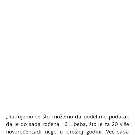
,,Radujemo se što možemo da podelimo podatak
da je do sada rođena 161. beba, što je za 20 više
novorođenčadi nego u prošloj godini. Već sada