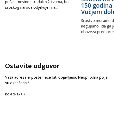
počast nevino stradalim žrtvama, bol
150 godina 
srpskog naroda odjekuje i na
Vučjem dol
međunarodnoj sceni, podsećajući svet
na nepravdu koja decenijama traži istinu
Srpstvo moramo d
i pravdu. U trenucima kada se prisećamo
negujemo i da ga 
golgote krajiških Srba, iz Beograda stiže
obaveza pred prec
snažan glas solidarnosti – Ambasada
potomcima. U vrem
Ruske Federacije poručila je da zločin ne
često prekraja, a i
sme biti zaboravljen,
pitanje, naša je du
jasno kažemo: srps
korene, svoju veru
Ostavite odgovor
svoju istinu. Na
Vaša adresa e-pošte neće biti objavljena.
Neophodna polja
su označena
*
KOMENTAR
*