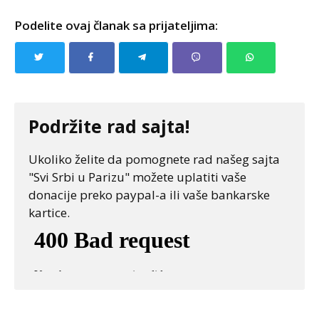
Podelite ovaj članak sa prijateljima:
Podržite rad sajta!
Ukoliko želite da pomognete rad našeg sajta
"Svi Srbi u Parizu" možete uplatiti vaše
donacije preko paypal-a ili vaše bankarske
kartice.