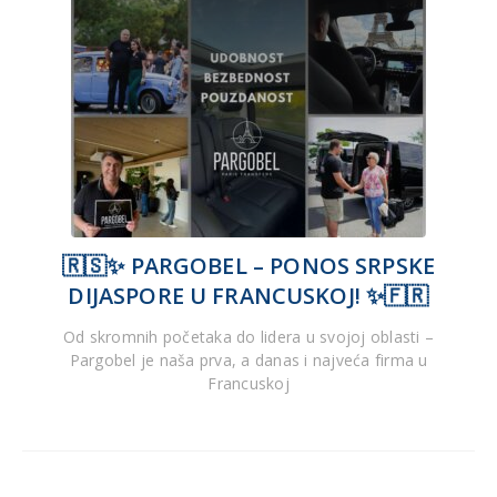
🇷🇸✨ PARGOBEL – PONOS SRPSKE
DIJASPORE U FRANCUSKOJ! ✨🇫🇷
Od skromnih početaka do lidera u svojoj oblasti –
Pargobel je naša prva, a danas i najveća firma u
Francuskoj