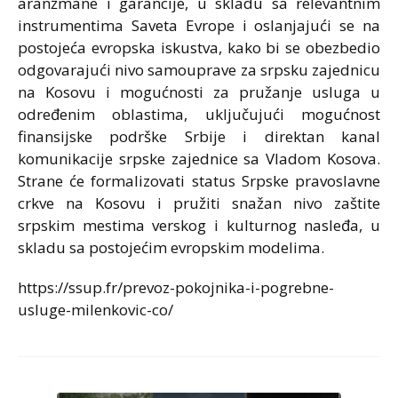
aranžmane i garancije, u skladu sa relevantnim
instrumentima Saveta Evrope i oslanjajući se na
postojeća evropska iskustva, kako bi se obezbedio
odgovarajući nivo samouprave za srpsku zajednicu
na Kosovu i mogućnosti za pružanje usluga u
određenim oblastima, uključujući mogućnost
finansijske podrške Srbije i direktan kanal
komunikacije srpske zajednice sa Vladom Kosova.
Strane će formalizovati status Srpske pravoslavne
crkve na Kosovu i pružiti snažan nivo zaštite
srpskim mestima verskog i kulturnog nasleđa, u
skladu sa postojećim evropskim modelima.
https://ssup.fr/prevoz-pokojnika-i-pogrebne-
usluge-milenkovic-co/