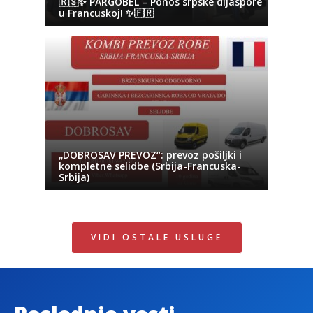
🇷🇸✨ PARGOBEL – Ponos srpske dijaspore
u Francuskoj! ✨🇫🇷
„DOBROSAV PREVOZ“: prevoz pošiljki i
kompletne selidbe (Srbija-Francuska-
Srbija)
VIDI OSTALE USLUGE