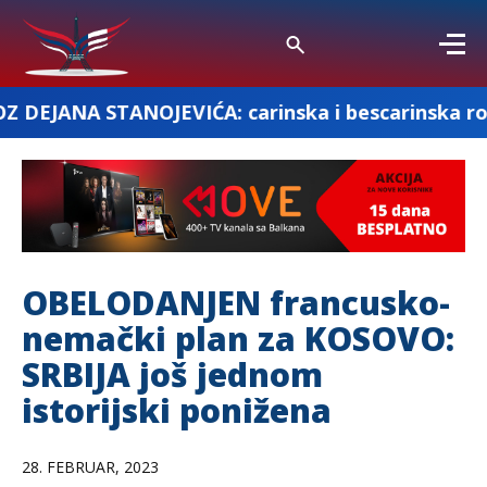
OJEVIĆA: carinska i bescarinska roba
F
OBELODANJEN francusko-
nemački plan za KOSOVO:
SRBIJA još jednom
istorijski ponižena
28. FEBRUAR, 2023