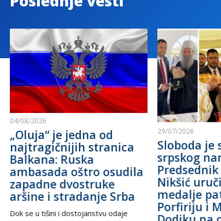
Poslednje vesti
04/08/2026
29/07/2026
„Oluja“ je jedna od
Sloboda je 
najtragičnijih stranica
srpskog na
Balkana: Ruska
Predsednik
ambasada oštro osudila
Nikšić uru
zapadne dvostruke
medalje pa
aršine i stradanje Srba
Porfiriju i 
Dok se u tišini i dostojanstvu odaje
Dodiku na 