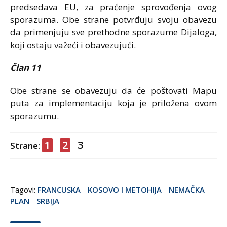
predsedava EU, za praćenje sprovođenja ovog
sporazuma. Obe strane potvrđuju svoju obavezu
da primenjuju sve prethodne sporazume Dijaloga,
koji ostaju važeći i obavezujući.
Član 11
Obe strane se obavezuju da će poštovati Mapu
puta za implementaciju koja je priložena ovom
sporazumu.
1
2
3
Strane:
Tagovi:
FRANCUSKA
-
KOSOVO I METOHIJA
-
NEMAČKA
-
PLAN
-
SRBIJA