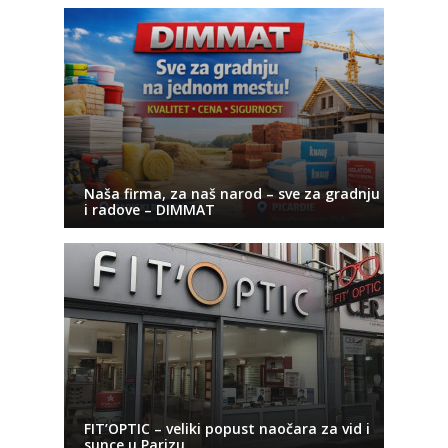
Naša firma, za naš narod – sve za gradnju
i radove – DIMMAT
FIT’OPTIC – veliki popust naočara za vid i
sunce u Parizu