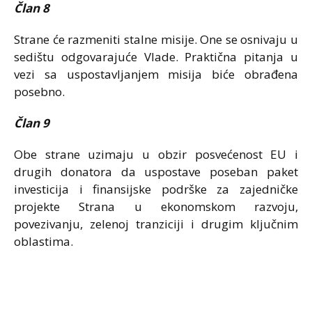
Član 8
Strane će razmeniti stalne misije. One se osnivaju u
sedištu odgovarajuće Vlade. Praktična pitanja u
vezi sa uspostavljanjem misija biće obrađena
posebno.
Član 9
Obe strane uzimaju u obzir posvećenost EU i
drugih donatora da uspostave poseban paket
investicija i finansijske podrške za zajedničke
projekte Strana u ekonomskom razvoju,
povezivanju, zelenoj tranziciji i drugim ključnim
oblastima.