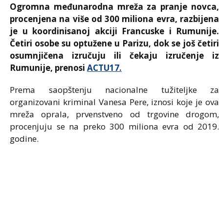
Ogromna međunarodna mreža za pranje novca,
procenjena na više od 300 miliona evra, razbijena
je u koordinisanoj akciji Francuske i Rumunije.
Četiri osobe su optužene u Parizu, dok se još četiri
osumnjičena izručuju ili čekaju izručenje iz
Rumunije, prenosi
ACTU17.
Prema saopštenju nacionalne tužiteljke za
organizovani kriminal
Vanesa Pere
, iznosi koje je ov
mreža oprala, prvenstveno od trgovine drogom,
procenjuju se na preko 300 miliona evra od 2019.
godine.