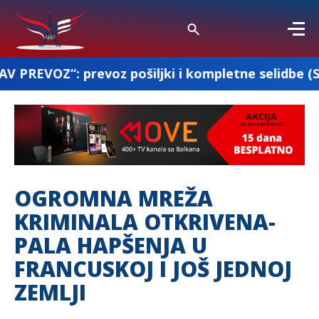
evoz pošiljki i kompletne selidbe (Srbija-Francus
OGROMNA MREŽA
KRIMINALA OTKRIVENA-
PALA HAPŠENJA U
FRANCUSKOJ I JOŠ JEDNOJ
ZEMLJI