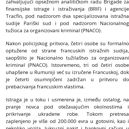
zahvaljujući opsežnom analitičkom radu Brigade za
finansijske istrage i istraživanja (BRIF) i agencije
Tracfin, pod nadzorom dva specijalizovana istražna
sudije
Pariški sud
i pod nadzorom Nacionalnog
tužioca za organizovani kriminal (PNACO).
Nakon policijskog pritvora, četiri osobe su formalno
optužene od strane francuskih istražnih sudija,
saopštilo je Nacionalno tužilaštvo za organizovani
kriminal (PNACO). Istovremeno, tri od četiri osobe
uhapšene u Rumuniji već su izručene Francuskoj, dok
je četvrti osumnjičeni zadržan u pritvoru do
prebacivanja francuskim vlastima.
Istraga je u toku i usmerena je, između ostalog, na
pranje novca pod otežavajućim okolnostima i
prikrivanje ukradene robe. Tokom pretresa
zaplenjeno je više od 200.000 evra u gotovini, kao i
nekoliko vozila, luksuzni nakit i bankovni računi u