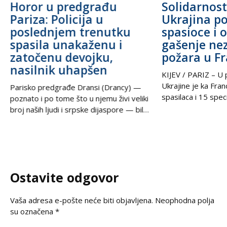
Horor u predgrađu
Solidarnost
Pariza: Policija u
Ukrajina po
poslednjem trenutku
spasioce i 
spasila unakaženu i
gašenje ne
zatočenu devojku,
požara u F
nasilnik uhapšen
KIJEV / PARIZ – U p
Ukrajine je ka Fra
Parisko predgrađe Dransi (Drancy) —
spasilaca i 15 speci
poznato i po tome što u njemu živi veliki
kako bi pomogli u g
broj naših ljudi i srpske dijaspore — bilo
šumskih požara koj
je poprište prave drame u noći između
pustoše jugozapad
petka i subote. Zahvaljujući izuzetnoj
Ova pomoć rezultat
upornosti i profesionalizmu policijskih
tokom nedelje u t
službenika, iz zaključanog stana spasena
postigli ukrajinski
je mlada žena koja je pretrpela brutalno
Ostavite odgovor
Zelenski i predsed
vršnjačko i partnerovo nasilje i
Vaša adresa e-pošte neće biti objavljena.
Neophodna polja
su označena
*