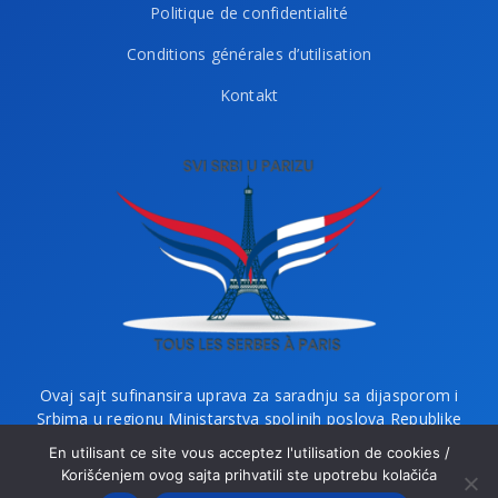
Politique de confidentialité
Conditions générales d’utilisation
Kontakt
Ovaj sajt sufinansira uprava za saradnju sa dijasporom i
Srbima u regionu Ministarstva spoljnih poslova Republike
Srbije i Ministarstvo bez portfelja zaduženo za dijasporu.
En utilisant ce site vous acceptez l'utilisation de cookies /
Korišćenjem ovog sajta prihvatili ste upotrebu kolačića