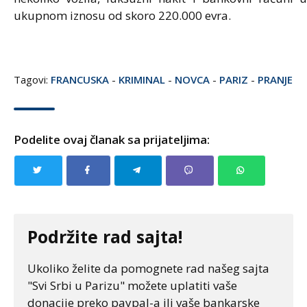
ukupnom iznosu od skoro 220.000 evra.
Tagovi:
FRANCUSKA
-
KRIMINAL
-
NOVCA
-
PARIZ
-
PRANJE
Podelite ovaj članak sa prijateljima:
Podržite rad sajta!
Ukoliko želite da pomognete rad našeg sajta
"Svi Srbi u Parizu" možete uplatiti vaše
donacije preko paypal-a ili vaše bankarske