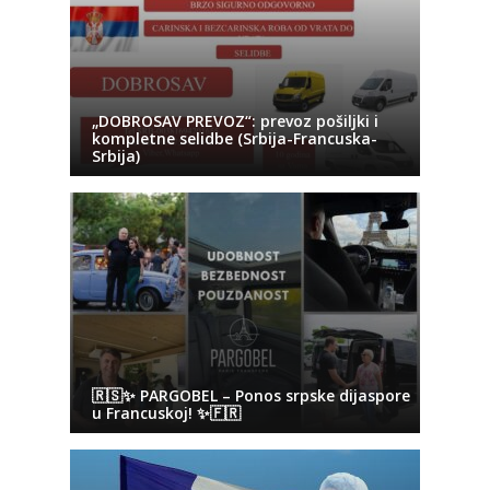
„DOBROSAV PREVOZ“: prevoz pošiljki i
kompletne selidbe (Srbija-Francuska-
Srbija)
🇷🇸✨ PARGOBEL – Ponos srpske dijaspore
u Francuskoj! ✨🇫🇷