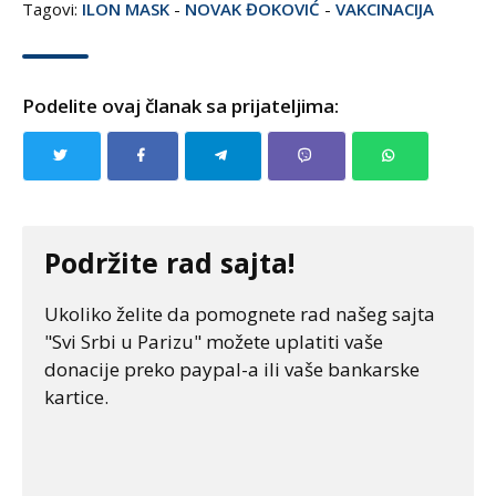
Tagovi:
ILON MASK
-
NOVAK ĐOKOVIĆ
-
VAKCINACIJA
Podelite ovaj članak sa prijateljima:
Podržite rad sajta!
Ukoliko želite da pomognete rad našeg sajta
"Svi Srbi u Parizu" možete uplatiti vaše
donacije preko paypal-a ili vaše bankarske
kartice.