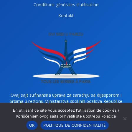
Conditions générales d’utilisation
Kontakt
Ovaj sajt sufinansira uprava za saradnju sa dijasporom i
Srbima u regionu Ministarstva spoljnih poslova Republike
Srbije i Ministarstvo bez portfelja zaduženo za dijasporu.
En utilisant ce site vous acceptez l'utilisation de cookies /
Korišćenjem ovog sajta prihvatili ste upotrebu kolačića
OK
POLITIQUE DE CONFIDENTIALITÉ