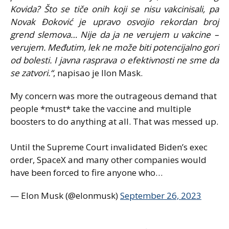
Kovida? Što se tiče onih koji se nisu vakcinisali, pa
Novak Đoković je upravo osvojio rekordan broj
grend slemova… Nije da ja ne verujem u vakcine –
verujem. Međutim, lek ne može biti potencijalno gori
od bolesti. I javna rasprava o efektivnosti ne sme da
se zatvori.“
, napisao je Ilon Mask.
My concern was more the outrageous demand that
people *must* take the vaccine and multiple
boosters to do anything at all. That was messed up.
Until the Supreme Court invalidated Biden’s exec
order, SpaceX and many other companies would
have been forced to fire anyone who…
— Elon Musk (@elonmusk)
September 26, 2023