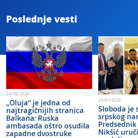
Poslednje vesti
04/08/2026
29/07/2026
„Oluja“ je jedna od
Sloboda je 
najtragičnijih stranica
srpskog na
Balkana: Ruska
Predsednik
ambasada oštro osudila
Nikšić uru
zapadne dvostruke