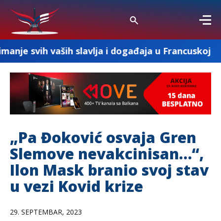
ših slavlja i događaja u Francuskoj
„DOBRO
„Pa Đoković osvaja Gren
Slemove nevakcinisan…“,
Ilon Mask branio svoj stav
u vezi Kovid krize
29. SEPTEMBAR, 2023