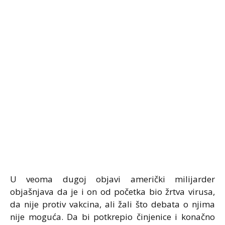
U veoma dugoj objavi američki milijarder
objašnjava da je i on od početka bio žrtva virusa,
da nije protiv vakcina, ali žali što debata o njima
nije moguća. Da bi potkrepio činjenice i konačno