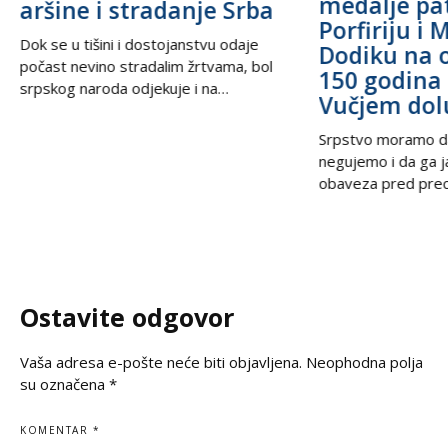
medalje pa
aršine i stradanje Srba
Porfiriju i 
Dok se u tišini i dostojanstvu odaje
Dodiku na 
počast nevino stradalim žrtvama, bol
150 godina 
srpskog naroda odjekuje i na
Vučjem dol
međunarodnoj sceni, podsećajući svet
na nepravdu koja decenijama traži istinu
Srpstvo moramo d
i pravdu. U trenucima kada se prisećamo
negujemo i da ga 
golgote krajiških Srba, iz Beograda stiže
obaveza pred prec
snažan glas solidarnosti – Ambasada
potomcima. U vrem
Ruske Federacije poručila je da zločin ne
često prekraja, a i
sme biti zaboravljen,
pitanje, naša je du
jasno kažemo: srps
korene, svoju veru
Ostavite odgovor
svoju istinu. Na
Vaša adresa e-pošte neće biti objavljena.
Neophodna polja
su označena
*
KOMENTAR
*