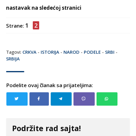
nastavak na sledećoj stranici
1
2
Strane:
Tagovi:
CRKVA
-
ISTORIJA
-
NAROD
-
PODELE
-
SRBI
-
SRBIJA
Podelite ovaj članak sa prijateljima:
Podržite rad sajta!