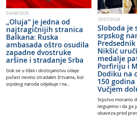
04/08/2026
29/07/2026
„Oluja“ je jedna od
Sloboda je 
najtragičnijih stranica
srpskog na
Balkana: Ruska
Predsednik
ambasada oštro osudila
Nikšić uru
zapadne dvostruke
medalje pa
aršine i stradanje Srba
Porfiriju i 
Dok se u tišini i dostojanstvu odaje
Dodiku na 
počast nevino stradalim žrtvama, bol
150 godina 
srpskog naroda odjekuje i na
Vučjem dol
međunarodnoj sceni, podsećajući svet
na nepravdu koja decenijama traži istinu
Srpstvo moramo d
i pravdu. U trenucima kada se prisećamo
negujemo i da ga 
golgote krajiških Srba, iz Beograda stiže
obaveza pred prec
snažan glas solidarnosti – Ambasada
potomcima. U vrem
Ruske Federacije poručila je da zločin ne
često prekraja, a i
sme biti zaboravljen,
pitanje, naša je du