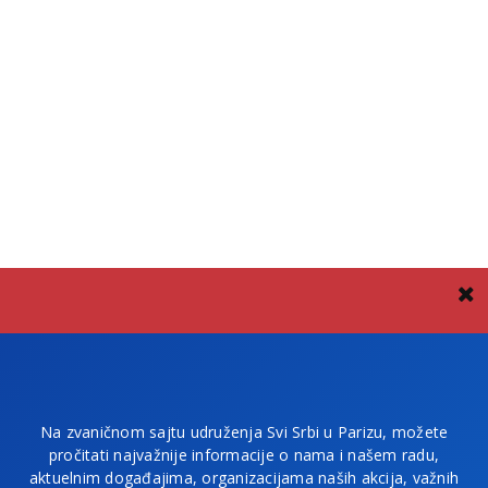
Na zvaničnom sajtu udruženja Svi Srbi u Parizu, možete
pročitati najvažnije informacije o nama i našem radu,
aktuelnim događajima, organizacijama naših akcija, važnih