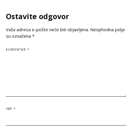
jasno kažemo: srps
korene, svoju veru
Ostavite odgovor
svoju istinu. Na
Vaša adresa e-pošte neće biti objavljena.
Neophodna polja
su označena
*
KOMENTAR
*
IME
*