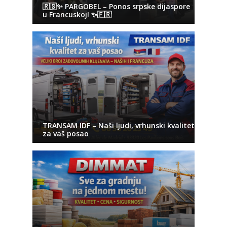
🇷🇸✨ PARGOBEL – Ponos srpske dijaspore
u Francuskoj! ✨🇫🇷
TRANSAM IDF – Naši ljudi, vrhunski kvalitet
za vaš posao