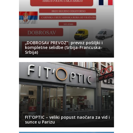
„DOBROSAV PREVOZ“: prevoz pošiljki i
kompletne selidbe (Srbija-Francuska-
Srbija)
FIT’OPTIC – veliki popust naočara za vid i
sunce u Parizu