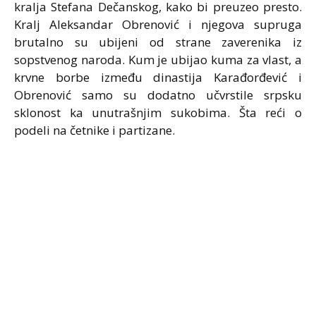
kralja Stefana Dečanskog, kako bi preuzeo presto.
Kralj Aleksandar Obrenović i njegova supruga
brutalno su ubijeni od strane zaverenika iz
sopstvenog naroda. Kum je ubijao kuma za vlast, a
krvne borbe između dinastija Karađorđević i
Obrenović samo su dodatno učvrstile srpsku
sklonost ka unutrašnjim sukobima. Šta reći o
podeli na četnike i partizane.