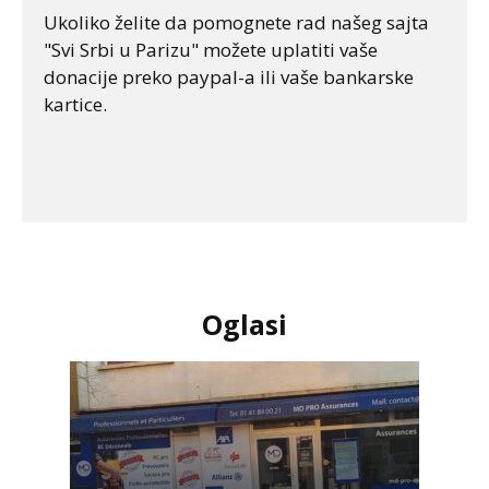
Ukoliko želite da pomognete rad našeg sajta
"Svi Srbi u Parizu" možete uplatiti vaše
donacije preko paypal-a ili vaše bankarske
kartice.
Oglasi