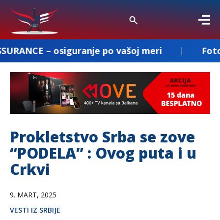
iguranje po vašoj meri
Fotografisanje i 
Prokletstvo Srba se zove
“PODELA” : Ovog puta i u
Crkvi
9. MART, 2025
VESTI IZ SRBIJE