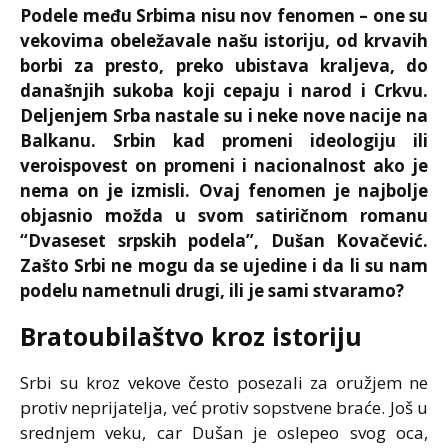
Podele među Srbima nisu nov fenomen – one su
vekovima obeležavale našu istoriju, od krvavih
borbi za presto, preko ubistava kraljeva, do
današnjih sukoba koji cepaju i narod i Crkvu.
Deljenjem Srba nastale su i neke nove nacije na
Balkanu.
Srbin kad promeni ideologiju ili
veroispovest on promeni i nacionalnost ako je
nema on je izmisli.
Ovaj fenomen je najbolje
objasnio možda u svom satiričnom romanu
“Dvaseset srpskih podela”, Dušan Kovačević.
Zašto Srbi ne mogu da se ujedine i da li su nam
podelu nametnuli drugi, ili je sami stvaramo?
Bratoubilaštvo kroz istoriju
Srbi su kroz vekove često posezali za oružjem ne
protiv neprijatelja, već protiv sopstvene braće. Još u
srednjem veku, car Dušan je oslepeo svog oca,