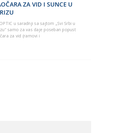
OČARA ZA VID I SUNCE U
RIZU
’OPTIC u saradnji sa sajtom „Svi Srbi u
izu“ samo za vas daje poseban popust
čara za vid (ramovi i