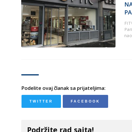
NA
PA
FIT
Par
nao
Podelite ovaj članak sa prijateljima:
TWITTER
FACEBOOK
Podržite rad sajta!