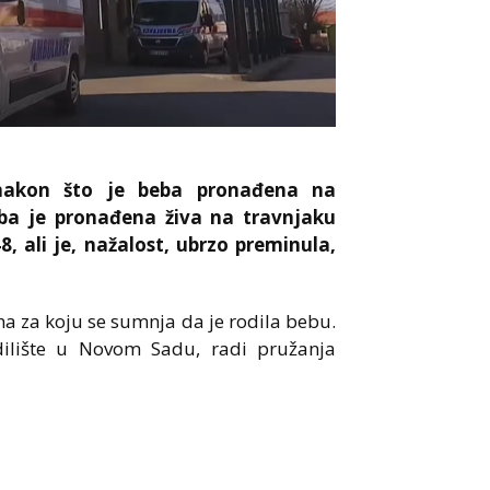
nakon što je beba pronađena na
ba je pronađena živa na travnjaku
, ali je, nažalost, ubrzo preminula,
na za koju se sumnja da je rodila bebu.
dilište u Novom Sadu, radi pružanja