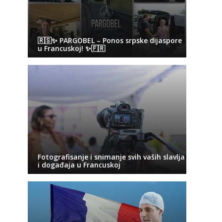
🇷🇸✨ PARGOBEL – Ponos srpske dijaspore
u Francuskoj! ✨🇫🇷
Fotografisanje i snimanje svih vaših slavlja
i događaja u Francuskoj