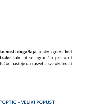
okolnosti događaja
, a oko zgrade kod
trake
kako bi se ograničio pristup i
službe nastoje da rasvetle sve okolnosti
T’OPTIC – VELIKI POPUST