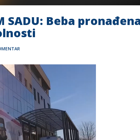
SADU: Beba pronađena n
olnosti
KOMENTAR