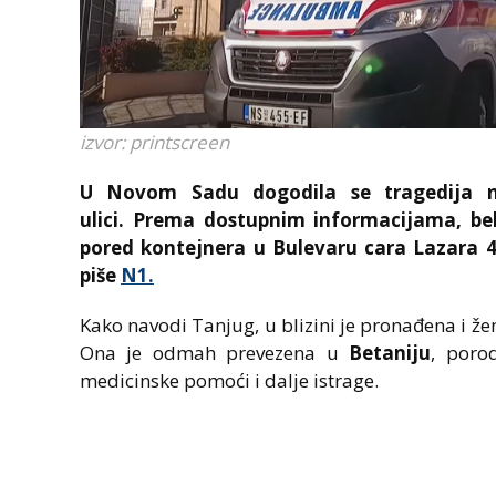
izvor: printscreen
U Novom Sadu dogodila se tragedija 
ulici. Prema dostupnim informacijama, be
pored kontejnera u Bulevaru cara Lazara 48
piše
N1.
Kako navodi Tanjug, u blizini je pronađena i že
Ona je odmah prevezena u
Betaniju
, poro
medicinske pomoći i dalje istrage.