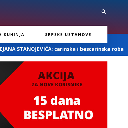
A KUHINJA
SRPSKE USTANOVE
carinska i bescarinska roba
Fotografisa