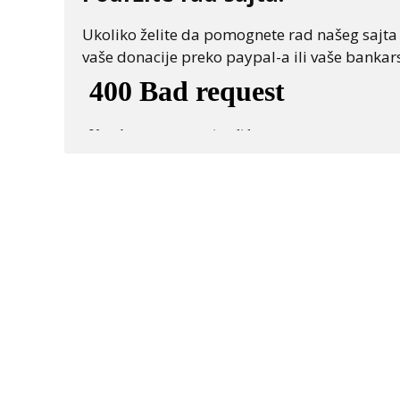
Ukoliko želite da pomognete rad našeg sajta "
vaše donacije preko paypal-a ili vaše bankars