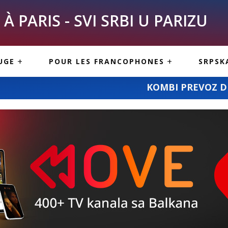
À PARIS - SVI SRBI U PARIZU
SKE
ASI
TOUS LES SERBES À
UGE
POUR LES FRANCOPHONES
SRPSK
PARIS
NE USLUGE
ARTICLES DE BLOG
KOMBI PREVOZ DEJANA STANOJEVIĆA: 
ISNE
ORMACIJE
CUISINE SERBE
SERVICES