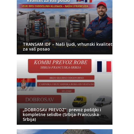
TRANSAM IDF – Naši ljudi, vrhunski kvalitet
za vaš posao
„DOBROSAV PREVOZ“: prevoz pošiljki i
kompletne selidbe (Srbija-Francuska-
Srbija)