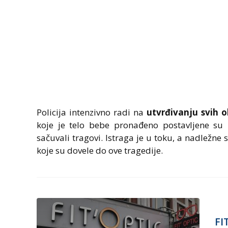
Policija intenzivno radi na
utvrđivanju svih 
koje je telo bebe pronađeno postavljene su
sačuvali tragovi. Istraga je u toku, a nadležne 
koje su dovele do ove tragedije.
FI