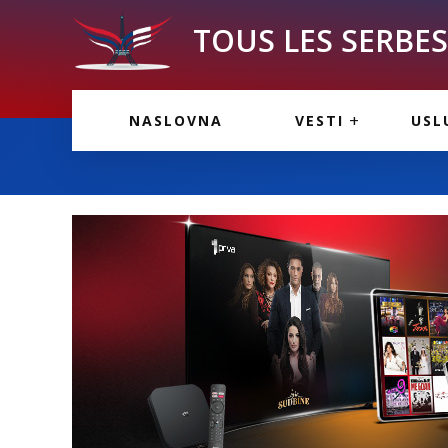
TOUS LES SERBES 
VESTI IZ FRANCU
OGL
NASLOVNA
VESTI
USL
VESTI IZ SRBIJE
VAŽ
VESTI IZ SVETA
KOR
INF