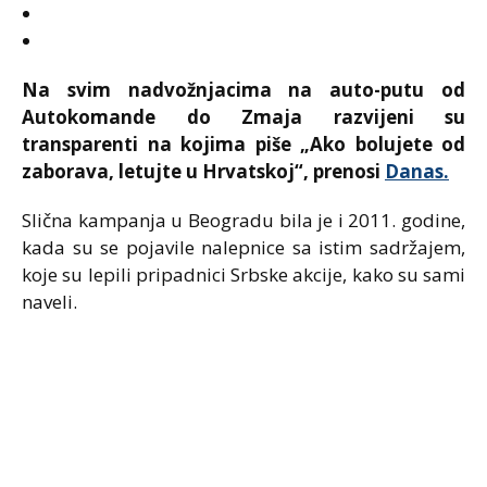
Na svim nadvožnjacima na auto-putu od
Autokomande do Zmaja razvijeni su
transparenti na kojima piše „Ako bolujete od
zaborava, letujte u Hrvatskoj“, prenosi
Danas.
Slična kampanja u Beogradu bila je i 2011. godine,
kada su se pojavile nalepnice sa istim sadržajem,
koje su lepili pripadnici Srbske akcije, kako su sami
naveli.