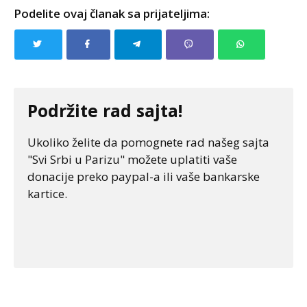
Podelite ovaj članak sa prijateljima:
Podržite rad sajta!
Ukoliko želite da pomognete rad našeg sajta
"Svi Srbi u Parizu" možete uplatiti vaše
donacije preko paypal-a ili vaše bankarske
kartice.