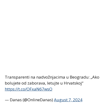
Transparenti na nadvožnjacima u Beogradu: „Ako
bolujete od zaborava, letujte u Hrvatskoj“
https://t.co/OFxaN67wsO
— Danas (@OnlineDanas)
August 7, 2024