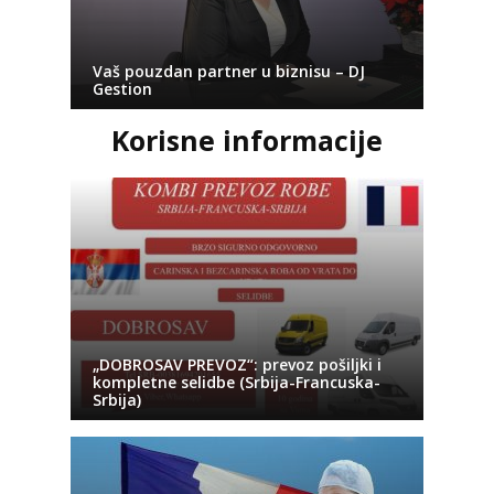
Vaš pouzdan partner u biznisu – DJ
Gestion
Korisne informacije
„DOBROSAV PREVOZ“: prevoz pošiljki i
kompletne selidbe (Srbija-Francuska-
Srbija)