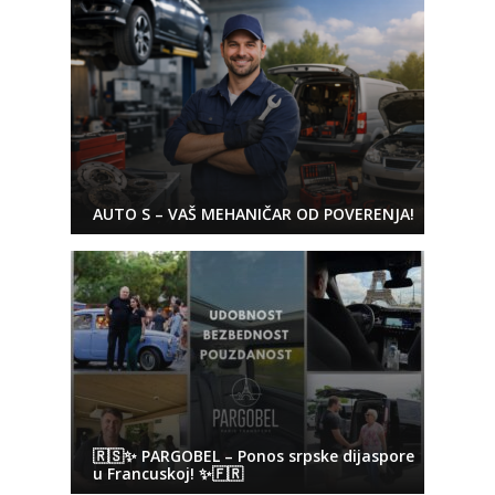
AUTO S – VAŠ MEHANIČAR OD POVERENJA!
🇷🇸✨ PARGOBEL – Ponos srpske dijaspore
u Francuskoj! ✨🇫🇷