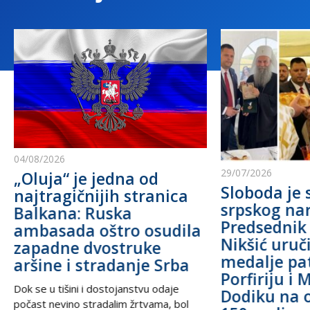
04/08/2026
29/07/2026
„Oluja“ je jedna od
Sloboda je 
najtragičnijih stranica
srpskog na
Balkana: Ruska
Predsednik
ambasada oštro osudila
Nikšić uru
zapadne dvostruke
medalje pa
aršine i stradanje Srba
Porfiriju i 
Dok se u tišini i dostojanstvu odaje
Dodiku na 
počast nevino stradalim žrtvama, bol