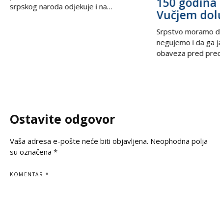
150 godina 
srpskog naroda odjekuje i na
Vučjem dol
međunarodnoj sceni, podsećajući svet
na nepravdu koja decenijama traži istinu
Srpstvo moramo d
i pravdu. U trenucima kada se prisećamo
negujemo i da ga 
golgote krajiških Srba, iz Beograda stiže
obaveza pred prec
snažan glas solidarnosti – Ambasada
potomcima. U vrem
Ruske Federacije poručila je da zločin ne
često prekraja, a i
sme biti zaboravljen,
pitanje, naša je du
jasno kažemo: srps
korene, svoju veru
Ostavite odgovor
svoju istinu. Na
Vaša adresa e-pošte neće biti objavljena.
Neophodna polja
su označena
*
KOMENTAR
*