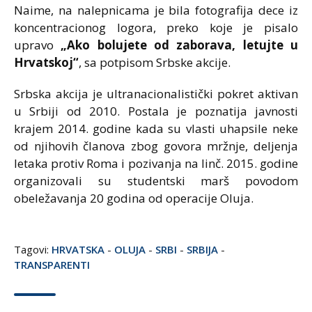
Naime, na nalepnicama je bila fotografija dece iz
koncentracionog logora, preko koje je pisalo
upravo
„Ako bolujete od zaborava, letujte u
Hrvatskoj“
, sa potpisom Srbske akcije.
Srbska akcija je ultranacionalistički pokret aktivan
u Srbiji od 2010. Postala je poznatija javnosti
krajem 2014. godine kada su vlasti uhapsile neke
od njihovih članova zbog govora mržnje, deljenja
letaka protiv Roma i pozivanja na linč. 2015. godine
organizovali su studentski marš povodom
obeležavanja 20 godina od operacije Oluja.
Tagovi:
HRVATSKA
-
OLUJA
-
SRBI
-
SRBIJA
-
TRANSPARENTI