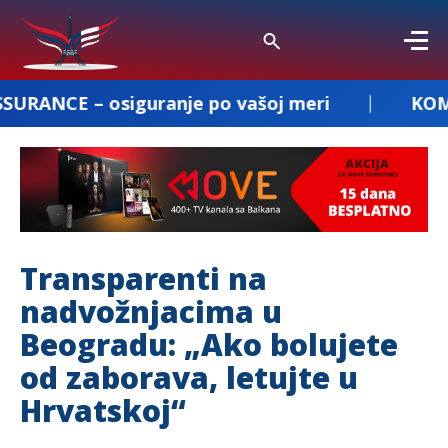
iguranje po vašoj meri
KOMBI PREVOZ D
Transparenti na
nadvožnjacima u
Beogradu: „Ako bolujete
od zaborava, letujte u
Hrvatskoj“