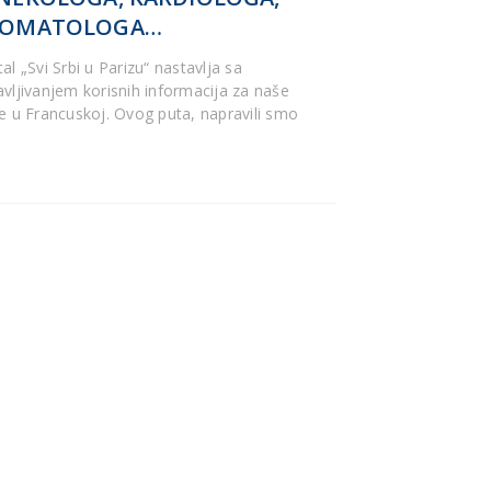
TOMATOLOGA…
al „Svi Srbi u Parizu“ nastavlja sa
avljivanjem korisnih informacija za naše
de u Francuskoj. Ovog puta, napravili smo
u