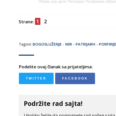
Објава коју дели Патријарх Порфирије (@patrij
1
2
Strane:
Tagovi:
BOGOSLUŽENJE
-
MIR
-
PATRIJARH
-
PORFIRIJ
Podelite ovaj članak sa prijateljima:
TWITTER
FACEBOOK
Podržite rad sajta!
Ukoliko želite da pomognete rad našeg sajta "