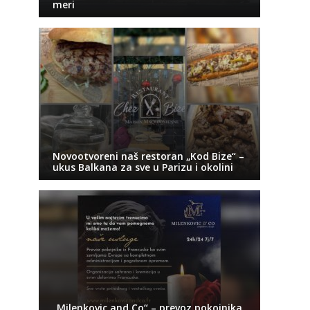
meri
Novootvoreni naš restoran „Kod Bize“ –
ukus Balkana za sve u Parizu i okolini
„Milenkovic and Co“ – prevoz pokojnika,