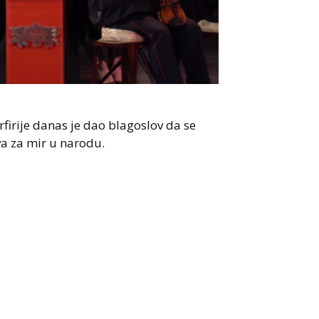
rfirije danas je dao blagoslov da se
a za mir u narodu.