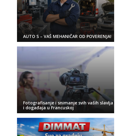
AUTO S – VAŠ MEHANIČAR OD POVERENJA!
Fotografisanje i snimanje svih vaših slavlja
i događaja u Francuskoj