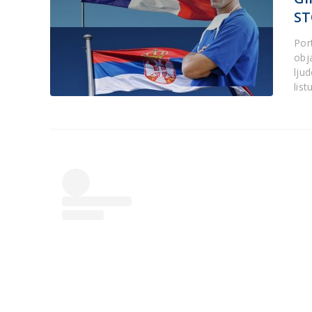
S
Port
obj
lju
list