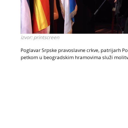
izvor: printscreen
Poglavar Srpske pravoslavne crkve, patrijarh Po
petkom u beogradskim hramovima služi molitv