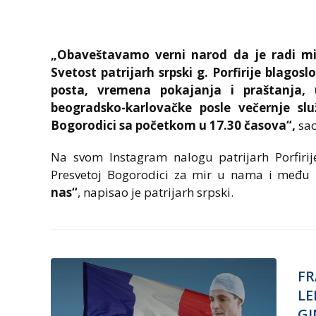
„Obaveštavamo verni narod da je radi 
Svetost patrijarh srpski g. Porfirije blagos
posta, vremena pokajanja i praštanja,
beogradsko-karlovačke posle večernje slu
Bogorodici sa početkom u 17.30 časova“,
sao
Na svom Instagram nalogu patrijarh Porfiri
Presvetoj Bogorodici za mir u nama i među
nas“
, napisao je patrijarh srpski.
FR
LE
GI