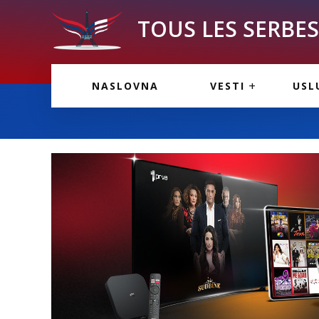
TOUS LES SERBES 
VESTI IZ FRANCU
OGL
NASLOVNA
VESTI
USL
VESTI IZ SRBIJE
VAŽ
VESTI IZ SVETA
KOR
INF