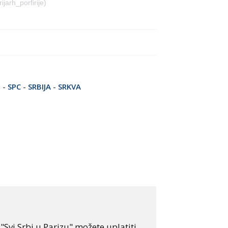
arh_porfirije)
E
-
SPC
-
SRBIJA
-
SRKVA
Svi Srbi u Parizu" možete uplatiti