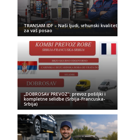
TRANSAM IDF – Naši ljudi, vrhunski kvalitet
za vaš posao
„DOBROSAV PREVOZ“: prevoz pošiljki i
kompletne selidbe (Srbija-Francuska-
Srbija)