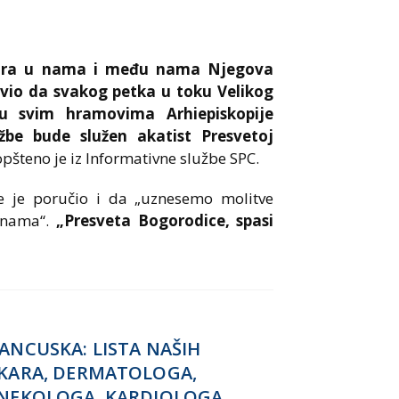
mira u nama i među nama Njegova
lovio da svakog petka u toku Velikog
 u svim hramovima Arhiepiskopije
žbe bude služen akatist Presvetoj
pšteno je iz Informativne službe SPC.
je je poručio i da „uznesemo molitve
 nama“.
„Presveta Bogorodice, spasi
ANCUSKA: LISTA NAŠIH
KARA, DERMATOLOGA,
NEKOLOGA, KARDIOLOGA,