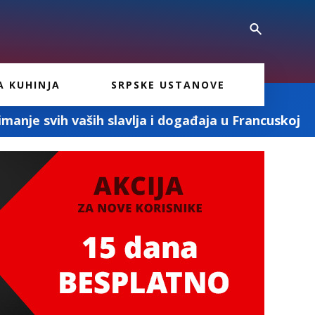
A KUHINJA
SRPSKE USTANOVE
avlja i događaja u Francuskoj
„Milenkovic 