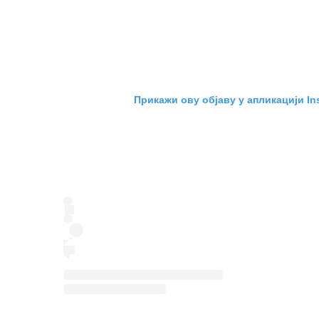
Прикажи ову објаву у апликацији In