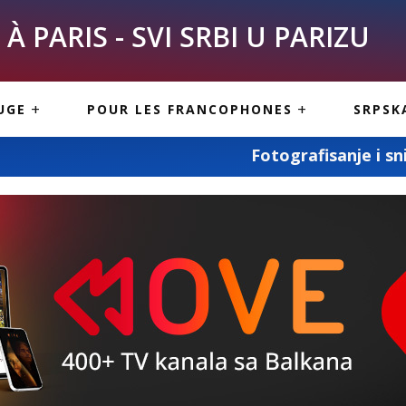
À PARIS - SVI SRBI U PARIZU
SKE
ASI
TOUS LES SERBES À
UGE
POUR LES FRANCOPHONES
SRPSK
PARIS
NE USLUGE
ARTICLES DE BLOG
Fotografisanje i snimanje svih vaših sl
ISNE
ORMACIJE
CUISINE SERBE
SERVICES