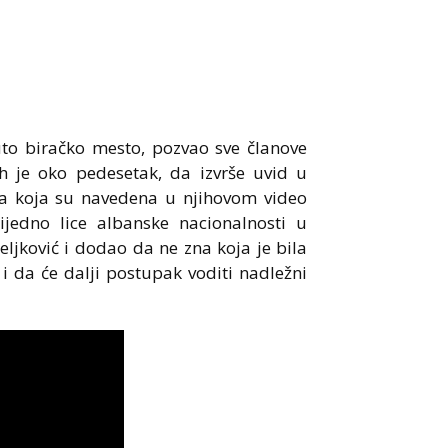
to biračko mesto, pozvao sve članove
ih je oko pedesetak, da izvrše uvid u
ica koja su navedena u njihovom video
ijedno lice albanske nacionalnosti u
ljković i dodao da ne zna koja je bila
i da će dalji postupak voditi nadležni