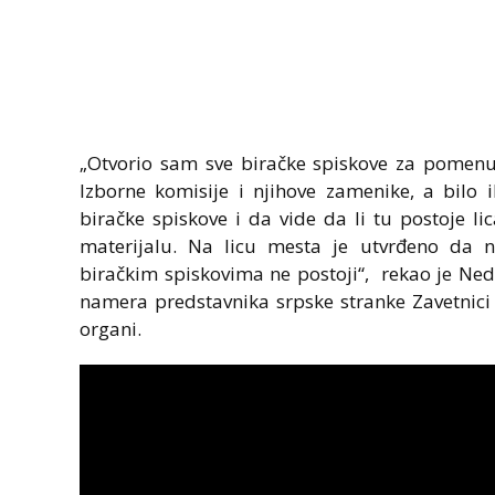
„Otvorio sam sve biračke spiskove za pomenu
Izborne komisije i njihove zamenike, a bilo 
biračke spiskove i da vide da li tu postoje l
materijalu. Na licu mesta je utvrđeno da n
biračkim spiskovima ne postoji“, rekao je Nede
namera predstavnika srpske stranke Zavetnici 
organi.