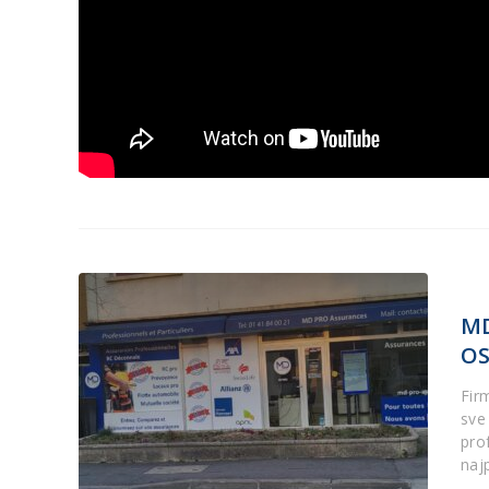
MD
OS
Fir
sve 
pro
naj