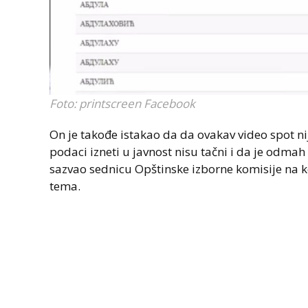
Foto: printscreen Facebook
On je takođe istakao da da ovakav video spot ni
podaci izneti u javnost nisu tačni i da je odma
sazvao sednicu Opštinske izborne komisije na ko
tema.