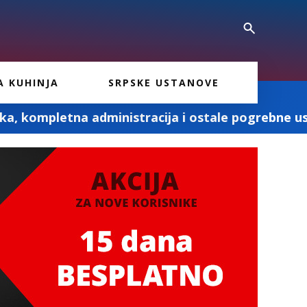
A KUHINJA
SRPSKE USTANOVE
inistracija i ostale pogrebne usluge
Foto