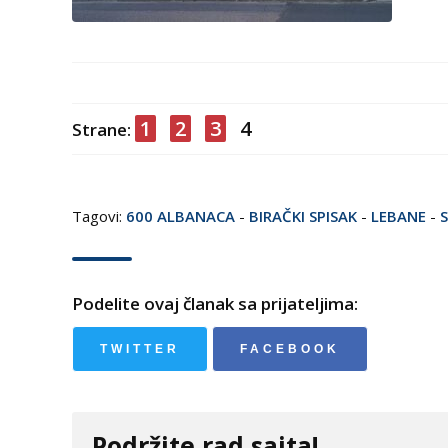
1
2
3
4
Strane:
Tagovi:
600 ALBANACA
-
BIRAČKI SPISAK
-
LEBANE
-
S
Podelite ovaj članak sa prijateljima:
TWITTER
FACEBOOK
Podržite rad sajta!