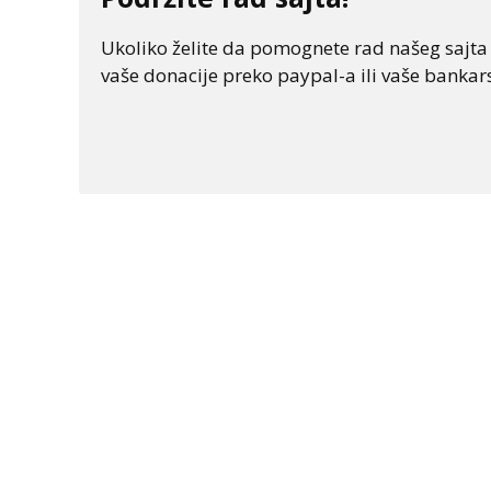
Ukoliko želite da pomognete rad našeg sajta "
vaše donacije preko paypal-a ili vaše bankars