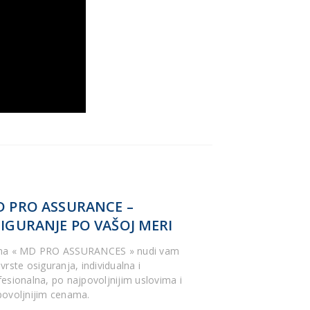
 PRO ASSURANCE –
IGURANJE PO VAŠOJ MERI
ma « MD PRO ASSURANCES » nudi vam
vrste osiguranja, individualna i
fesionalna, po najpovoljnijim uslovima i
povoljnijim cenama.