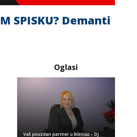
M SPISKU? Demanti
Oglasi
Vaš pouzdan partner u biznisu – DJ