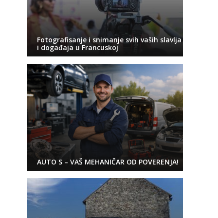
Fotografisanje i snimanje svih vaših slavlja
i događaja u Francuskoj
AUTO S – VAŠ MEHANIČAR OD POVERENJA!