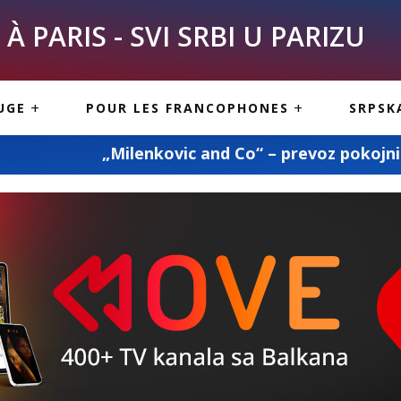
À PARIS - SVI SRBI U PARIZU
SKE
ASI
TOUS LES SERBES À
UGE
POUR LES FRANCOPHONES
SRPSK
PARIS
NE USLUGE
ARTICLES DE BLOG
nkovic and Co“ – prevoz pokojnika, kompletna adm
ISNE
ORMACIJE
CUISINE SERBE
SERVICES