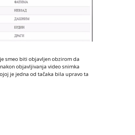
je smeo biti objavljen obzirom da
h nakon objavljivanja video snimka
joj je jedna od tačaka bila upravo ta