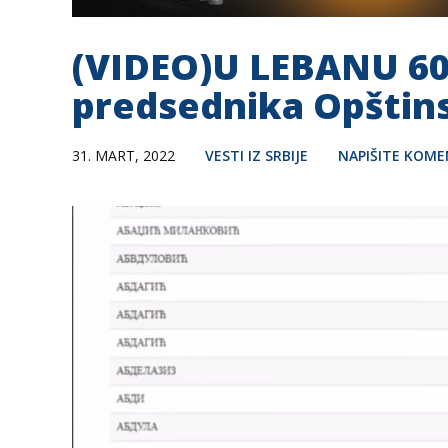
(VIDEO)U LEBANU 6
predsednika Opštins
31. MART, 2022
VESTI IZ SRBIJE
NAPIŠITE KOM