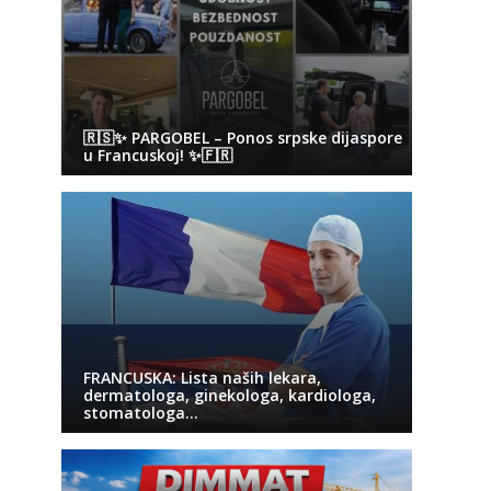
🇷🇸✨ PARGOBEL – Ponos srpske dijaspore
u Francuskoj! ✨🇫🇷
FRANCUSKA: Lista naših lekara,
dermatologa, ginekologa, kardiologa,
stomatologa…