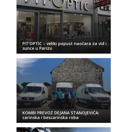
FIT’OPTIC – veliki popust naočara za vid i
sunce u Parizu
KOMBI PREVOZ DEJANA STANOJEVIĆA:
carinska i bescarinska roba