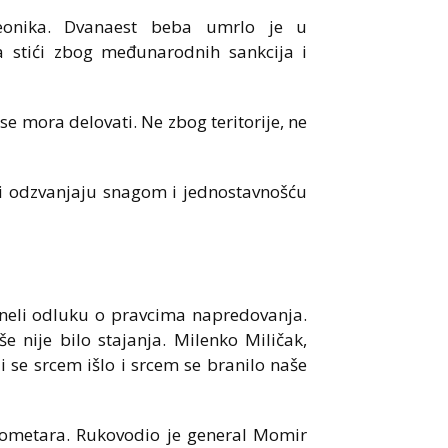
seonika. Dvanaest beba umrlo je u
a stići zbog međunarodnih sankcija i
e mora delovati. Ne zbog teritorije, ne
eči odzvanjaju snagom i jednostavnošću
neli odluku o pravcima napredovanja.
še nije bilo stajanja. Milenko Miličak,
li se srcem išlo i srcem se branilo naše
lometara. Rukovodio je general Momir