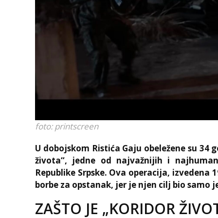
foto: printscreen
U dobojskom Ristića Gaju obeležene su 34 g
života“, jedne od najvažnijih i najhumani
Republike Srpske. Ova operacija, izvedena 1
borbe za opstanak, jer je njen cilj bio samo j
ZAŠTO JE „KORIDOR ŽIVO