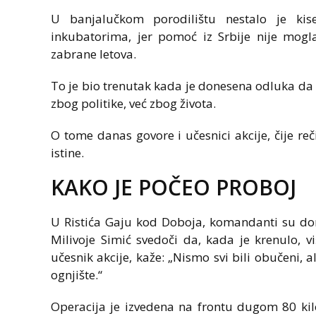
U banjalučkom porodilištu nestalo je ki
inkubatorima, jer pomoć iz Srbije nije mogl
zabrane letova.
To je bio trenutak kada je donesena odluka da s
zbog politike, već zbog života.
O tome danas govore i učesnici akcije, čije r
istine.
KAKO JE POČEO PROBOJ
U Ristića Gaju kod Doboja, komandanti su do
Milivoje Simić svedoči da, kada je krenulo, vi
učesnik akcije, kaže: „Nismo svi bili obučeni, a
ognjište.“
Operacija je izvedena na frontu dugom 80 ki