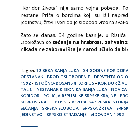
„Koridor života“ nije samo vojna pobeda. T
nestane. Priča o borcima koji su išli napr
jedinstvu, žrtvi i veri da je sloboda vredna svak
Zato se danas, 34 godine kasnije, u Ristić
Obeležava se
sećanje na hrabrost
,
zahvalno
nikada ne zaboravi šta je narod učinio da bi
Tagovi:
12 BEBA BANJA LUKA
-
34 GODINE KORIDOR
OPSTANAK
-
BROD OSLOBOĐENJE
-
DERVENTA OSL
1992
-
ISTOČNO-BOSANSKI KORPUS
-
KORIDOR ŽIV
TALIĆ
-
NESTANAK KISEONIKA BANJA LUKA
-
NOVICA 
KORIDOR
-
POLICIJA REPUBLIKE SRPSKE KRAJINE
-
PRO
KORPUS
-
RAT U BOSNI
-
REPUBLIKA SRPSKA ISTORIJ
SEĆANJA
-
SRPSKA SLOBODA
-
SRPSKA ŽRTVA
-
SRPSK
JEDINSTVO
-
SRPSKO STRADANJE
-
VIDOVDAN 1992
-