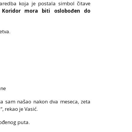
aredba koja je postala simbol čitave
 Koridor mora biti oslobođen do
etva.
ine
rata sam našao nakon dva meseca, zeta
, rekao je Vasić.
bođenog puta.