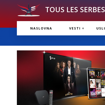
TOUS LES SERBES 
VESTI IZ FRANCU
OGL
NASLOVNA
VESTI
USL
VESTI IZ SRBIJE
VAŽ
VESTI IZ SVETA
KOR
INF