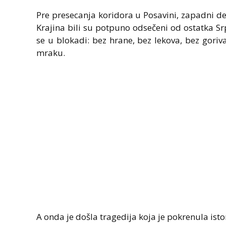
Pre presecanja koridora u Posavini, zapadni d
Krajina bili su potpuno odsečeni od ostatka Srp
se u blokadi: bez hrane, bez lekova, bez goriv
mraku.
A onda je došla tragedija koja je pokrenula istor