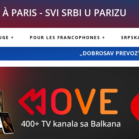
À PARIS - SVI SRBI U PARIZU
SKE
ASI
TOUS LES SERBES À
UGE
POUR LES FRANCOPHONES
SRPSK
PARIS
NE USLUGE
ARTICLES DE BLOG
„DOBROSAV PREVOZ“: prevoz pošiljki i ko
ISNE
ORMACIJE
CUISINE SERBE
SERVICES