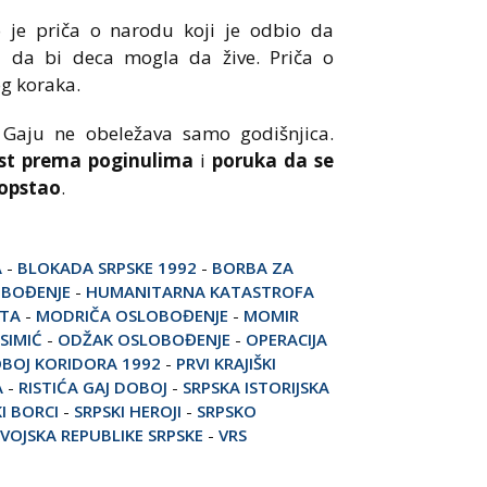
o je priča o narodu koji je odbio da
ed da bi deca mogla da žive. Priča o
og koraka.
a Gaju ne obeležava samo godišnjica.
st prema poginulima
i
poruka da se
 opstao
.
A
-
BLOKADA SRPSKE 1992
-
BORBA ZA
OBOĐENJE
-
HUMANITARNA KATASTROFA
OTA
-
MODRIČA OSLOBOĐENJE
-
MOMIR
SIMIĆ
-
ODŽAK OSLOBOĐENJE
-
OPERACIJA
BOJ KORIDORA 1992
-
PRVI KRAJIŠKI
A
-
RISTIĆA GAJ DOBOJ
-
SRPSKA ISTORIJSKA
I BORCI
-
SRPSKI HEROJI
-
SRPSKO
VOJSKA REPUBLIKE SRPSKE
-
VRS