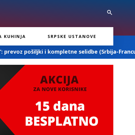
A KUHINJA
SRPSKE USTANOVE
mpletne selidbe (Srbija-Francuska-Srbija)