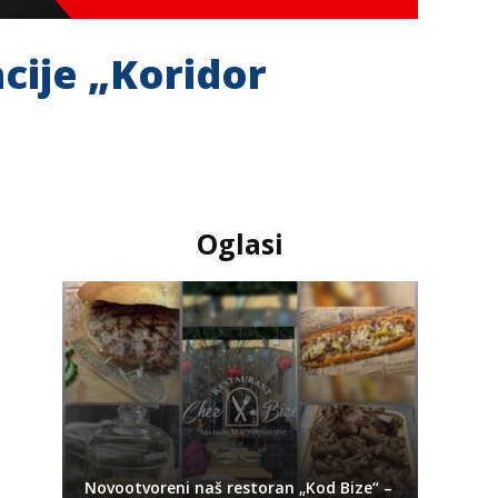
cije „Koridor
Oglasi
Novootvoreni naš restoran „Kod Bize“ –