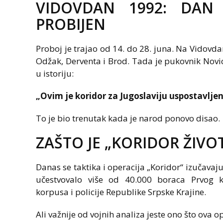
VIDOVDAN 1992: DAN
PROBIJEN
Proboj je trajao od 14. do 28. juna. Na Vidovd
Odžak, Derventa i Brod. Tada je pukovnik Novic
u istoriju:
„Ovim je koridor za Jugoslaviju uspostavljen
To je bio trenutak kada je narod ponovo disao.
ZAŠTO JE „KORIDOR ŽIV
Danas se taktika i operacija „Koridor“ izučava
učestvovalo više od 40.000 boraca Prvog k
korpusa i policije Republike Srpske Krajine.
Ali važnije od vojnih analiza jeste ono što ova o