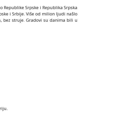
eo Republike Srpske i Republika Srpska
ske i Srbije. Više od milion ljudi našlo
a, bez struje. Gradovi su danima bili u
iju.