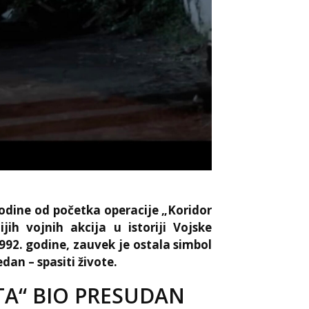
odine od početka operacije „Koridor
jih vojnih akcija u istoriji Vojske
992. godine, zauvek je ostala simbol
edan – spasiti živote.
TA“ BIO PRESUDAN