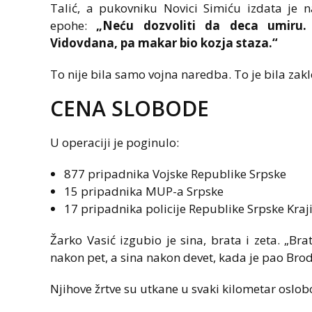
Talić, a pukovniku Novici Simiću izdata je n
epohe:
„Neću dozvoliti da deca umiru.
Vidovdana, pa makar bio kozja staza.“
To nije bila samo vojna naredba. To je bila zakl
CENA SLOBODE
U operaciji je poginulo:
877 pripadnika Vojske Republike Srpske
15 pripadnika MUP-a Srpske
17 pripadnika policije Republike Srpske Kraj
Žarko Vasić izgubio je sina, brata i zeta. „B
nakon pet, a sina nakon devet, kada je pao Brod“
Njihove žrtve su utkane u svaki kilometar oslo