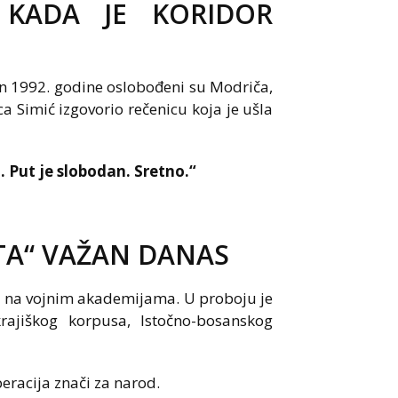
 KADA JE KORIDOR
an 1992. godine oslobođeni su Modriča,
a Simić izgovorio rečenicu koja je ušla
. Put je slobodan. Sretno.“
OTA“ VAŽAN DANAS
ju na vojnim akademijama. U proboju je
rajiškog korpusa, Istočno-bosanskog
peracija znači za narod.