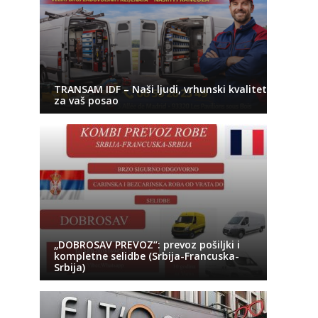
TRANSAM IDF – Naši ljudi, vrhunski kvalitet
za vaš posao
„DOBROSAV PREVOZ“: prevoz pošiljki i
kompletne selidbe (Srbija-Francuska-
Srbija)