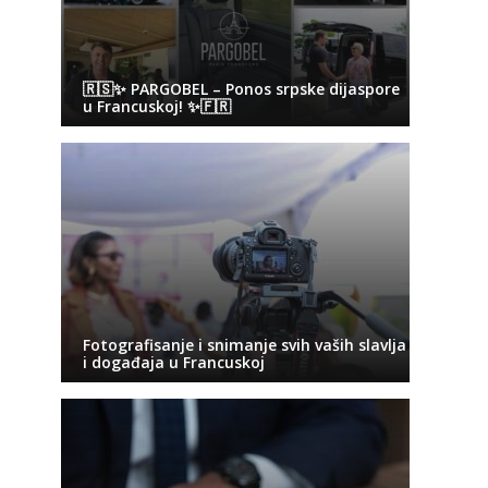
🇷🇸✨ PARGOBEL – Ponos srpske dijaspore
u Francuskoj! ✨🇫🇷
Fotografisanje i snimanje svih vaših slavlja
i događaja u Francuskoj