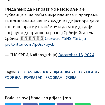
Гледаћемо да направимо најозбиљније
субвенције, најозбиљније планове и програме
за привлачење наших људи из дијаспоре да се
коначно врате у отаџбину и да могу да дају
свој пуни допринос за развој Србије. Живела
Србија! 🇷🇸🇷🇸🇷🇸
@avucic
#SNS
#Srbija
pic.twitter.com/Ip0rsFbycb
— СНС СРБИЈА (@sns_srbija)
December 18, 2024
Tagovi:
ALEKSANDARVUCIC
-
DIJASPORA
-
LJUDI
-
MLADI
-
PODRSKA
-
POVRATAK
-
PROGRAM
-
SRBIJA
Podelite ovaj članak sa prijateljima: