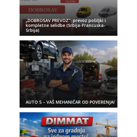
„DOBROSAV PREVOZ“: prevoz pošiljki i
kompletne selidbe (Srbija-Francuska-
Srbija)
AUTO S – VAŠ MEHANIČAR OD POVERENJA!