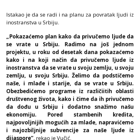
Istakao je da se radi i na planu za povratak ljudi iz
inostranstva u Srbiju.
„Pokazaćemo plan kako da privučemo ljude da
se vrate u Srbiju. Radimo na još jednom
projektu, u roku od desetak dana pokazaćemo
kako i na koji način da privučemo ljude iz
inostranstva da se vrate u svoju zemlju, u svoju
zemlju, u svoju Srbiju. Želimo da podstičemo
naše, i mlađe i starije, da se vrate u Srbiju.
Obezbedićemo programe iz različiitih oblasti
društvenog života, kako i čime da ih privučemo
da dođu u Srbiju i dodatno snažimo našu
ekonomiju. Pored stambenih kredita,
najpovoljnijih mogućih za mlade, napravićemo
i najozbiljnije subvencije za naše ljude iz
dijaspore“
, rekao je Vučić.