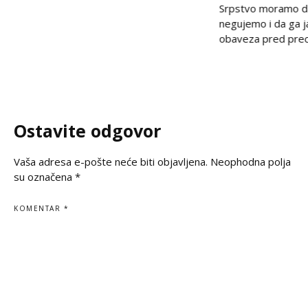
na nepravdu koja decenijama traži istinu
Srpstvo moramo d
i pravdu. U trenucima kada se prisećamo
negujemo i da ga 
golgote krajiških Srba, iz Beograda stiže
obaveza pred prec
snažan glas solidarnosti – Ambasada
potomcima. U vrem
Ruske Federacije poručila je da zločin ne
često prekraja, a i
sme biti zaboravljen,
pitanje, naša je du
jasno kažemo: srps
korene, svoju veru
Ostavite odgovor
svoju istinu. Na
Vaša adresa e-pošte neće biti objavljena.
Neophodna polja
su označena
*
KOMENTAR
*