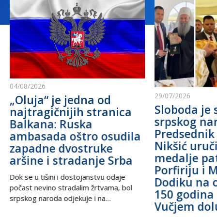
04/08/2026
29/07/2026
„Oluja“ je jedna od
Sloboda je 
najtragičnijih stranica
srpskog na
Balkana: Ruska
Predsednik
ambasada oštro osudila
Nikšić uru
zapadne dvostruke
medalje pa
aršine i stradanje Srba
Porfiriju i 
Dok se u tišini i dostojanstvu odaje
Dodiku na 
počast nevino stradalim žrtvama, bol
150 godina 
srpskog naroda odjekuje i na
Vučjem dol
međunarodnoj sceni, podsećajući svet