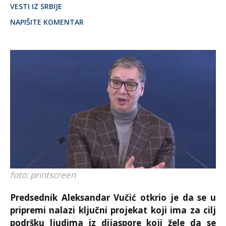
VESTI IZ SRBIJE
NAPIŠITE KOMENTAR
foto: printscreen
Predsednik Aleksandar Vučić otkrio je da se u
pripremi nalazi ključni projekat koji ima za cilj
podršku ljudima iz dijaspore koji žele da se