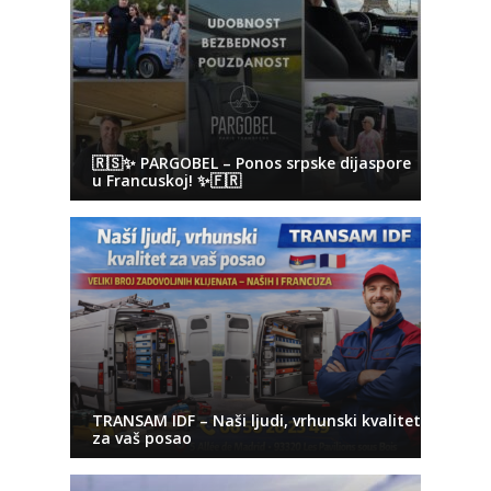
🇷🇸✨ PARGOBEL – Ponos srpske dijaspore
u Francuskoj! ✨🇫🇷
TRANSAM IDF – Naši ljudi, vrhunski kvalitet
za vaš posao