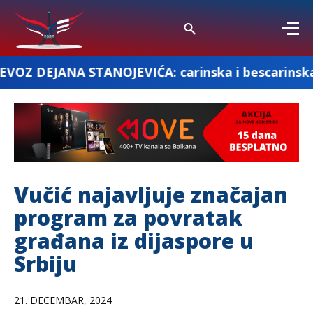
STANOJEVIĆA: carinska i bescarinska roba
Vučić najavljuje značajan
program za povratak
građana iz dijaspore u
Srbiju
21. DECEMBAR, 2024