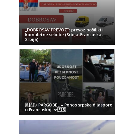
„DOBROSAV PREVOZ“: prevoz pošiljki i
kompletne selidbe (Srbija-Francuska-
Srbija)
🇷🇸✨ PARGOBEL – Ponos srpske dijaspore
u Francuskoj! ✨🇫🇷