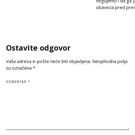
negujemo i da ga 
golgote krajiških Srba, iz Beograda stiže
obaveza pred prec
snažan glas solidarnosti – Ambasada
potomcima. U vrem
Ruske Federacije poručila je da zločin ne
često prekraja, a i
sme biti zaboravljen,
pitanje, naša je du
jasno kažemo: srps
korene, svoju veru
Ostavite odgovor
svoju istinu. Na
Vaša adresa e-pošte neće biti objavljena.
Neophodna polja
su označena
*
KOMENTAR
*