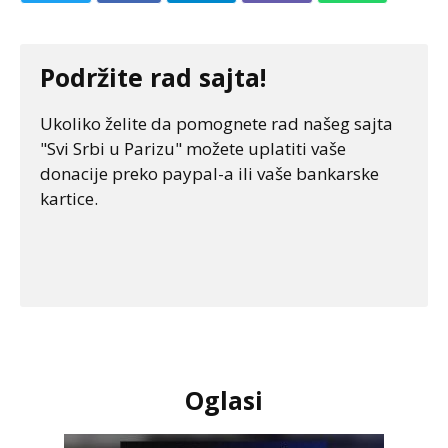
Podržite rad sajta!
Ukoliko želite da pomognete rad našeg sajta
"Svi Srbi u Parizu" možete uplatiti vaše
donacije preko paypal-a ili vaše bankarske
kartice.
Oglasi