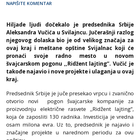
NAPIŠITE KOMENTAR
Hiljade ljudi dočekalo je predsednika Srbije
Aleksandra Vučića u Svilajncu. Jučerašnji razlog
njegovog dolaska bio je od velikog značaja za
ovaj kraj i meštane opštine Svijalnac koji će
pronaći svoje radno mesto u novom
švajcarskom pogonu ,,Ridžent lajting“. Vučić je
takođe najavio i nove projekte i ulaganja u ovaj
kraj.
Predsednik Srbije je juče presekao vrpcu i zvanično
otvorio novi pogon švajcarske kompanije za
proizvodnju električne rasvete ,,Ridžent lajting“,
koja će zaposliti 130 radnika. Investicija je vredna
osam milona evra. Uz to, predsednik je najavio i
značajne projekte u narednom periodu za ovu