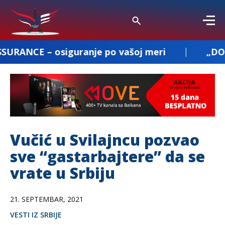
iguranje po vašoj meri
„DOBROSAV PREVOZ
Vučić u Svilajncu pozvao
sve “gastarbajtere” da se
vrate u Srbiju
21. SEPTEMBAR, 2021
VESTI IZ SRBIJE