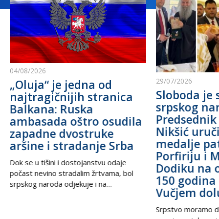
04/08/2026
29/07/2026
„Oluja“ je jedna od
Sloboda je 
najtragičnijih stranica
srpskog na
Balkana: Ruska
Predsednik
ambasada oštro osudila
Nikšić uru
zapadne dvostruke
medalje pa
aršine i stradanje Srba
Porfiriju i 
Dok se u tišini i dostojanstvu odaje
Dodiku na 
počast nevino stradalim žrtvama, bol
150 godina 
srpskog naroda odjekuje i na
Vučjem dol
međunarodnoj sceni, podsećajući svet
na nepravdu koja decenijama traži istinu
Srpstvo moramo d
i pravdu. U trenucima kada se prisećamo