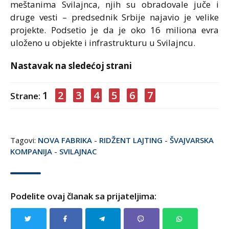
meštanima Svilajnca, njih su obradovale juče i
druge vesti – predsednik Srbije najavio je velike
projekte. Podsetio je da je oko 16 miliona evra
uloženo u objekte i infrastrukturu u Svilajncu.
Nastavak na sledećoj strani
1
2
3
4
5
6
7
Strane:
Tagovi:
NOVA FABRIKA
-
RIDŽENT LAJTING
-
ŠVAJVARSKA
KOMPANIJA
-
SVILAJNAC
Podelite ovaj članak sa prijateljima: