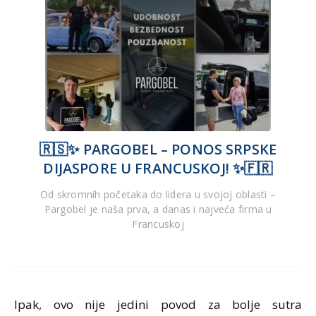
🇷🇸✨ PARGOBEL – PONOS SRPSKE
DIJASPORE U FRANCUSKOJ! ✨🇫🇷
Od skromnih početaka do lidera u svojoj oblasti –
Pargobel je naša prva, a danas i najveća firma u
Francuskoj
Ipak, ovo nije jedini povod za bolje sutra