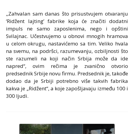
,,Zahvalan sam danas što prisustvujem otvaranju
‘Ridžent lajting’ fabrike koja će značiti dodatni
impuls ne samo zaposlenima, nego i opštini
Svilajnac. Učestvujemo u obnovi mnogih hramova
u celom okrugu, nastavićemo sa tim. Veliko hvala
na svemu, na podršci, razumevanju, ozbiljnosti što
ste razumeli na koji način Srbija može da ide
napred“, ovim rečima je zvanično otvorio
predsednik Srbije novu firmu. Predsednik je, takođe
dodao da je Srbiji potrebno više takvih fabrika
kakva je „Ridžent“, a koje zapošljavaju između 100 i
300 ljudi.