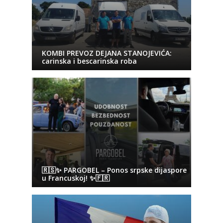
KOMBI PREVOZ DEJANA STANOJEVIĆA:
carinska i bescarinska roba
🇷🇸✨ PARGOBEL – Ponos srpske dijaspore
u Francuskoj! ✨🇫🇷