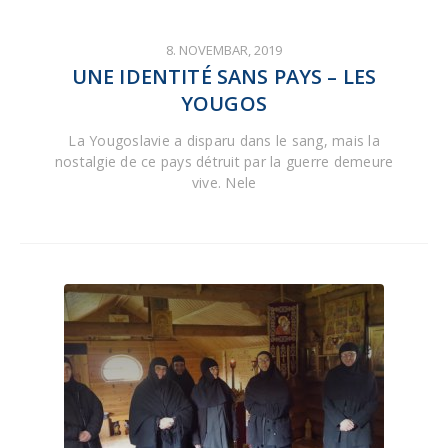
8. NOVEMBAR, 2019
UNE IDENTITÉ SANS PAYS – LES
YOUGOS
La Yougoslavie a disparu dans le sang, mais la
nostalgie de ce pays détruit par la guerre demeure
vive. Nele