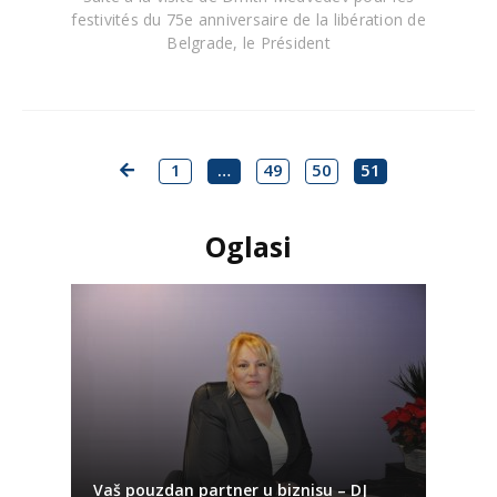
festivités du 75e anniversaire de la libération de
Belgrade, le Président
1
…
49
50
51
Oglasi
Vaš pouzdan partner u biznisu – DJ