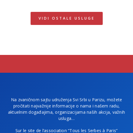
VIDI OSTALE USLUGE
Na zvaničnom sajtu udruženja Svi Srbi u Parizu, možete
pročitati najvažnije informacije o nama i našem radu,
aktuelnim događajima, organizacijama naših akcija, važnih
usluga…
Sur le site de l’association “Tous les Serbes à Paris”