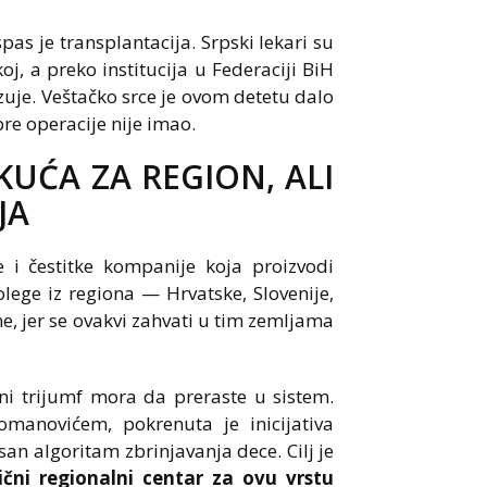
spas je transplantacija. Srpski lekari su
, a preko institucija u Federaciji BiH
izuje. Veštačko srce je ovom detetu dalo
re operacije nije imao.
UĆA ZA REGION, ALI
JA
e i čestitke kompanije koja proizvodi
lege iz regiona — Hrvatske, Slovenije,
e, jer se ovakvi zahvati u tim zemljama
ni trijumf mora da preraste u sistem.
manovićem, pokrenuta je inicijativa
an algoritam zbrinjavanja dece. Cilj je
čni regionalni centar za ovu vrstu