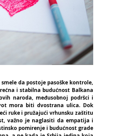
u smele da postoje pasoške kontrole,
. Srećna i stabilna budućnost Balkana
govih naroda, međusobnoj podršci i
ot mora biti dvostrana ulica. Dok
eći ruke i pružajući vrhunsku zaštitu
t, važno je naglasiti da empatija i
Istinsko pomirenje i budućnost grade
a, a ne kada je Srbija jedina koja