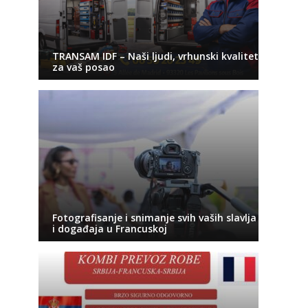
TRANSAM IDF – Naši ljudi, vrhunski kvalitet
za vaš posao
Fotografisanje i snimanje svih vaših slavlja
i događaja u Francuskoj