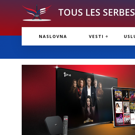
TOUS LES SERBES 
VESTI IZ FRANCU
OGL
NASLOVNA
VESTI
USL
VESTI IZ SRBIJE
VAŽ
VESTI IZ SVETA
KOR
INF