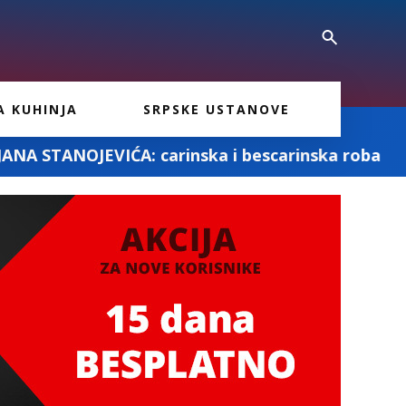
A KUHINJA
SRPSKE USTANOVE
arinska i bescarinska roba
MD PRO ASSU