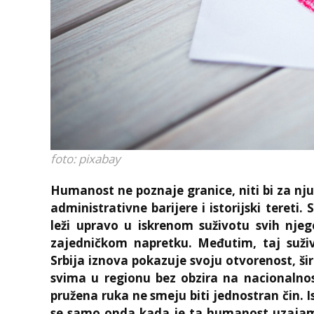
foto: pixabay
Humanost ne poznaje granice, niti bi za nj
administrativne barijere i istorijski tereti
leži upravo u iskrenom suživotu svih nje
zajedničkom napretku. Međutim, taj suživ
Srbija iznova pokazuje svoju otvorenost, šir
svima u regionu bez obzira na nacionalnos
pružena ruka ne smeju biti jednostran čin. 
se samo onda kada je ta humanost uzajamn