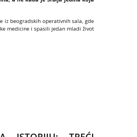
iže iz beogradskih operativnih sala, gde
ke medicine i spasili jedan mladi život
A ISTORIJU: TREĆI