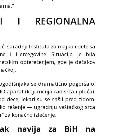
vama.“
I I REGIONALNA
ći saradnji Instituta za majku i dete sa
ne i Hercegovine. Situacija je bila
netskim opterećenjem, gde je dečakov
mačkoj.
ogodišnjaka se dramatično pogoršalo.
MO aparat (koji menja rad srca i pluća).
od dece, lekari su se našli pred zidom.
sko rešenje — ugradnju veštačkog srca
r“ za konačno izlečenje.
čak navija za BiH na