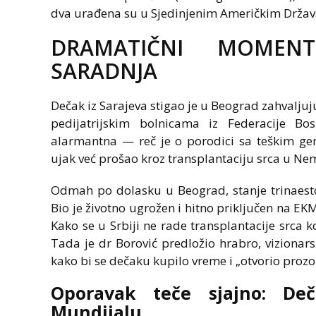
dva urađena su u Sjedinjenim Američkim Drža
DRAMATIČNI MOMENT
SARADNJA
Dečak iz Sarajeva stigao je u Beograd zahvaljuju
pedijatrijskim bolnicama iz Federacije Bos
alarmantna — reč je o porodici sa teškim ge
ujak već prošao kroz transplantaciju srca u Ne
Odmah po dolasku u Beograd, stanje trinaest
Bio je životno ugrožen i hitno priključen na EK
Kako se u Srbiji ne rade transplantacije srca k
Tada je dr Borović predložio hrabro, vizionar
kako bi se dečaku kupilo vreme i „otvorio prozo
Oporavak teče sjajno: De
Mundijalu