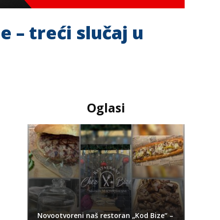
– treći slučaj u
Oglasi
Novootvoreni naš restoran „Kod Bize“ –