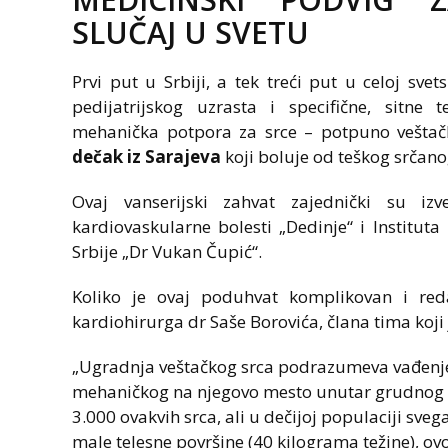
SLUČAJ U SVETU
Prvi put u Srbiji, a tek treći put u celoj sve
pedijatrijskog uzrasta i specifične, sitne
mehanička potpora za srce – potpuno veštačk
dečak iz Sarajeva
koji boluje od teškog srčano
Ovaj vanserijski zahvat zajednički su izve
kardiovaskularne bolesti „Dedinje“ i Instituta
Srbije „Dr Vukan Čupić“.
Koliko je ovaj poduhvat komplikovan i red
kardiohirurga dr Saše Borovića, člana tima koji 
„Ugradnja veštačkog srca podrazumeva vađenje
mehaničkog na njegovo mesto unutar grudnog k
3.000 ovakvih srca, ali u dečijoj populaciji sve
male telesne površine (40 kilograma težine), ovo 