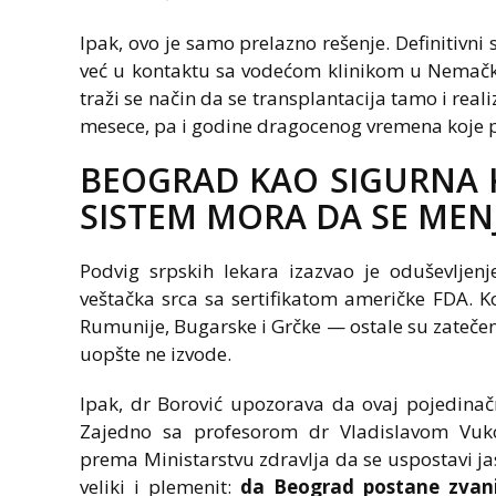
Ipak, ovo je samo prelazno rešenje. Definitivni 
već u kontaktu sa vodećom klinikom u Nemačkoj
traži se način da se transplantacija tamo i real
mesece, pa i godine dragocenog vremena koje p
BEOGRAD KAO SIGURNA K
SISTEM MORA DA SE MEN
Podvig srpskih lekara izazvao je oduševljenj
veštačka srca sa sertifikatom američke FDA. Ko
Rumunije, Bugarske i Grčke — ostale su zatečen
uopšte ne izvode.
Ipak, dr Borović upozorava da ovaj pojedinač
Zajedno sa profesorom dr Vladislavom Vuko
prema Ministarstvu zdravlja da se uspostavi jas
veliki i plemenit:
da Beograd postane zvani