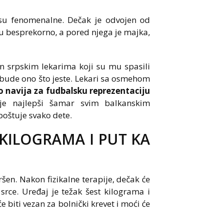
 su fenomenalne. Dečak je odvojen od
išu besprekorno, a pored njega je majka,
n srpskim lekarima koji su mu spasili
bude ono što jeste. Lekari sa osmehom
 navija za fudbalsku reprezentaciju
je najlepši šamar svim balkanskim
poštuje svako dete.
KILOGRAMA I PUT KA
ršen. Nakon fizikalne terapije, dečak će
 srce. Uređaj je težak šest kilograma i
 biti vezan za bolnički krevet i moći će