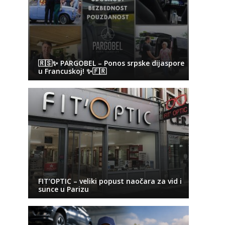
🇷🇸✨ PARGOBEL – Ponos srpske dijaspore
u Francuskoj! ✨🇫🇷
FIT’OPTIC – veliki popust naočara za vid i
sunce u Parizu