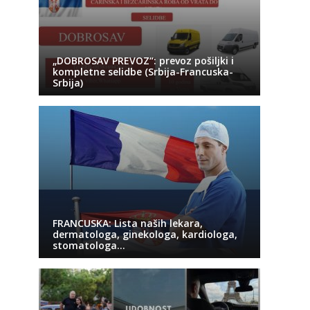
„DOBROSAV PREVOZ“: prevoz pošiljki i
kompletne selidbe (Srbija-Francuska-
Srbija)
FRANCUSKA: Lista naših lekara,
dermatologa, ginekologa, kardiologa,
stomatologa…