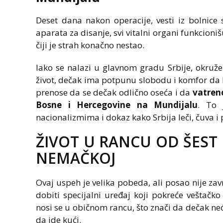
Deset dana nakon operacije, vesti iz bolnice
aparata za disanje, svi vitalni organi funkcion
čiji je strah konačno nestao.
Iako se nalazi u glavnom gradu Srbije, okruže
život, dečak ima potpunu slobodu i komfor da 
prenose da se dečak odlično oseća i da
vatreno
Bosne i Hercegovine na Mundijalu
. To 
nacionalizmima i dokaz kako Srbija leči, čuva i 
ŽIVOT U RANCU OD ŠEST 
NEMAČKOJ
Ovaj uspeh je velika pobeda, ali posao nije zav
dobiti specijalni uređaj koji pokreće veštačko
nosi se u običnom rancu, što znači da dečak neće
da ide kući.