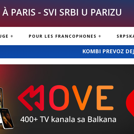
À PARIS - SVI SRBI U PARIZU
SKE
ASI
TOUS LES SERBES À
UGE
POUR LES FRANCOPHONES
SRPSK
PARIS
NE USLUGE
ARTICLES DE BLOG
KOMBI PREVOZ DEJANA STANOJEVIĆA: c
ISNE
ORMACIJE
CUISINE SERBE
SERVICES