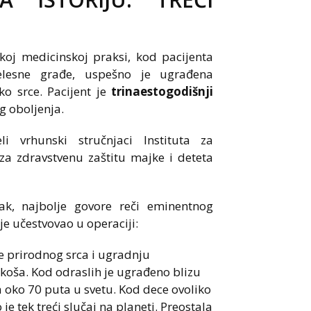
tskoj medicinskoj praksi, kod pacijenta
 telesne građe, uspešno je ugrađena
o srce. Pacijent je
trinaestogodišnji
g oboljenja.
li vrhunski stručnjaci Instituta za
 za zdravstvenu zaštitu majke i deteta
ak, najbolje govore reči eminentnog
je učestvovao u operaciji:
 prirodnog srca i ugradnju
oša. Kod odraslih je ugrađeno blizu
ga oko 70 puta u svetu. Kod dece ovoliko
je tek treći slučaj na planeti. Preostala