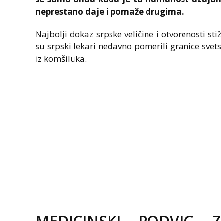
neprestano daje i pomaže drugima.
Najbolji dokaz srpske veličine i otvorenosti st
su srpski lekari nedavno pomerili granice svets
iz komšiluka.
MEDICINSKI PODVIG Z