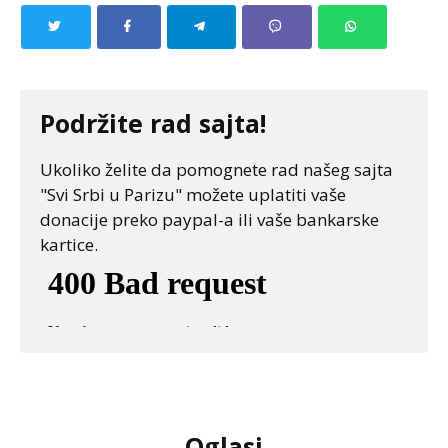
Podržite rad sajta!
Ukoliko želite da pomognete rad našeg sajta
"Svi Srbi u Parizu" možete uplatiti vaše
donacije preko paypal-a ili vaše bankarske
kartice.
Oglasi