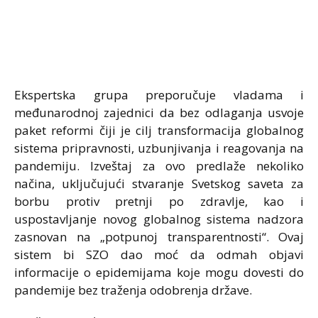
Ekspertska grupa preporučuje vladama i
međunarodnoj zajednici da bez odlaganja usvoje
paket reformi čiji je cilj transformacija globalnog
sistema pripravnosti, uzbunjivanja i reagovanja na
pandemiju. Izveštaj za ovo predlaže nekoliko
načina, uključujući stvaranje Svetskog saveta za
borbu protiv pretnji po zdravlje, kao i
uspostavljanje novog globalnog sistema nadzora
zasnovan na „potpunoj transparentnosti“. Ovaj
sistem bi SZO dao moć da odmah objavi
informacije o epidemijama koje mogu dovesti do
pandemije bez traženja odobrenja države.