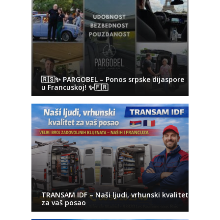
🇷🇸✨ PARGOBEL – Ponos srpske dijaspore
u Francuskoj! ✨🇫🇷
TRANSAM IDF – Naši ljudi, vrhunski kvalitet
za vaš posao