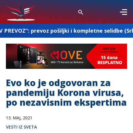
oz pošiljki i kompletne selidbe (Srbija-Francuska
Evo ko je odgovoran za
pandemiju Korona virusa,
po nezavisnim ekspertima
13. MAJ, 2021
VESTI IZ SVETA