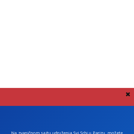
Na zvaničnom sajtu udruženja Svi Srbi u Parizu, možete