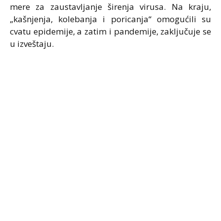
mere za zaustavljanje širenja virusa. Na kraju,
„kašnjenja, kolebanja i poricanja“ omogućili su
cvatu epidemije, a zatim i pandemije, zaključuje se
u izveštaju.