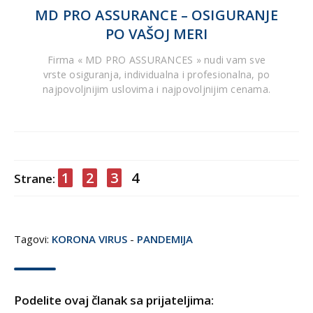
MD PRO ASSURANCE – OSIGURANJE
PO VAŠOJ MERI
Firma « MD PRO ASSURANCES » nudi vam sve
vrste osiguranja, individualna i profesionalna, po
najpovoljnijim uslovima i najpovoljnijim cenama.
1
2
3
4
Strane:
Tagovi:
KORONA VIRUS
-
PANDEMIJA
Podelite ovaj članak sa prijateljima: