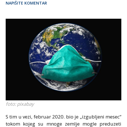
NAPIŠITE KOMENTAR
foto: pixabay
S tim u vezi, februar 2020. bio je „izgubljeni mesec“
tokom kojeg su mnoge zemlje mogle preduzeti