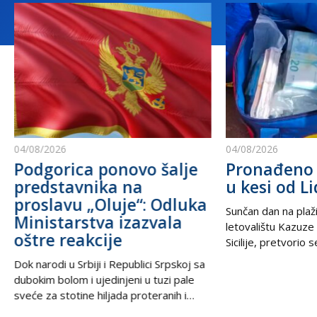
04/08/2026
04/08/2026
Podgorica ponovo šalje
Pronađeno 
predstavnika na
u kesi od Li
proslavu „Oluje“: Odluka
Sunčan dan na plaži
Ministarstva izazvala
letovalištu Kazuze
oštre reakcije
Sicilije, pretvorio 
trilera kada su izne
Dok narodi u Srbiji i Republici Srpskoj sa
pesku uočili neobič
dubokim bolom i ujedinjeni u tuzi pale
izbacili talasi. U
sveće za stotine hiljada proteranih i
kesama za zamrziv
hiljade nevino stradalih u krvavom