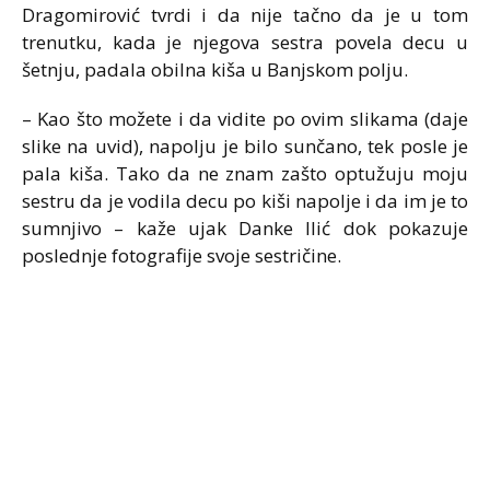
Dragomirović tvrdi i da nije tačno da je u tom
trenutku, kada je njegova sestra povela decu u
šetnju, padala obilna kiša u Banjskom polju.
– Kao što možete i da vidite po ovim slikama (daje
slike na uvid), napolju je bilo sunčano, tek posle je
pala kiša. Tako da ne znam zašto optužuju moju
sestru da je vodila decu po kiši napolje i da im je to
sumnjivo – kaže ujak Danke Ilić dok pokazuje
poslednje fotografije svoje sestričine.