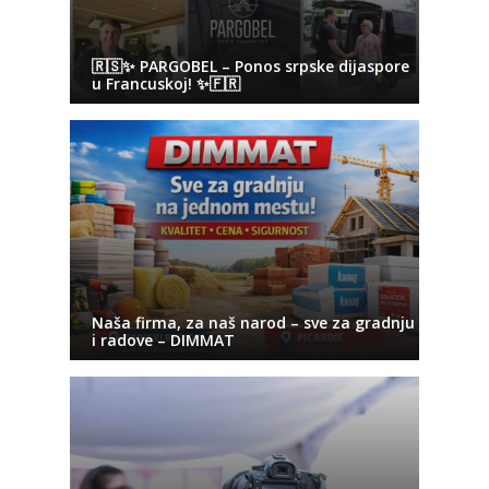
🇷🇸✨ PARGOBEL – Ponos srpske dijaspore
u Francuskoj! ✨🇫🇷
Naša firma, za naš narod – sve za gradnju
i radove – DIMMAT