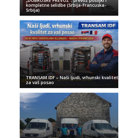
„DOBROSAV PREVOZ“: prevoz pošiljki i
kompletne selidbe (Srbija-Francuska-
Srbija)
TRANSAM IDF – Naši ljudi, vrhunski kvalitet
za vaš posao