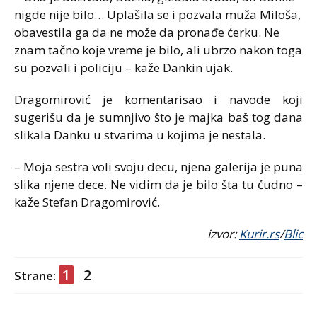
nigde nije bilo… Uplašila se i pozvala muža Miloša,
obavestila ga da ne može da pronađe ćerku. Ne
znam tačno koje vreme je bilo, ali ubrzo nakon toga
su pozvali i policiju – kaže Dankin ujak.
Dragomirović je komentarisao i navode koji
sugerišu da je sumnjivo što je majka baš tog dana
slikala Danku u stvarima u kojima je nestala.
– Moja sestra voli svoju decu, njena galerija je puna
slika njene dece. Ne vidim da je bilo šta tu čudno –
kaže Stefan Dragomirović.
izvor:
Kurir.rs
/
Blic
1
2
Strane: