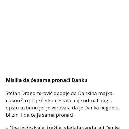
Mislila da će sama pronaći Danku
Stefan Dragomirović dodaje da Dankina majka,
nakon što joj je ćerka nestala, nije odmah digla
opštu uzbunu jer je verovala da je Danka negde u
blizini i da će je sama pronaći.
– Ona je dozivala, tražila, gledala svuda, ali Danke