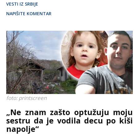
VESTI IZ SRBIJE
NAPIŠITE KOMENTAR
foto: printscreen
„Ne znam zašto optužuju moju
sestru da je vodila decu po kiši
napolje“