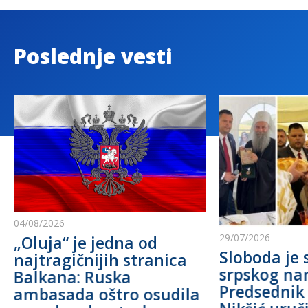
Poslednje vesti
04/08/2026
29/07/2026
„Oluja“ je jedna od
Sloboda je 
najtragičnijih stranica
srpskog na
Balkana: Ruska
Predsednik
ambasada oštro osudila