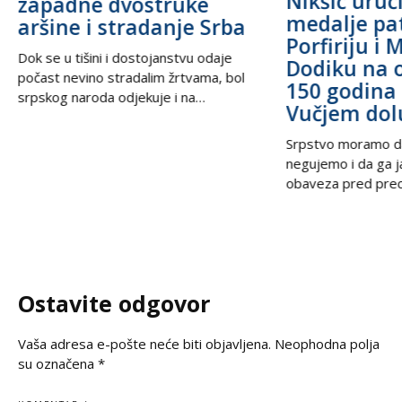
Nikšić uru
zapadne dvostruke
medalje pa
aršine i stradanje Srba
Porfiriju i 
Dok se u tišini i dostojanstvu odaje
Dodiku na 
počast nevino stradalim žrtvama, bol
150 godina 
srpskog naroda odjekuje i na
Vučjem dol
međunarodnoj sceni, podsećajući svet
na nepravdu koja decenijama traži istinu
Srpstvo moramo d
i pravdu. U trenucima kada se prisećamo
negujemo i da ga 
golgote krajiških Srba, iz Beograda stiže
obaveza pred prec
snažan glas solidarnosti – Ambasada
potomcima. U vrem
Ruske Federacije poručila je da zločin ne
često prekraja, a i
sme biti zaboravljen,
pitanje, naša je du
jasno kažemo: srps
korene, svoju veru
Ostavite odgovor
svoju istinu. Na
Vaša adresa e-pošte neće biti objavljena.
Neophodna polja
su označena
*