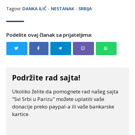
Tagovi:
DANKA ILIĆ
-
NESTANAK
-
SRBIJA
Podelite ovaj članak sa prijateljima:
Podržite rad sajta!
Ukoliko želite da pomognete rad našeg sajta
"Svi Srbi u Parizu" možete uplatiti vaše
donacije preko paypal-a ili vaše bankarske
kartice.