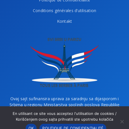
Conditions générales d’utilisation
Kontakt
Ovaj sajt sufinansira uprava za saradnju sa dijasporom i
Srbima u regionu Ministarstva spoljnih poslova Republike
Srbije i Ministarstvo bez portfelja zaduženo za dijasporu.
En utilisant ce site vous acceptez l'utilisation de cookies /
Korišćenjem ovog sajta prihvatili ste upotrebu kolačića
OK
POLITIQUE DE CONFIDENTIALITÉ