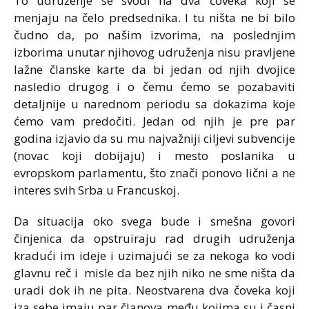
To udruženje se svodi na dva čoveka koji se
menjaju na čelo predsednika. I tu ništa ne bi bilo
čudno da, po našim izvorima, na poslednjim
izborima unutar njihovog udruženja nisu pravljene
lažne članske karte da bi jedan od njih dvojice
nasledio drugog i o čemu ćemo se pozabaviti
detaljnije u narednom periodu sa dokazima koje
ćemo vam predočiti. Jedan od njih je pre par
godina izjavio da su mu najvažniji ciljevi subvencije
(novac koji dobijaju) i mesto poslanika u
evropskom parlamentu, što znači ponovo lični a ne
interes svih Srba u Francuskoj.
Da situacija oko svega bude i smešna govori
činjenica da opstruiraju rad drugih udruženja
kradući im ideje i uzimajući se za nekoga ko vodi
glavnu reč i misle da bez njih niko ne sme ništa da
uradi dok ih ne pita. Neostvarena dva čoveka koji
iza sebe imaju par članova među kojima su i časni