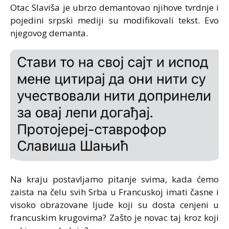
Otac Slaviša je ubrzo demantovao njihove tvrdnje i
pojedini srpski mediji su modifikovali tekst. Evo
njegovog demanta.
Na kraju postavljamo pitanje svima, kada ćemo
zaista na čelu svih Srba u Francuskoj imati časne i
visoko obrazovane ljude koji su dosta cenjeni u
francuskim krugovima? Zašto je novac taj kroz koji