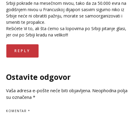
Srbiji pokrade na mesečnom nivou, tako da za 50.000 evra na
godišnjem nivou u Francuskoj dijapori sasvim sigurno niko iz
Srbije neće ni obratiti pažnju, morate se samoorganizovati i
smeniti te propalice.
Rešićete Vi to, ali šta ćemo sa lopovima po Srbiji pitanje glasi,
jer ovi po Srbiji kradu na veliko!!!
REPLY
Ostavite odgovor
Vaša adresa e-pošte neće biti objavljena.
Neophodna polja
su označena
*
KOMENTAR
*