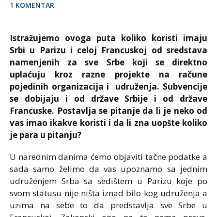
1 KOMENTAR
Istražujemo ovoga puta koliko koristi imaju
Srbi u Parizu i celoj Francuskoj od sredstava
namenjenih za sve Srbe koji se direktno
uplaćuju kroz razne projekte na račune
pojedinih organizacija i udruženja. Subvencije
se dobijaju i od države Srbije i od države
Francuske. Postavlja se pitanje da li je neko od
vas imao ikakve koristi i da li zna uopšte koliko
je para u pitanju?
U narednim danima ćemo objaviti tačne podatke a
sada samo želimo da vas upoznamo sa jednim
udruženjem Srba sa sedištem u Parizu koje po
svom statusu nije ništa iznad bilo kog udruženja a
uzima na sebe to da predstavlja sve Srbe u