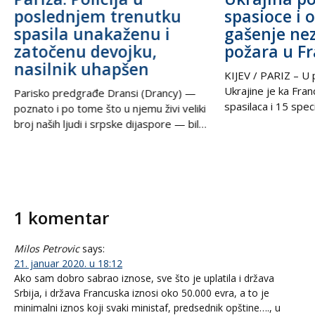
poslednjem trenutku
spasioce i 
spasila unakaženu i
gašenje ne
zatočenu devojku,
požara u F
nasilnik uhapšen
KIJEV / PARIZ – U p
Ukrajine je ka Fra
Parisko predgrađe Dransi (Drancy) —
spasilaca i 15 speci
poznato i po tome što u njemu živi veliki
kako bi pomogli u g
broj naših ljudi i srpske dijaspore — bilo
šumskih požara koj
je poprište prave drame u noći između
pustoše jugozapad
petka i subote. Zahvaljujući izuzetnoj
Ova pomoć rezultat
upornosti i profesionalizmu policijskih
tokom nedelje u t
službenika, iz zaključanog stana spasena
postigli ukrajinski
je mlada žena koja je pretrpela brutalno
1 komentar
Zelenski i predsed
vršnjačko i partnerovo nasilje i
Milos Petrovic
says:
21. januar 2020. u 18:12
Ako sam dobro sabrao iznose, sve što je uplatila i država
Srbija, i država Francuska iznosi oko 50.000 evra, a to je
minimalni iznos koji svaki ministaf, predsednik opštine…., u