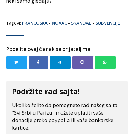
neki samo gledaju?
Tagovi:
FRANCUSKA
-
NOVAC
-
SKANDAL
-
SUBVENCIJE
Podelite ovaj članak sa prijateljima:
Podržite rad sajta!
Ukoliko želite da pomognete rad našeg sajta
"Svi Srbi u Parizu" možete uplatiti vaše
donacije preko paypal-a ili vaše bankarske
kartice.