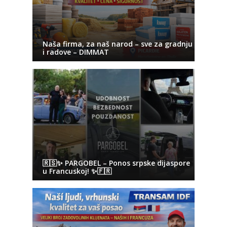
Naša firma, za naš narod – sve za gradnju
i radove – DIMMAT
🇷🇸✨ PARGOBEL – Ponos srpske dijaspore
u Francuskoj! ✨🇫🇷