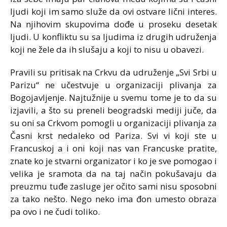
ljudi koji im samo služe da ovi ostvare lični interes.
Na njihovim skupovima dođe u proseku desetak
ljudi. U konfliktu su sa ljudima iz drugih udruženja
koji ne žele da ih slušaju a koji to nisu u obavezi.
Pravili su pritisak na Crkvu da udruženje „Svi Srbi u
Parizu“ ne učestvuje u organizaciji plivanja za
Bogojavljenje. Najtužnije u svemu tome je to da su
izjavili, a što su preneli beogradski mediji juče, da
su oni sa Crkvom pomogli u organizaciji plivanja za
Časni krst nedaleko od Pariza. Svi vi koji ste u
Francuskoj a i oni koji nas van Francuske pratite,
znate ko je stvarni organizator i ko je sve pomogao i
velika je sramota da na taj način pokušavaju da
preuzmu tuđe zasluge jer očito sami nisu sposobni
za tako nešto. Nego neko ima đon umesto obraza
pa ovo i ne čudi toliko.