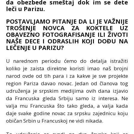
da obezbede smeštaj dok im se dete
leči u Parizu.
POSTAVLJAMO PITANJE DA LI JE VAŽNIJE
TROŠENJE NOVCA ZA KOKTELE UZ
OBAVEZNO FOTOGRAFISANJE ILI ŽIVOTI
NAŠE DECE I ODRASLIH KOJI DOĐU NA
LEČENJE U PARIZU?
U narednom periodu ćemo do detalja istražiti
koliko je zaista direktne koristi imao naš brojni
narod ovde od tih para i za kakve je sve projekte
region Pariza davao novac. Jedan od članova tog
udruženja je srpskim medijima ovih dana izjavio
da Francuska gleda Srbiju samo iz interesa. Ne
valja mu Francuska što tako gleda, a valja kada
daje svake godine novac za srpsku zajednicu koju
običan Srbin u Francuskoj ne vidi nikada.