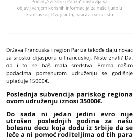
Portal „Svi Srbi u Parizu“ nastavlja sa
objavljivanjem korisnih informacija za naše ljude u
Francuskoj. Ovog puta, napravili smo listu
Država Francuska i region Pariza takođe daju novac
za srpsku dijasporu u Francuskoj. Niste znali? Da,
da i to ne baš mala sredstva. Prema našim
podacima pomenutom udruženju se godišnje
uplaćuje 15000€.
Poslednja subvencija pariskog regiona
ovom udruženju iznosi 35000€.
Do sada ni jedan jedini evro nije
utrošen poslednjih godina za našu
bolesnu decu koja dođu iz Srbije da se
leče a ni pomoć roditeljima od tih para