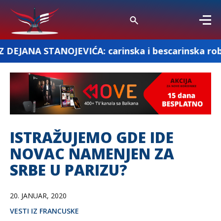
EVIĆA: carinska i bescarinska roba
„DO
ISTRAŽUJEMO GDE IDE
NOVAC NAMENJEN ZA
SRBE U PARIZU?
20. JANUAR, 2020
VESTI IZ FRANCUSKE