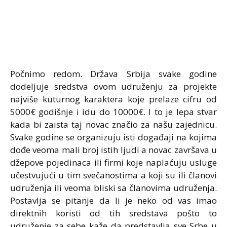
Počnimo redom. Država Srbija svake godine
dodeljuje sredstva ovom udruženju za projekte
najviše kuturnog karaktera koje prelaze cifru od
5000€ godišnje i idu do 10000€. I to je lepa stvar
kada bi zaista taj novac značio za našu zajednicu.
Svake godine se organizuju isti događaji na kojima
dođe veoma mali broj istih ljudi a novac završava u
džepove pojedinaca ili firmi koje naplaćuju usluge
učestvujući u tim svečanostima a koji su ili članovi
udruženja ili veoma bliski sa članovima udruženja.
Postavlja se pitanje da li je neko od vas imao
direktnih koristi od tih sredstava pošto to
udruženje za sebe kaže da predstavlja sve Srbe u