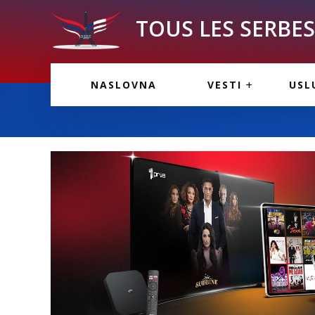
TOUS LES SERBES 
VESTI IZ FRANCU
OGL
NASLOVNA
VESTI
USL
VESTI IZ SRBIJE
VAŽ
VESTI IZ SVETA
KOR
INF