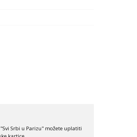
Svi Srbi u Parizu" možete uplatiti
ke kartice.