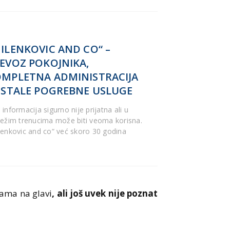
ILENKOVIC AND CO“ –
EVOZ POKOJNIKA,
MPLETNA ADMINISTRACIJA
OSTALE POGREBNE USLUGE
informacija sigurno nije prijatna ali u
težim trenucima može biti veoma korisna.
lenkovic and co“ već skoro 30 godina
dama na glavi
, ali još uvek nije poznat