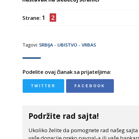
1
2
Strane:
Tagovi:
SRBIJA
-
UBISTVO
-
VRBAS
Podelite ovaj članak sa prijateljima:
TWITTER
FACEBOOK
Podržite rad sajta!
Ukoliko želite da pomognete rad našeg sajta "
vaše donacije preko paypal-a ili vaše bankars