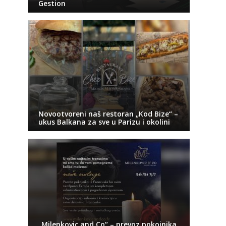
Gestion
Novootvoreni naš restoran „Kod Bize“ –
ukus Balkana za sve u Parizu i okolini
„Milenkovic and Co“ – prevoz pokojnika,