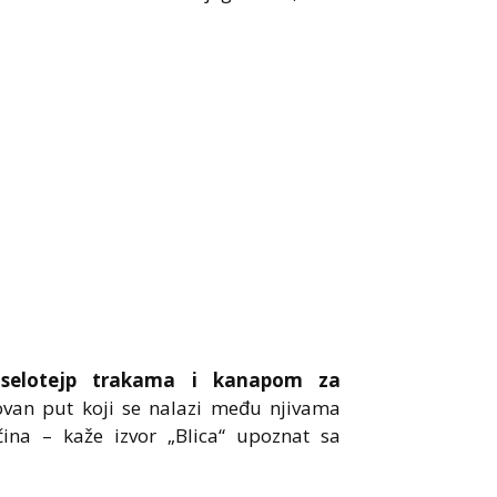
 selotejp trakama i kanapom za
van put koji se nalazi među njivama
ina – kaže izvor „Blica“ upoznat sa