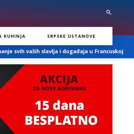
A KUHINJA
SRPSKE USTANOVE
lja i događaja u Francuskoj
MD PRO ASSURA