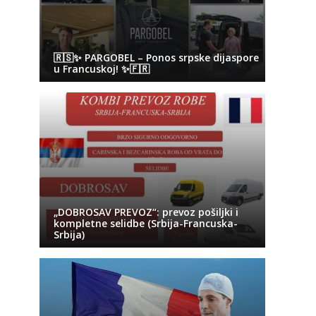
🇷🇸✨ PARGOBEL – Ponos srpske dijaspore
u Francuskoj! ✨🇫🇷
„DOBROSAV PREVOZ“: prevoz pošiljki i
kompletne selidbe (Srbija-Francuska-
Srbija)