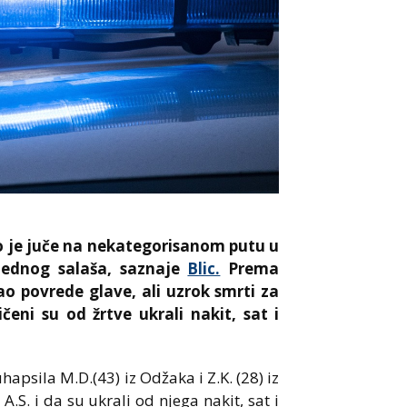
 je juče na nekategorisanom putu u
 jednog salaša, saznaje
Blic.
Prema
 povrede glave, ali uzrok smrti za
eni su od žrtve ukrali nakit, sat i
hapsila M.D.(43) iz Odžaka i Z.K. (28) iz
.S. i da su ukrali od njega nakit, sat i