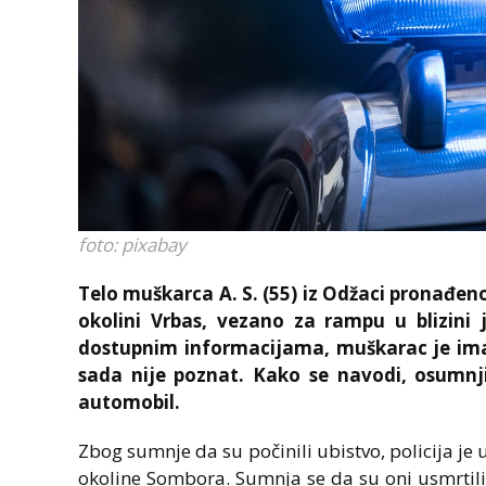
foto: pixabay
Telo muškarca A. S. (55) iz
Odžaci
pronađeno
okolini
Vrbas
, vezano za rampu u blizini
dostupnim informacijama, muškarac je imao
sada nije poznat. Kako se navodi, osumnjič
automobil.
Zbog sumnje da su počinili ubistvo, policija je u
okoline Sombora. Sumnja se da su oni usmrtili A