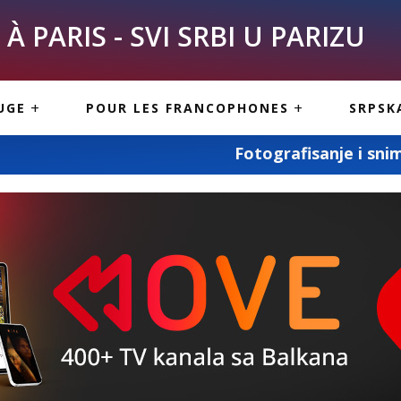
À PARIS - SVI SRBI U PARIZU
SKE
ASI
TOUS LES SERBES À
UGE
POUR LES FRANCOPHONES
SRPSK
PARIS
NE USLUGE
ARTICLES DE BLOG
Fotografisanje i snimanje svih vaših slav
ISNE
ORMACIJE
CUISINE SERBE
SERVICES