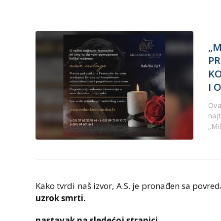
„M
PR
KO
I 
Ova 
naj
„Mi
Kako tvrdi naš izvor, A.S. je pronađen sa povre
uzrok smrti.
nastavak na sledećoj stranici