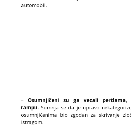
automobil.
–
Osumnjičeni su ga vezali pertlama,
rampu.
Sumnja se da je upravo nekategorizo
osumnjičenima bio zgodan za skrivanje zloč
istragom.