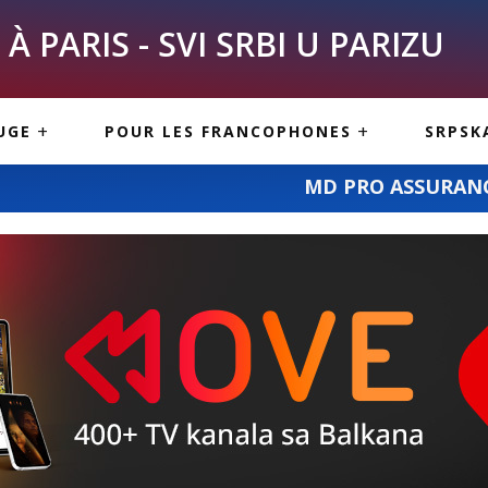
À PARIS - SVI SRBI U PARIZU
SKE
ASI
TOUS LES SERBES À
UGE
POUR LES FRANCOPHONES
SRPSK
PARIS
NE USLUGE
ARTICLES DE BLOG
MD PRO ASSURANCE – osiguranje po v
ISNE
ORMACIJE
CUISINE SERBE
SERVICES