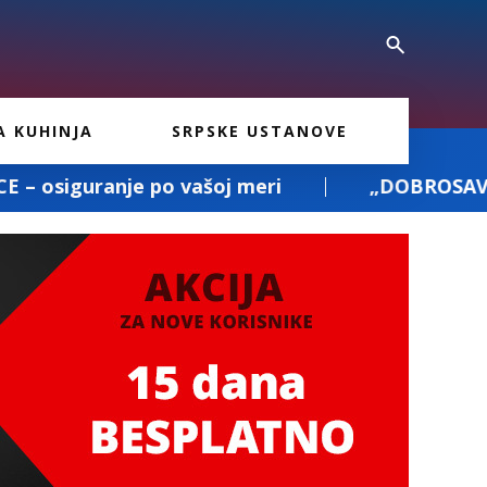
A KUHINJA
SRPSKE USTANOVE
ašoj meri
„DOBROSAV PREVOZ“: prevoz poši