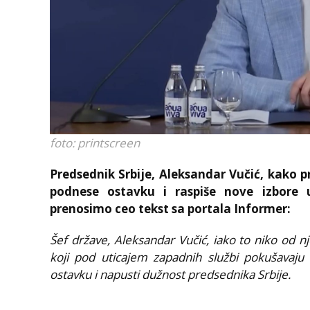
foto: printscreen
Predsednik Srbije, Aleksandar Vučić, kako p
podnese ostavku i raspiše nove izbore
prenosimo ceo tekst sa portala Informer:
Šef države, Aleksandar Vučić, iako to niko od nj
koji pod uticajem zapadnih službi pokušavaju
ostavku i napusti dužnost predsednika Srbije.