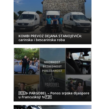
KOMBI PREVOZ DEJANA STANOJEVIĆA:
carinska i bescarinska roba
🇷🇸✨ PARGOBEL – Ponos srpske dijaspore
u Francuskoj! ✨🇫🇷