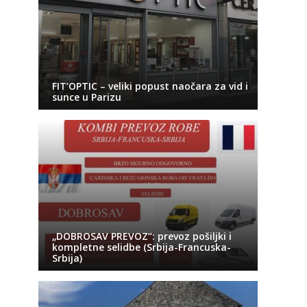
FIT’OPTIC – veliki popust naočara za vid i
sunce u Parizu
„DOBROSAV PREVOZ“: prevoz pošiljki i
kompletne selidbe (Srbija-Francuska-
Srbija)