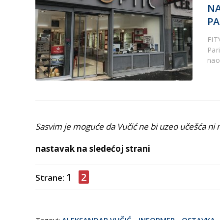
NA
PA
FIT
Par
nao
Sasvim je moguće da Vučić ne bi uzeo učešća ni
nastavak na sledećoj strani
1
2
Strane:
Tagovi:
ALEKSANDAR VUČIĆ
-
INFORMER
-
OSTAVKA