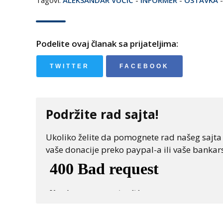
Podelite ovaj članak sa prijateljima:
TWITTER
FACEBOOK
Podržite rad sajta!
Ukoliko želite da pomognete rad našeg sajta "
vaše donacije preko paypal-a ili vaše bankars