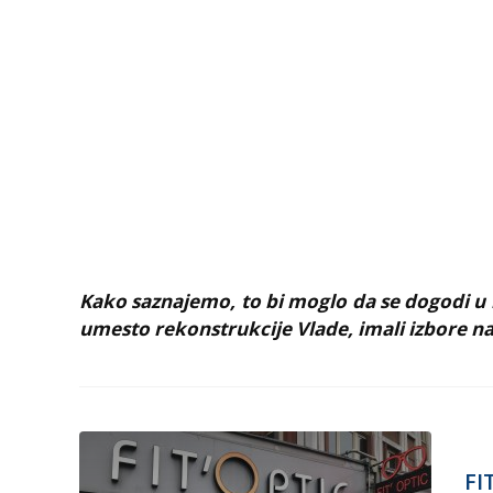
Kako saznajemo, to bi moglo da se dogodi u
umesto rekonstrukcije Vlade, imali izbore n
FI