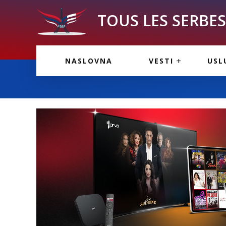
TOUS LES SERBES 
VESTI IZ FRANCU
OGL
NASLOVNA
VESTI
USL
VESTI IZ SRBIJE
VAŽ
VESTI IZ SVETA
KOR
INF