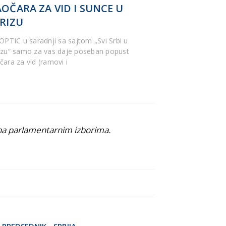
OČARA ZA VID I SUNCE U
RIZU
’OPTIC u saradnji sa sajtom „Svi Srbi u
izu“ samo za vas daje poseban popust
čara za vid (ramovi i
 na parlamentarnim izborima.
-
PREDSEDNIK
-
SRBIJA