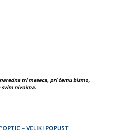
 naredna tri meseca, pri čemu bismo,
a svim nivoima.
T’OPTIC – VELIKI POPUST