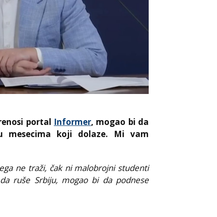
renosi portal
Informer
, mogao bi da
 u mesecima koji dolaze. Mi vam
ega ne traži, čak ni malobrojni studenti
 da ruše Srbiju, mogao bi da podnese