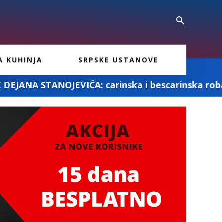
A KUHINJA
SRPSKE USTANOVE
 carinska i bescarinska roba
MD PRO AS