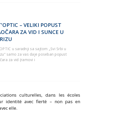
T’OPTIC – VELIKI POPUST
OČARA ZA VID I SUNCE U
RIZU
’OPTIC u saradnji sa sajtom „Svi Srbi u
izu“ samo za vas daje poseban popust
čara za vid (ramovi i
iations culturelles, dans les écoles
ur identité avec fierté – non pas en
vec elle.