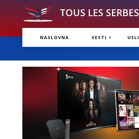
TOUS LES SERBES 
VESTI IZ FRANCU
OGL
NASLOVNA
VESTI
USL
VESTI IZ SRBIJE
VAŽ
VESTI IZ SVETA
KOR
INF