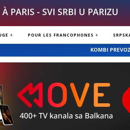
À PARIS - SVI SRBI U PARIZU
SKE
ASI
TOUS LES SERBES À
UGE
POUR LES FRANCOPHONES
SRPSK
PARIS
NE USLUGE
ARTICLES DE BLOG
KOMBI PREVOZ DEJANA STANOJEVIĆA:
ISNE
ORMACIJE
CUISINE SERBE
SERVICES