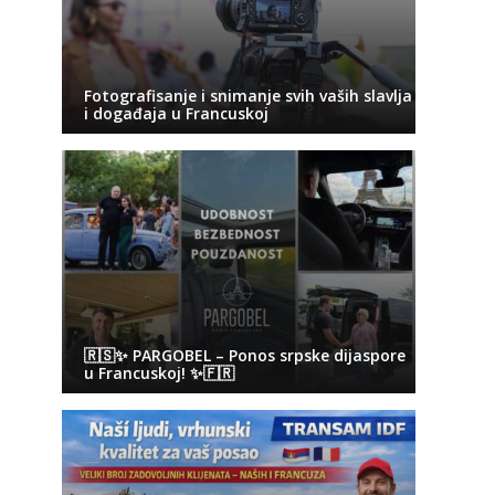
Fotografisanje i snimanje svih vaših slavlja
i događaja u Francuskoj
🇷🇸✨ PARGOBEL – Ponos srpske dijaspore
u Francuskoj! ✨🇫🇷