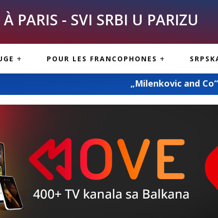
À PARIS - SVI SRBI U PARIZU
SKE
ASI
TOUS LES SERBES À
UGE
POUR LES FRANCOPHONES
SRPSK
PARIS
NE USLUGE
ARTICLES DE BLOG
„Milenkovic and Co“ – prevoz pokojnika
ISNE
ORMACIJE
CUISINE SERBE
SERVICES