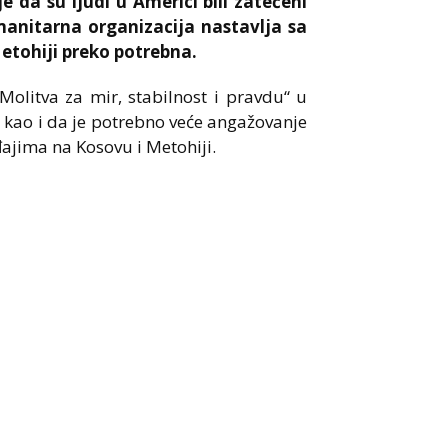
 da su ljudi u Americi bili zatečeni
manitarna organizacija nastavlja sa
etohiji preko potrebna.
„Molitva za mir, stabilnost i pravdu“ u
, kao i da je potrebno veće angažovanje
đajima na Kosovu i Metohiji.