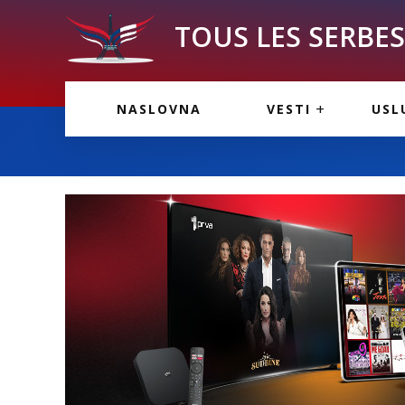
TOUS LES SERBES 
VESTI IZ FRANCU
OGL
NASLOVNA
VESTI
USL
VESTI IZ SRBIJE
VAŽ
VESTI IZ SVETA
KOR
INF