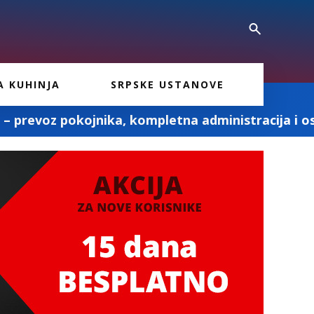
A KUHINJA
SRPSKE USTANOVE
, kompletna administracija i ostale pogrebne usl