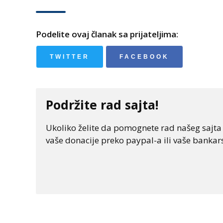
Podelite ovaj članak sa prijateljima:
TWITTER
FACEBOOK
Podržite rad sajta!
Ukoliko želite da pomognete rad našeg sajta "
vaše donacije preko paypal-a ili vaše bankars