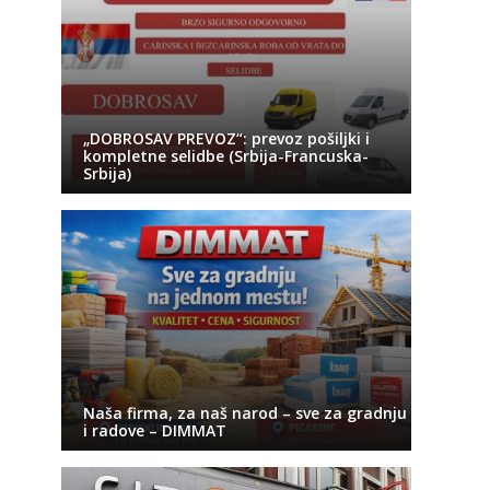
„DOBROSAV PREVOZ“: prevoz pošiljki i
kompletne selidbe (Srbija-Francuska-
Srbija)
Naša firma, za naš narod – sve za gradnju
i radove – DIMMAT