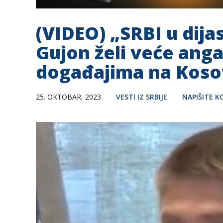
(VIDEO) „SRBI u dij
Gujon želi veće anga
događajima na Kosov
25. OKTOBAR, 2023
VESTI IZ SRBIJE
NAPIŠITE 