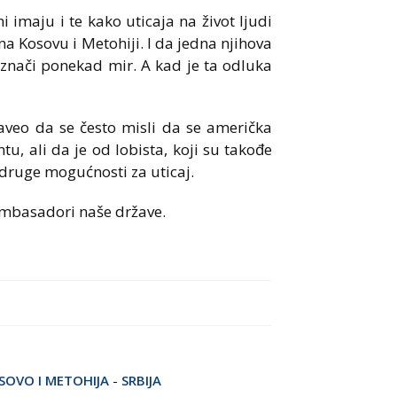
imaju i te kako uticaja na život ljudi
na Kosovu i Metohiji. I da jedna njihova
znači ponekad mir. A kad je ta odluka
aveo da se često misli da se američka
u, ali da je od lobista, koji su takođe
 druge mogućnosti za uticaj.
ambasadori naše države.
SOVO I METOHIJA
-
SRBIJA