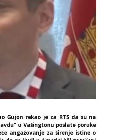
no Gujon rekao je za RTS da su na
 pravdu“ u Vašingtonu poslate poruke
eće angažovanje za širenje istine o