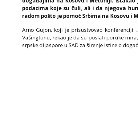
događajima na Kosovu i Metohiji. Istakao je
podacima koje su čuli, ali i da njegova hu
radom pošto je pomoć Srbima na Kosovu i M
Arno Gujon, koji je prisustvovao konferenciji 
Vašingtonu, rekao je da su poslali poruke mira
srpske dijaspore u SAD za širenje istine o doga