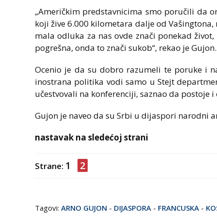
„Američkim predstavnicima smo poručili da oni 
koji žive 6.000 kilometara dalje od Vašingtona, 
mala odluka za nas ovde znači ponekad život, 
pogrešna, onda to znači sukob“, rekao je Gujon.
Ocenio je da su dobro razumeli te poruke i n
inostrana politika vodi samo u Stejt department
učestvovali na konferenciji, saznao da postoje i
Gujon je naveo da su Srbi u dijaspori narodni 
nastavak na sledećoj strani
1
2
Strane:
Tagovi:
ARNO GUJON
-
DIJASPORA
-
FRANCUSKA
-
KO