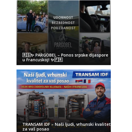
🇷🇸✨ PARGOBEL – Ponos srpske dijaspore
u Francuskoj! ✨🇫🇷
TRANSAM IDF – Naši ljudi, vrhunski kvalitet
za vaš posao