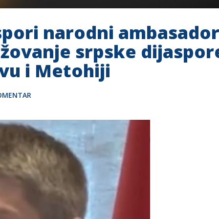
aspori narodni ambasador
žovanje srpske dijaspore 
u i Metohiji
KOMENTAR