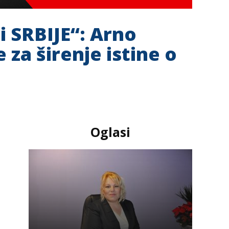
i SRBIJE“: Arno
za širenje istine o
Oglasi