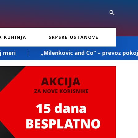
A KUHINJA
SRPSKE USTANOVE
nkovic and Co“ – prevoz pokojnika, kompletna adm