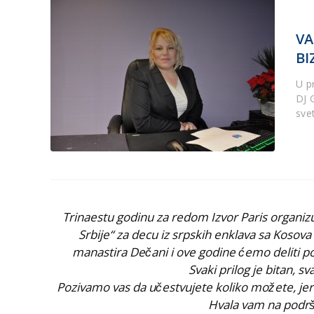
VA
BI
U pr
DJ G
sve
Trinaestu godinu za redom Izvor Paris organiz
Srbije“ za decu iz srpskih enklava sa Kosova
manastira Dečani i ove godine ćemo deliti 
Svaki prilog je bitan, sva
Pozivamo vas da učestvujete koliko možete, je
Hvala vam na podršci