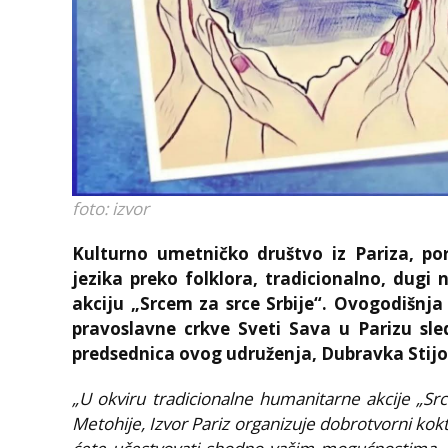
foto: izvor
Kulturno umetničko društvo iz Pariza, por
jezika preko folklora, tradicionalno, dugi
akciju „Srcem za srce Srbije“. Ovogodišnja
pravoslavne crkve Sveti Sava u Parizu sl
predsednica ovog udruženja, Dubravka Stijo
„U okviru tradicionalne humanitarne akcije „Sr
Metohije, Izvor Pariz organizuje dobrotvorni ko