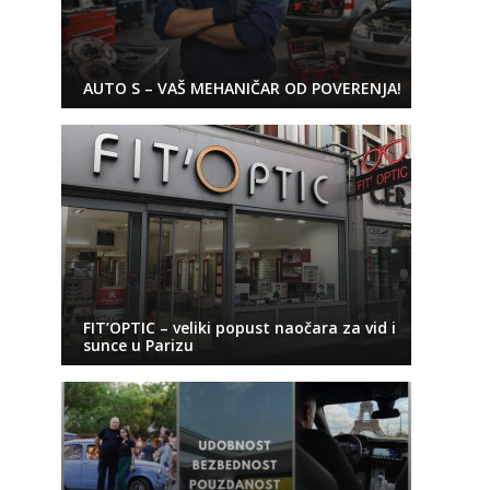
AUTO S – VAŠ MEHANIČAR OD POVERENJA!
FIT’OPTIC – veliki popust naočara za vid i
sunce u Parizu