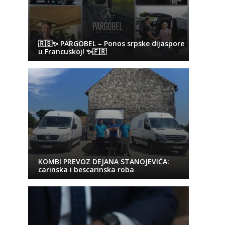
🇷🇸✨ PARGOBEL – Ponos srpske dijaspore
u Francuskoj! ✨🇫🇷
KOMBI PREVOZ DEJANA STANOJEVIĆA:
carinska i bescarinska roba