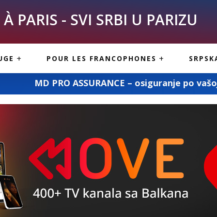
À PARIS - SVI SRBI U PARIZU
SKE
ASI
TOUS LES SERBES À
UGE
POUR LES FRANCOPHONES
SRPSK
PARIS
NE USLUGE
ARTICLES DE BLOG
RANCE – osiguranje po vašoj meri
„Mile
ISNE
ORMACIJE
CUISINE SERBE
SERVICES