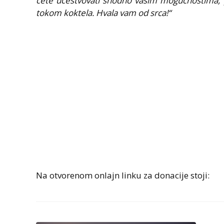
ćete učestvovati shodno vašim mogućnostima
tokom koktela. Hvala vam od srca!“
Na otvorenom onlajn linku za donacije stoji: