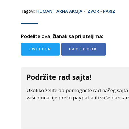
Tagovi:
HUMANITARNA AKCIJA
-
IZVOR
-
PARIZ
Podelite ovaj članak sa prijateljima:
TWITTER
FACEBOOK
Podržite rad sajta!
Ukoliko želite da pomognete rad našeg sajta "
vaše donacije preko paypal-a ili vaše bankars