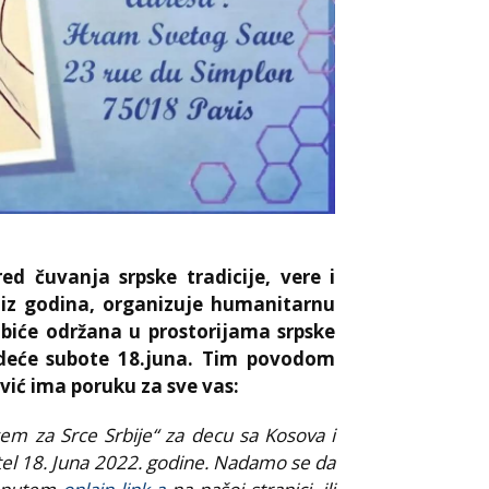
ed čuvanja srpske tradicije, vere i
 niz godina, organizuje humanitarnu
 biće održana u prostorijama srpske
edeće subote 18.juna. Tim povodom
vić ima poruku za sve vas:
cem za Srce Srbije“ za decu sa Kosova i
ktel 18. Juna 2022. godine. Nadamo se da