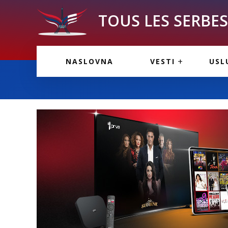
TOUS LES SERBES 
VESTI IZ FRANCU
OGL
NASLOVNA
VESTI
USL
VESTI IZ SRBIJE
VAŽ
MD PRO ASSU
VESTI IZ SVETA
KOR
INF