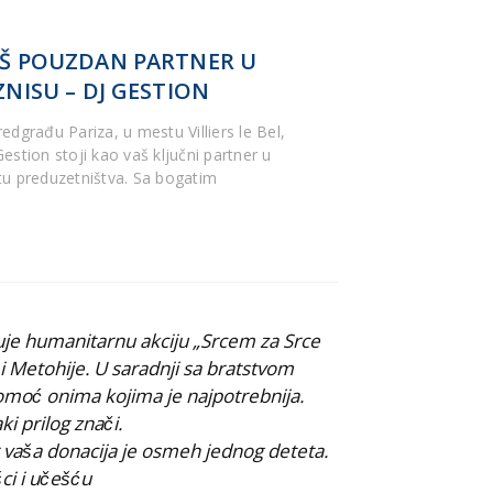
Š POUZDAN PARTNER U
ZNISU – DJ GESTION
edgrađu Pariza, u mestu Villiers le Bel,
estion stoji kao vaš ključni partner u
tu preduzetništva. Sa bogatim
uje humanitarnu akciju „Srcem za Srce
 i Metohije. U saradnji sa bratstvom
pomoć onima kojima je najpotrebnija.
ki prilog znači.
r vaša donacija je osmeh jednog deteta.
 i učešću